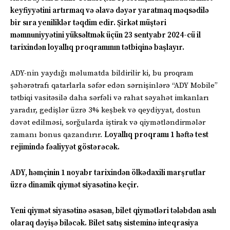
keyfiyyətini artırmaq və əlavə dəyər yaratmaq məqsədilə
bir sıra yeniliklər təqdim edir. Şirkət müştəri
məmnuniyyətini yüksəltmək üçün 23 sentyabr 2024-cü il
tarixindən loyallıq proqramının tətbiqinə başlayır.
ADY-nin yaydığı məlumatda bildirilir ki, bu proqram
şəhərətrafı qatarlarla səfər edən sərnişinlərə “ADY Mobile”
tətbiqi vasitəsilə daha sərfəli və rahat səyahət imkanları
yaradır, gedişlər üzrə 3% keşbek və qeydiyyat, dostun
dəvət edilməsi, sorğularda iştirak və qiymətləndirmələr
zamanı bonus qazandırır.
Loyallıq proqramı 1 həftə test
rejimində fəaliyyət göstərəcək.
ADY, həmçinin 1 noyabr tarixindən ölkədaxili marşrutlar
üzrə dinamik qiymət siyasətinə keçir.
Yeni qiymət siyasətinə əsasən, bilet qiymətləri tələbdən asılı
olaraq dəyişə biləcək. Bilet satış sisteminə inteqrasiya