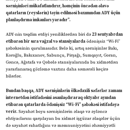
sərnişinləri mükafatlandırır, həmçinin öncədən əlavə
qatarların (reyslərin) təyin edilməsi baxımından ADY üçün
planlaşdırma imkanları yaradır”.
ADY-nin təqdim etdiyi yeniliklərdən biri də
23 sentyabrdan
etibarən bir sıra vağzal və stansiyalarda
ödənişsiz “Wi-Fi”
şəbəkəsinin qurulmasıdır. Belə ki, artıq sərnişinlər Bakı,
Koroğlu, Bakıxanov, Sabunçu, Pirşağı, Sumqayıt, Goran,
Gəncə, Ağstafa və Qəbələ stansiyalarında bu xidmətdən
yararlanaraq gözləmə vaxtını daha səmərəli keçirə
bilərlər.
Bundan başqa, ADY sərnişinlərin ölkədaxili səfərlər zamanı
internetdən istifadəsini asanlaşdıraraq oktyabr ayından
etibarən qatarlarda ödənişsiz “Wi-Fi” şəbəkəsi istifadəyə
verir.
Səyahət boyu sərnişinlərin əlaqə və əyləncə
ehtiyaclarını qarşılayan bu xidmət işgüzar əlaqələr üçün
də səyahət rahatlığını və məmnuniyyətini əhəmiyyətli