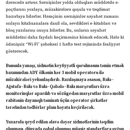
dərəcədə artırır. Sərnişinlər yolda olduqları müddətdə e-
poçtlarını yoxlaya, müzakirələrə qoşula və təqdimat
hazırlaya bilərlər. Həmçinin sərnişinlər səyahət zamanı
onlayn kitabxanalara daxil ola, sevdikləri e-kitabları və
bloq yazılarını oxuya bilərlər. Bu, onların səyahət
müddətini daha faydalı keçirməsinə kömək edəcək. Hələ ki
ödənişsiz “Wi-Fi” şəbəkəsi 1 həftə test rejimində fəaliyyət
göstərəcək.
Bununla yanaşı, xidmətin keyfiyyətli qurulmasını təmin etmək
baxımından ADY ölkənin hər 3 mobil operatoru ilə
müzakirələri yekunlaşdırıb. Razılaşmaya əsasən, Bakı–
Ağstafa–Bakı və Bakı–Qəbələ–Bakı marşrutları üzrə
monitorinqlər aparılıb və sözügedən marşrutlar üzrə mobil
rabitənin dayanıqlı təminatı üçün operator şirkətlər
tərəfindən tədbirlər planı həyata keçiriləcək.
Yuxarıda qeyd edilən əlavə dəyər xidmətlərinin təqdim
olunması, dünyada qəbul olunmuş müasir standartlara uyğun