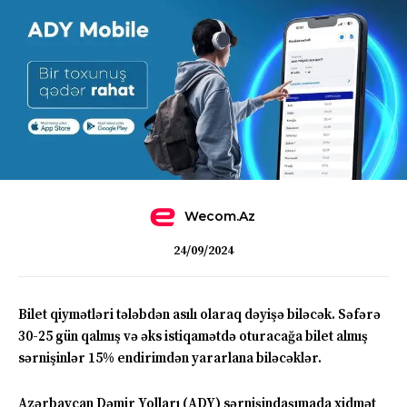
Wecom.az
24/09/2024
Bilet qiymətləri tələbdən asılı olaraq dəyişə biləcək. Səfərə
30-25 gün qalmış və əks istiqamətdə oturacağa bilet almış
sərnişinlər 15% endirimdən yararlana biləcəklər.
Azərbaycan Dəmir Yolları (ADY) sərnişindaşımada xidmət