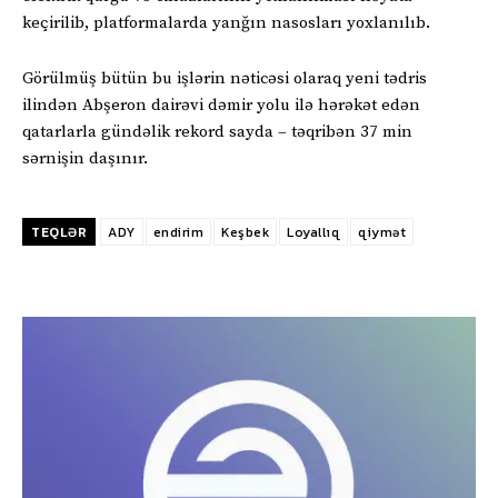
keçirilib, platformalarda yanğın nasosları yoxlanılıb.
Görülmüş bütün bu işlərin nəticəsi olaraq yeni tədris
ilindən Abşeron dairəvi dəmir yolu ilə hərəkət edən
qatarlarla gündəlik rekord sayda – təqribən 37 min
sərnişin daşınır.
TEQLƏR
ADY
endirim
Keşbek
Loyallıq
qiymət