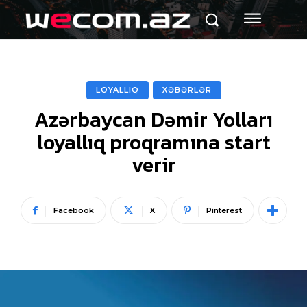
LOYALLIQ
XƏBƏRLƏR
Azərbaycan Dəmir Yolları
loyallıq proqramına start
verir
Facebook
X
Pinterest