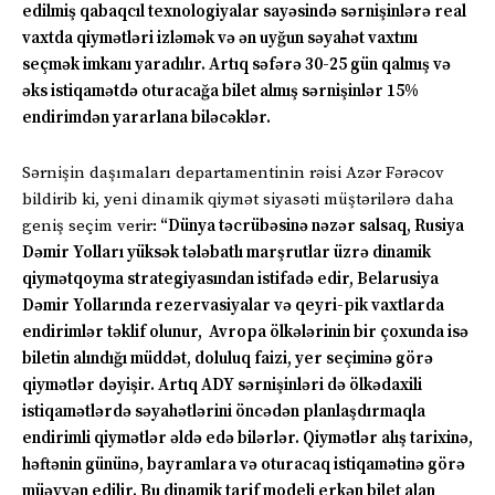
edilmiş qabaqcıl texnologiyalar sayəsində sərnişinlərə real
vaxtda qiymətləri izləmək və ən uyğun səyahət vaxtını
seçmək imkanı yaradılır. Artıq səfərə 30-25 gün qalmış və
əks istiqamətdə oturacağa bilet almış sərnişinlər 15%
endirimdən yararlana biləcəklər.
Sərnişin daşımaları departamentinin rəisi Azər Fərəcov
bildirib ki, yeni dinamik qiymət siyasəti müştərilərə daha
geniş seçim verir:
“Dünya təcrübəsinə nəzər salsaq, Rusiya
Dəmir Yolları yüksək tələbatlı marşrutlar üzrə dinamik
qiymətqoyma strategiyasından istifadə edir, Belarusiya
Dəmir Yollarında rezervasiyalar və qeyri-pik vaxtlarda
endirimlər təklif olunur, Avropa ölkələrinin bir çoxunda isə
biletin alındığı müddət, doluluq faizi, yer seçiminə görə
qiymətlər dəyişir. Artıq ADY sərnişinləri də ölkədaxili
istiqamətlərdə səyahətlərini öncədən planlaşdırmaqla
endirimli qiymətlər əldə edə bilərlər. Qiymətlər alış tarixinə,
həftənin gününə, bayramlara və oturacaq istiqamətinə görə
müəyyən edilir. Bu dinamik tarif modeli erkən bilet alan