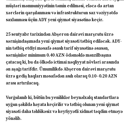
müştəri məmnuniyyətinin təmin edilməsi, eləcə də artan
xərclərin qarşılanması və infrastrukturun saz vəziyyətdə
saxlanması üçün ADY yeni qiymət siyasətinə keçir.
25 sentyabr tarixindən Abşeron dairəvi marşrutu üzrə
sərnişindaşımada yeni qiymət siyasəti tətbiq ediləcək. ADY-
nin tətbiq etdiyi məsafə əsaslı tarif siyasətinə əsasən,
sərnişinlər minimum 0.40 AZN ödəməklə mənzilbaşına
çatacaq ki, bu da ölkədə ictimai nəqliyyat növləri arasında
ən aşağı tarifdir. Ümumilikdə Abşeron dairəvi marşrutu
üzrə gediş haqları məsafədən asılı olaraq 0.10–0.20 AZN
arası artırılacaq.
Vurğulanıb ki, bütün bu yeniliklər beynəlxalq standartlara
uyğun şəkildə həyata keçirilir və tətbiq olunan yeni qiymət
siyasəti daha təhlükəsiz və keyfiyyətli xidmət təqdim etməyə
yönəlib.