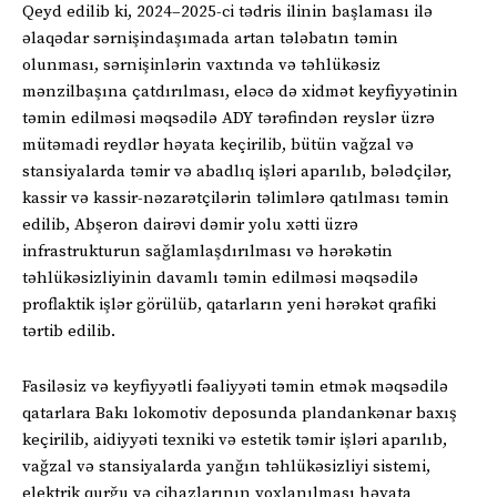
Qeyd edilib ki, 2024–2025-ci tədris ilinin başlaması ilə
əlaqədar sərnişindaşımada artan tələbatın təmin
olunması, sərnişinlərin vaxtında və təhlükəsiz
mənzilbaşına çatdırılması, eləcə də xidmət keyfiyyətinin
təmin edilməsi məqsədilə ADY tərəfindən reyslər üzrə
mütəmadi reydlər həyata keçirilib, bütün vağzal və
stansiyalarda təmir və abadlıq işləri aparılıb, bələdçilər,
kassir və kassir-nəzarətçilərin təlimlərə qatılması təmin
edilib, Abşeron dairəvi dəmir yolu xətti üzrə
infrastrukturun sağlamlaşdırılması və hərəkətin
təhlükəsizliyinin davamlı təmin edilməsi məqsədilə
proflaktik işlər görülüb, qatarların yeni hərəkət qrafiki
tərtib edilib.
Fasiləsiz və keyfiyyətli fəaliyyəti təmin etmək məqsədilə
qatarlara Bakı lokomotiv deposunda plandankənar baxış
keçirilib, aidiyyəti texniki və estetik təmir işləri aparılıb,
vağzal və stansiyalarda yanğın təhlükəsizliyi sistemi,
elektrik qurğu və cihazlarının yoxlanılması həyata