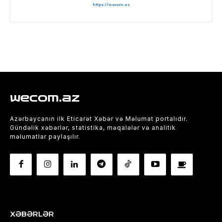
https://wecom.az
wecom.az
Azərbaycanın ilk Eticarət Xəbər və Məlumat portalıdır.
Gündəlik xəbərlər, statistika, məqalələr və analitik
məlumatlar paylaşılır.
XƏBƏRLƏR