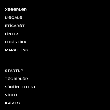
XƏBƏRLƏR
MƏQALƏ
ETİCARƏT
FİNTEX
LOGİSTİKA
MARKETİNG
STARTUP
TƏDBİRLƏR
SÜNİ İNTELLEKT
VİDEO
KRİPTO