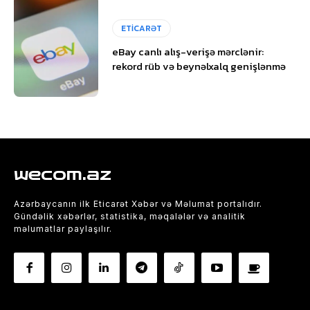
ETİCARƏT
eBay canlı alış-verişə mərclənir:
rekord rüb və beynəlxalq genişlənmə
wecom.az
Azərbaycanın ilk Eticarət Xəbər və Məlumat portalıdır.
Gündəlik xəbərlər, statistika, məqalələr və analitik
məlumatlar paylaşılır.