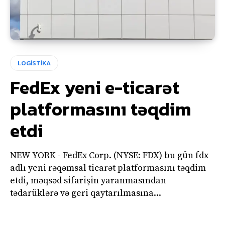
LOGİSTİKA
FedEx yeni e-ticarət
platformasını təqdim
etdi
NEW YORK - FedEx Corp. (NYSE: FDX) bu gün fdx
adlı yeni rəqəmsal ticarət platformasını təqdim
etdi, məqsəd sifarişin yaranmasından
tədarüklərə və geri qaytarılmasına...