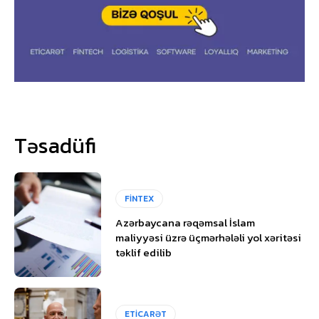
Təsadüfi
FİNTEX
Azərbaycana rəqəmsal İslam
maliyyəsi üzrə üçmərhələli yol xəritəsi
təklif edilib
ETİCARƏT