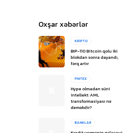
Oxşar xəbərlər
KRİPTO
BIP-110 Bitcoin qolu iki
blokdan sonra dayandı,
fərq artır
FİNTEX
Hype olmadan süni
intellekt: AML
transformasiyası nə
deməkdir?
BANKLAR
Kredit vermənin gələcəyi: