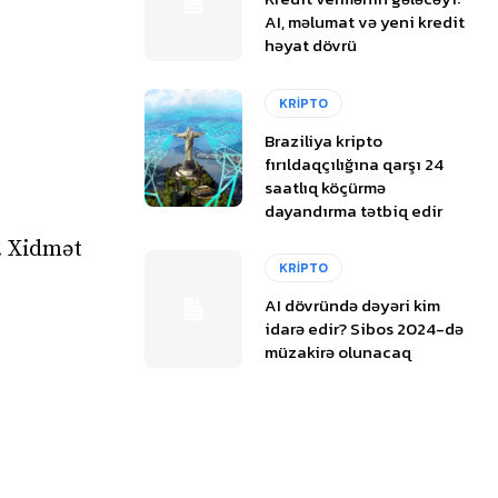
AI, məlumat və yeni kredit
həyat dövrü
KRİPTO
Braziliya kripto
fırıldaqçılığına qarşı 24
saatlıq köçürmə
dayandırma tətbiq edir
. Xidmət
KRİPTO
AI dövründə dəyəri kim
idarə edir? Sibos 2024-də
müzakirə olunacaq