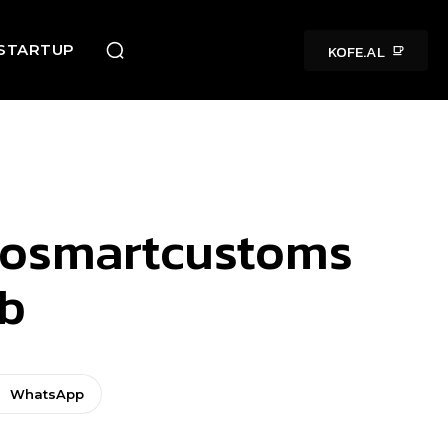
KOFE.AL
STARTUP
vtosmartcustoms
ib
WhatsApp