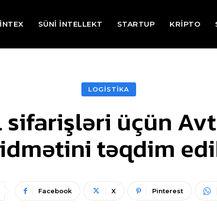
İNTEX
SÜNİ İNTELLEKT
STARTUP
KRİPTO
LOGİSTİKA
 sifarişləri üçün A
idmətini təqdim ed
Facebook
X
Pinterest