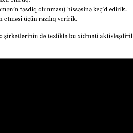
xil oluruq.
mənin təsdiq olunması) hissəsinə keçid edirik.
 etməsi üçün razılıq veririk.
şirkətlərinin də tezliklə bu xidməti aktivləşdiril