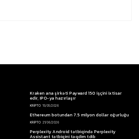
Kraken ana şirkəti Payward 150 işçini ixtisar
edir, IPO-ya hazırlaşır
KRİPTO
15/05/2026
Ethereum botundan 7.5 milyon dollar oğurluğu
KRİPTO
21/06/2026
Perplexity Android tətbiqində Perplexity
Assistant tətbiqini təqdim tdib