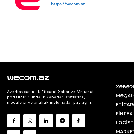
https://wecom.az
wecom.az
XƏBƏR
Azərbaycanın ilk Eticarət Xəbər və Məlumat
MƏQAL
portalıdır. Gündəlik xəbərlər, statistika,
məqalələr və analitik məlumatlar paylaşılır.
ETİCAR
FİNTEX
LOGİST
MARKE