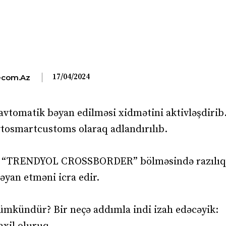
17/04/2024
com.az
avtomatik bəyan edilməsi xidmətini aktivləşdirib
vtosmartcustoms olaraq adlandırılıb.
ndə “TRENDYOL CROSSBORDER” bölməsində razılıq
yan etməni icra edir.
mkündür? Bir neçə addımla indi izah edəcəyik: