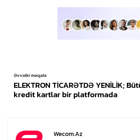
Əvvəlki məqalə
ELEKTRON TİCARƏTDƏ YENİLİK; Bütün
kredit kartlar bir platformada
Wecom.az