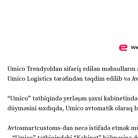
We
Umico Trendyoldan sifariş edilən məhsulların 
Umico Logistics tərəfindən təqdim edilib və A
“Umico” tətbiqində yerləşən şəxsi kabineti
düyməsini sıxdıqda, Umico avtomatik olaraq bə
Avtosmartcustoms-dan necə istifadə etmək mü