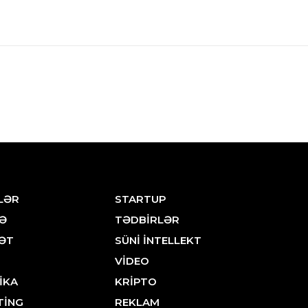
LƏR
STARTUP
Ə
TƏDBİRLƏR
ƏT
SÜNİ İNTELLEKT
VİDEO
İKA
KRİPTO
TİNG
REKLAM