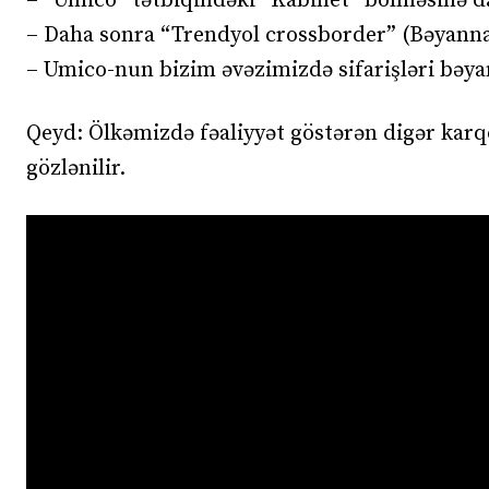
– “Umico” tətbiqindəki “Kabinet” bölməsinə da
– Daha sonra “Trendyol crossborder” (Bəyanna
– Umico-nun bizim əvəzimizdə sifarişləri bəyan
Qeyd: Ölkəmizdə fəaliyyət göstərən digər karqo 
gözlənilir.