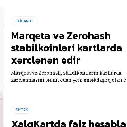
ETİCARƏT
Marqeta və Zerohash
stabilkoinləri kartlarda
xərclənən edir
Marqeta və Zerohash, stabilkoinlərin kartlarda
xərclənməsini təmin edən yeni əməkdaşlıq elan et
FİNTEX
XalqKartda faiz hesabl