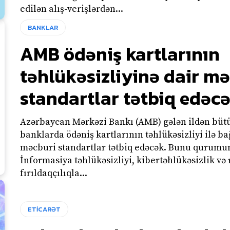
edilən alış-verişlərdən...
BANKLAR
AMB ödəniş kartlarının
təhlükəsizliyinə dair m
standartlar tətbiq edəc
Azərbaycan Mərkəzi Bankı (AMB) gələn ildən büt
banklarda ödəniş kartlarının təhlükəsizliyi ilə ba
məcburi standartlar tətbiq edəcək. Bunu qurumun
İnformasiya təhlükəsizliyi, kibertəhlükəsizlik və
fırıldaqçılıqla...
ETİCARƏT