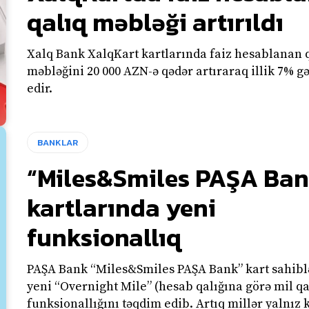
qalıq məbləği artırıldı
Xalq Bank XalqKart kartlarında faiz hesablanan 
məbləğini 20 000 AZN-ə qədər artıraraq illik 7% gəl
edir.
BANKLAR
“Miles&Smiles PAŞA Ban
kartlarında yeni
funksionallıq
PAŞA Bank “Miles&Smiles PAŞA Bank” kart sahibl
yeni “Overnight Mile” (hesab qalığına görə mil q
funksionallığını təqdim edib. Artıq millər yalnız kartla