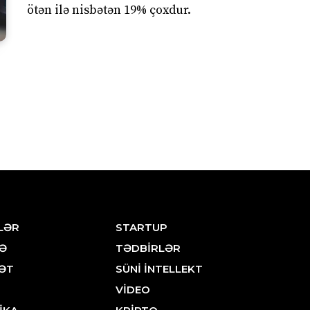
ötən ilə nisbətən 19% çoxdur.
LƏR
STARTUP
Ə
TƏDBİRLƏR
ƏT
SÜNİ İNTELLEKT
VİDEO