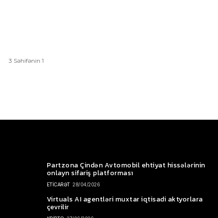
3 Səhifənin 1
Partzona Çindən Avtomobil ehtiyat hissələrinin
onlayn sifariş platforması
ETİCARƏT
28/04/2026
Virtuals AI agentləri muxtar iqtisadi aktyorlara
çevrilir