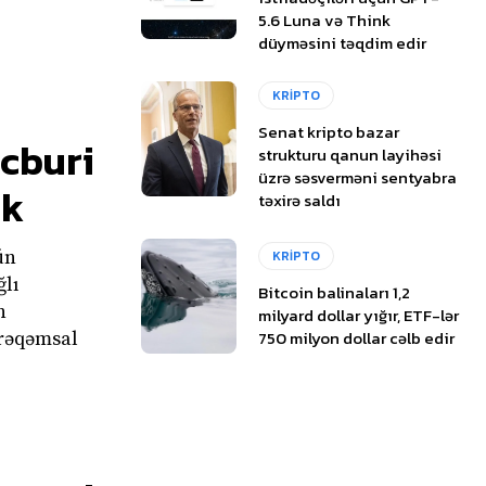
5.6 Luna və Think
düyməsini təqdim edir
KRİPTO
Senat kripto bazar
əcburi
strukturu qanun layihəsi
üzrə səsverməni sentyabra
ək
təxirə saldı
ün
KRİPTO
ğlı
Bitcoin balinaları 1,2
milyard dollar yığır, ETF-lər
750 milyon dollar cəlb edir
 rəqəmsal