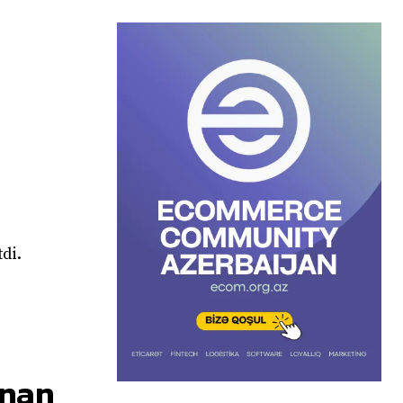
di.
anan