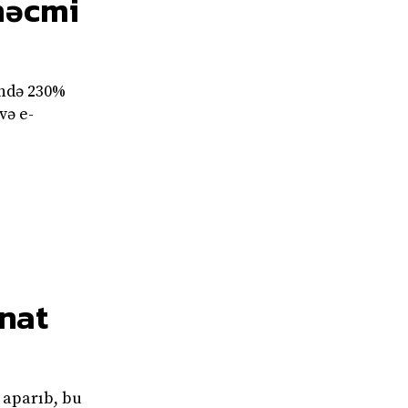
 həcmi
ində 230%
və e-
nat
 aparıb, bu