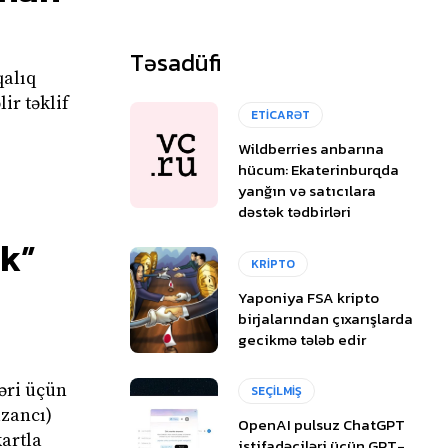
Təsadüfi
qalıq
ir təklif
ETİCARƏT
Wildberries anbarına
hücum: Ekaterinburqda
yanğın və satıcılara
dəstək tədbirləri
k”
KRİPTO
Yaponiya FSA kripto
birjalarından çıxarışlarda
gecikmə tələb edir
əri üçün
SEÇİLMİŞ
azancı)
OpenAI pulsuz ChatGPT
istifadəçiləri üçün GPT-