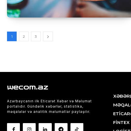
1
2
3
wecom.az
XƏBƏR
Azərbaycanın ilk Eticarət Xəbər və Məlumat
MƏQAL
portalıdır. Gündəlik xəbərlər, statistika,
məqalələr və analitik məlumatlar paylaşılır.
ETİCAR
FİNTEX