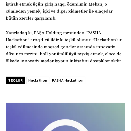
iştirak etmək üçün giriş haqqı ödənilmir. Məkan, o
cümlədən yemək, içki və digər xidmətlər ilə əlaqədar
bütün xərclər qarşılanıb.
Xatırladaq ki, PAŞA Holding tərəfindən “PASHA
Hackathon” artıq 4-cü ildir ki təşkil olunur. “Hackathon”un
təşkil edilməsində məqsəd gənclər arasında innovativ
düşüncə tərzini, həll yönümlülüyü təşviq etmək, eləcə də
ölkədə innovativ mədəniyyətin inkişafını dəstəkləməkdir.
TEQLƏR
Hackathon
PASHA Hackathon