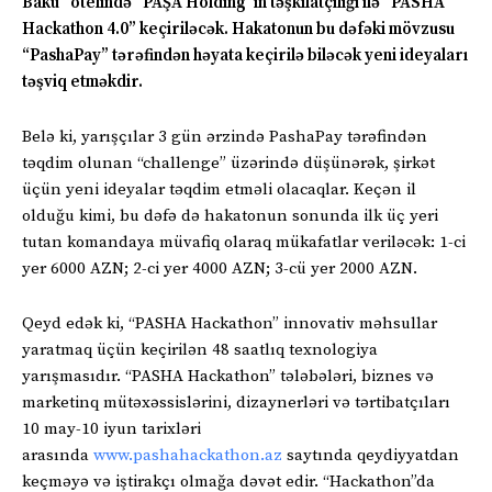
Baku” otelində “PAŞA Holding”in təşkilatçılığı ilə “PASHA
Hackathon 4.0” keçiriləcək. Hakatonun bu dəfəki mövzusu
“PashaPay” tərəfindən həyata keçirilə biləcək yeni ideyaları
təşviq etməkdir.
Belə ki, yarışçılar 3 gün ərzində PashaPay tərəfindən
təqdim olunan “challenge” üzərində düşünərək, şirkət
üçün yeni ideyalar təqdim etməli olacaqlar. Keçən il
olduğu kimi, bu dəfə də hakatonun sonunda ilk üç yeri
tutan komandaya müvafiq olaraq mükafatlar veriləcək: 1-ci
yer 6000 AZN; 2-ci yer 4000 AZN; 3-cü yer 2000 AZN.
Qeyd edək ki, “PASHA Hackathon” innovativ məhsullar
yaratmaq üçün keçirilən 48 saatlıq texnologiya
yarışmasıdır. “PASHA Hackathon” tələbələri, biznes və
marketinq mütəxəssislərini, dizaynerləri və tərtibatçıları
10 may-10 iyun tarixləri
arasında
www.pashahackathon.az
saytında qeydiyyatdan
keçməyə və iştirakçı olmağa dəvət edir. “Hackathon”da