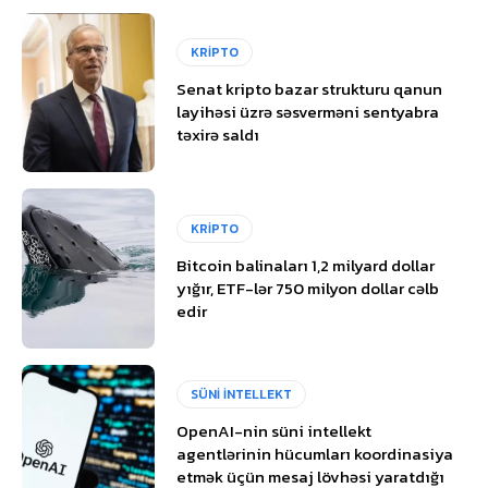
KRİPTO
Senat kripto bazar strukturu qanun
layihəsi üzrə səsverməni sentyabra
təxirə saldı
KRİPTO
Bitcoin balinaları 1,2 milyard dollar
yığır, ETF-lər 750 milyon dollar cəlb
edir
SÜNİ İNTELLEKT
OpenAI-nin süni intellekt
agentlərinin hücumları koordinasiya
etmək üçün mesaj lövhəsi yaratdığı