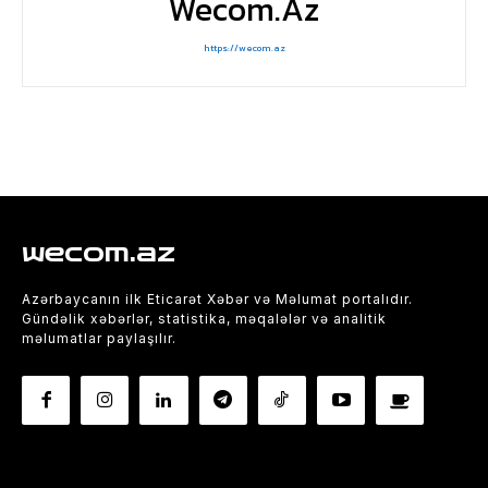
Wecom.az
https://wecom.az
wecom.az
Azərbaycanın ilk Eticarət Xəbər və Məlumat portalıdır.
Gündəlik xəbərlər, statistika, məqalələr və analitik
məlumatlar paylaşılır.