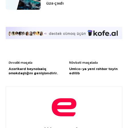
üzə çıxdı
Əvvəlki məqalə
Növbəti məqalədə
Azərikard beynəlxalq
Umico-ya yeni rəhbər təyin
əməkdaşlığını genişləndirir.
edilib