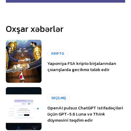
Oxşar xəbərlər
KRİPTO
Yaponiya FSA kripto birjalarından
çıxarışlarda gecikmə tələb edir
SEÇİLMİŞ
OpenAI pulsuz ChatGPT istifadəçiləri
üçün GPT-5.6 Luna və Think
düyməsini təqdim edir