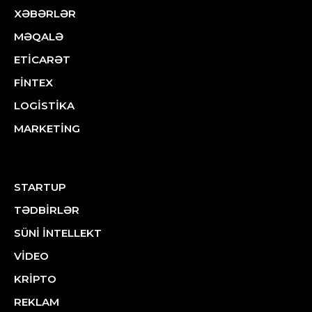
XƏBƏRLƏR
MƏQALƏ
ETİCARƏT
FİNTEX
LOGİSTİKA
MARKETİNG
STARTUP
TƏDBİRLƏR
SÜNİ İNTELLEKT
VİDEO
KRİPTO
REKLAM