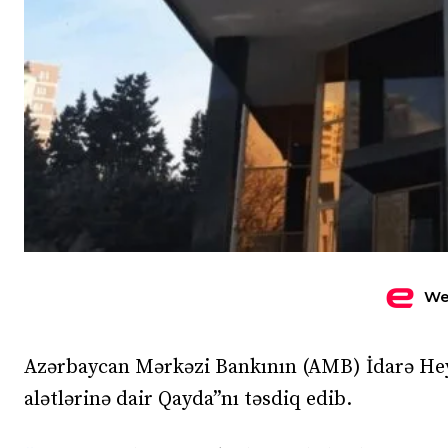
We
Azərbaycan Mərkəzi Bankının (AMB) İdarə Heyə
alətlərinə dair Qayda”nı təsdiq edib.