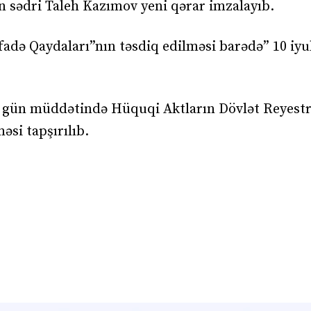
n sədri Taleh Kazımov yeni qərar imzalayıb.
fadə Qaydaları”nın təsdiq edilməsi barədə” 10 iyul
gün müddətində Hüquqi Aktların Dövlət Reyestri
əsi tapşırılıb.