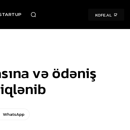
KOFE.AL
STARTUP
asına və ödəniş
diqlənib
WhatsApp