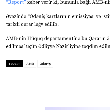
“Report”
xəbər verir ki, bununla bağlı AMB-ni
Əvəzində “Ödəniş kartlarının emissiyası və isti
tarixli qərar ləğv edilib.
AMB-nin Hüquq departamentinə bu Qərarın 3 
edilməsi üçün Ədliyyə Nazirliyinə təqdim edilm
AMB
Ödəniş
TEQLƏR