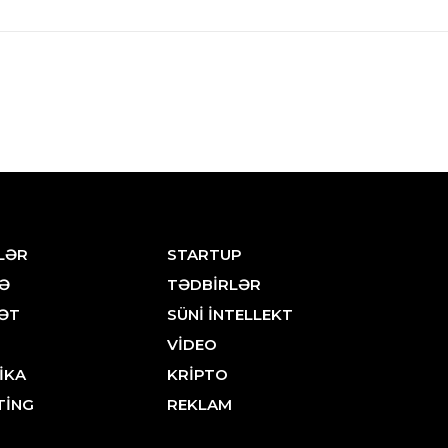
LƏR
STARTUP
Ə
TƏDBİRLƏR
ƏT
SÜNİ İNTELLEKT
VİDEO
İKA
KRİPTO
TİNG
REKLAM