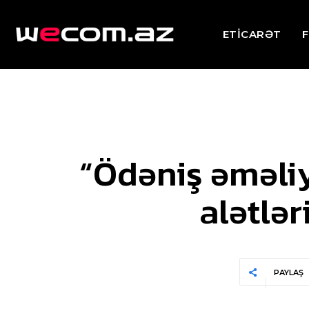
ETİCARƏT
F
“Ödəniş əməliy
alətlər
PAYLAŞ