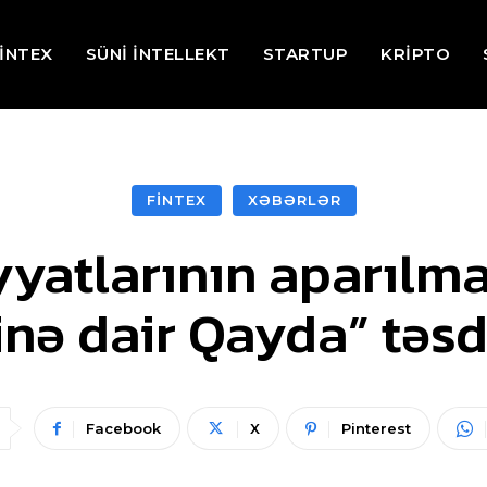
İNTEX
SÜNİ İNTELLEKT
STARTUP
KRİPTO
FİNTEX
XƏBƏRLƏR
yatlarının aparılm
inə dair Qayda” təs
Facebook
X
Pinterest