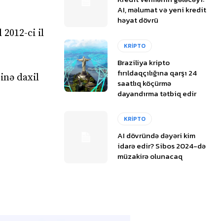
AI, məlumat və yeni kredit
həyat dövrü
 2012-ci il
KRİPTO
Braziliya kripto
fırıldaqçılığına qarşı 24
nə daxil
saatlıq köçürmə
dayandırma tətbiq edir
KRİPTO
AI dövründə dəyəri kim
idarə edir? Sibos 2024-də
müzakirə olunacaq