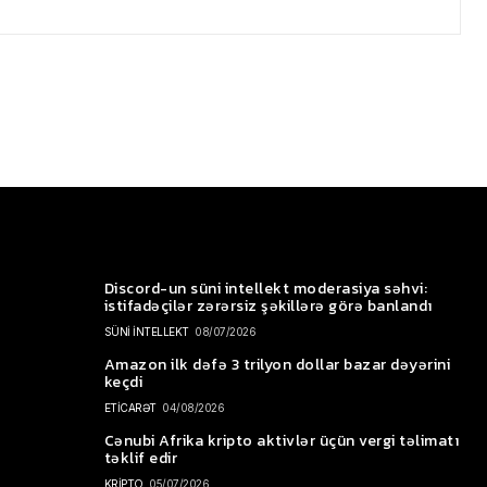
Discord-un süni intellekt moderasiya səhvi:
istifadəçilər zərərsiz şəkillərə görə banlandı
SÜNİ İNTELLEKT
08/07/2026
Amazon ilk dəfə 3 trilyon dollar bazar dəyərini
keçdi
ETİCARƏT
04/08/2026
Cənubi Afrika kripto aktivlər üçün vergi təlimatı
təklif edir
KRİPTO
05/07/2026