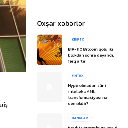
Oxşar xəbərlər
KRİPTO
BIP-110 Bitcoin qolu iki
blokdan sonra dayandı,
fərq artır
FİNTEX
Hype olmadan süni
intellekt: AML
transformasiyası nə
deməkdir?
niş
BANKLAR
Kredit vermənin gələcəyi: