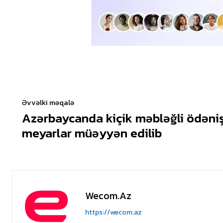
Əvvəlki məqalə
Azərbaycanda kiçik məbləğli ödəniş
meyarlar müəyyən edilib
Wecom.az
https://wecom.az