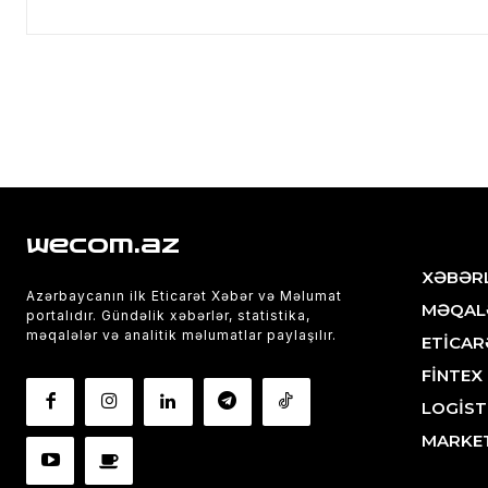
wecom.az
XƏBƏR
Azərbaycanın ilk Eticarət Xəbər və Məlumat
MƏQAL
portalıdır. Gündəlik xəbərlər, statistika,
məqalələr və analitik məlumatlar paylaşılır.
ETİCAR
FİNTEX
LOGİST
MARKE