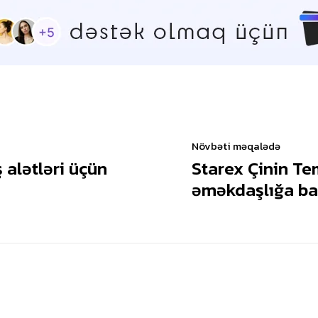
Növbəti məqalədə
 alətləri üçün
Starex Çinin Te
əməkdaşlığa ba