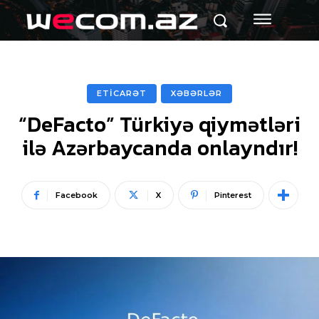
ETİCARƏT
XƏBƏRLƏR
“DeFacto” Türkiyə qiymətləri
ilə Azərbaycanda onlayndır!
Facebook
X
Pinterest