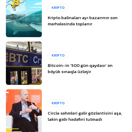
KRİPTO
Kripto balinaları ayı bazarının son
mərhələsində toplanır
KRİPTO
Bitcoin-in ‘500 gün qaydası’ ən
böyük sınaqla üzləşir
KRİPTO
Circle səhmləri gəlir gözləntisini aşa,
lakin gəlir hədəfini tutmadı