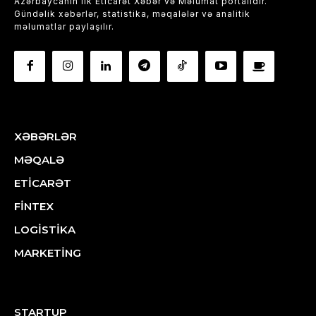
Azərbaycanın ilk Eticarət Xəbər və Məlumat portalıdır.
Gündəlik xəbərlər, statistika, məqalələr və analitik
məlumatlar paylaşılır.
XƏBƏRLƏR
MƏQALƏ
ETİCARƏT
FİNTEX
LOGİSTİKA
MARKETİNG
STARTUP