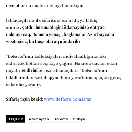
qiymətlər ilə
təqdim etməyi hədəfləyir.
İstifadəçilərin ilk sifarişinə isə hədiyyə tətbiq
olunur:
çatdırılma məbləğini ödəməyinizə ehtiyac
qalmayacaq. Bununla yanaşı, bağlamalar Azərbaycana
vasitəçisiz, birbaşa olaraq göndərilir.
“DeFacto”nun kolleksiyaları individuallığınızı əks
etdirəcək həlləri seçməyə çağırır. Hazırda davam edən
noyabr
endirimlər
i isə istifadəçilərə “DeFacto”nun
təkliflərindən sərfəli qiymətlərə yararlanmaq üçün geniş
imkanlar yaradır.
Sifariş üçün keçid:
www.defacto.com.tr/az
TEQLƏR
Azərbaycan
DeFacto
türkiyə