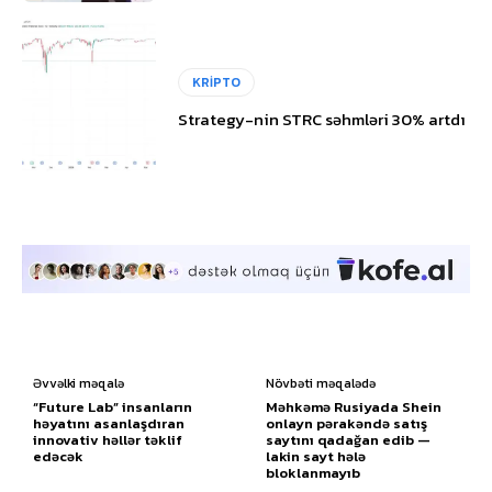
KRİPTO
Strategy-nin STRC səhmləri 30% artdı
Əvvəlki məqalə
Növbəti məqalədə
“Future Lab” insanların
Məhkəmə Rusiyada Shein
həyatını asanlaşdıran
onlayn pərakəndə satış
innovativ həllər təklif
saytını qadağan edib —
edəcək
lakin sayt hələ
bloklanmayıb