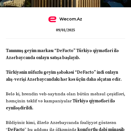
Wecom.az
09/01/2025
Tanınmış geyim markası “DeFacto” Türkiyə qiymətləri ilə
Azərbaycanda onlayn satışa başlayıb.
Türkiyənin nüfuzlu geyim şəbəkəsi “DeFacto” indi onlayn
alış-verişi Azərbaycandakı hər kəs üçün daha əlçatan edir.
Belə ki, brendin veb-saytında olan bütün məhsul çeşidləri,
həmçinin təklif və kampaniyalar
Türkiyə qiymətləri ilə
eyniləşdirildi.
Bildiyiniz kimi, illərlə Azərbaycanda fəaliyyət göstərən
“
DeFacto
” bu addımı ilə ölkəmizdə
komfortlu dəbi münasib