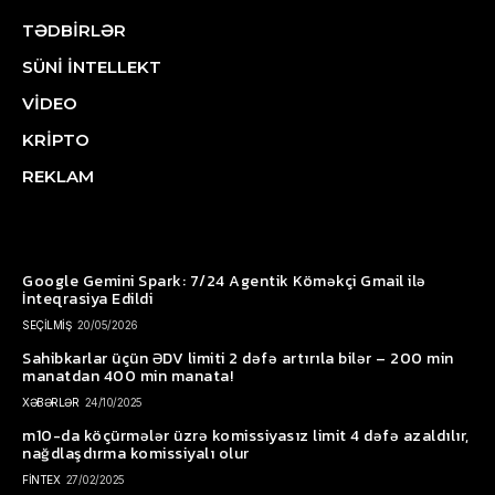
TƏDBİRLƏR
SÜNİ İNTELLEKT
VİDEO
KRİPTO
REKLAM
Google Gemini Spark: 7/24 Agentik Köməkçi Gmail ilə
İnteqrasiya Edildi
SEÇİLMİŞ
20/05/2026
Sahibkarlar üçün ƏDV limiti 2 dəfə artırıla bilər – 200 min
manatdan 400 min manata!
XƏBƏRLƏR
24/10/2025
m10-da köçürmələr üzrə komissiyasız limit 4 dəfə azaldılır,
nağdlaşdırma komissiyalı olur
FİNTEX
27/02/2025