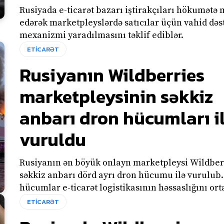
Rusiyada e-ticarət bazarı iştirakçıları hökumətə 
edərək marketpleyslərdə satıcılar üçün vahid dəs
mexanizmi yaradılmasını təklif ediblər.
ETİCARƏT
Rusiyanın Wildberries
marketpleysinin səkkiz
anbarı dron hücumları i
vuruldu
Rusiyanın ən böyük onlayn marketpleysi Wildber
səkkiz anbarı dörd ayrı dron hücumu ilə vurulub.
hücumlar e-ticarət logistikasının həssaslığını ort
ETİCARƏT