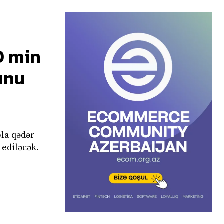
0 min
unu
bla qədər
 ediləcək.