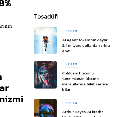
28%
Təsadüfi
arının
KRİPTO
AI agent tokeninin dəyəri
2.4 milyard dollardan sıfıra
endi
KRİPTO
n
Coldcard hücumu
tənzimlənən Bitcoin
ar
məhsullarına tələbi artıra
bilər
nizmi
KRİPTO
Arthur Hayes: AI kredit