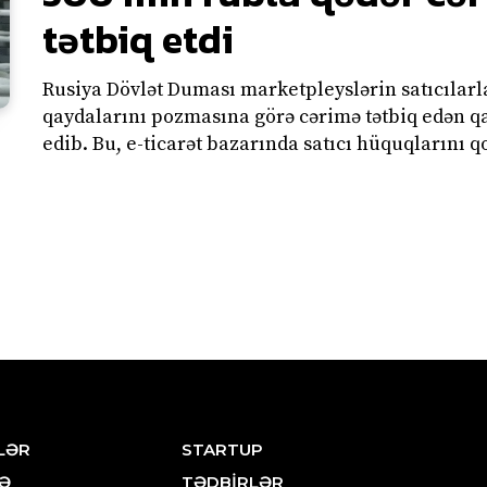
tətbiq etdi
Rusiya Dövlət Duması marketpleyslərin satıcılarla
qaydalarını pozmasına görə cərimə tətbiq edən 
edib. Bu, e-ticarət bazarında satıcı hüquqlarını q
LƏR
STARTUP
Ə
TƏDBİRLƏR