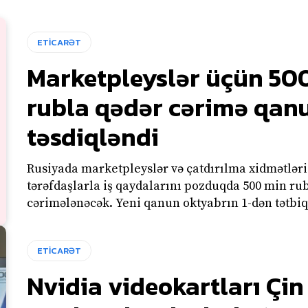
ETİCARƏT
Marketpleyslər üçün 50
rubla qədər cərimə qan
təsdiqləndi
Rusiyada marketpleyslər və çatdırılma xidmətləri
tərəfdaşlarla iş qaydalarını pozduqda 500 min ru
cərimələnəcək. Yeni qanun oktyabrın 1-dən tətbiq
ETİCARƏT
Nvidia videokartları Çin