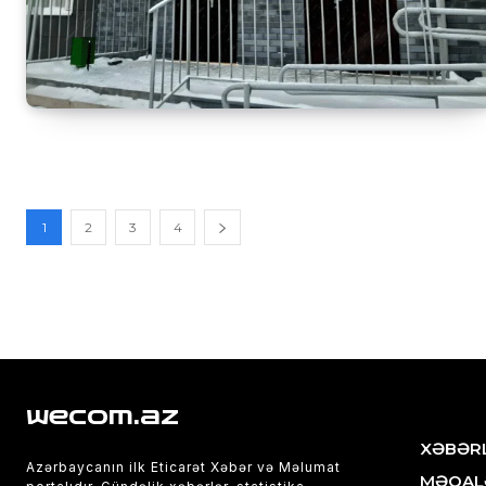
1
2
3
4
wecom.az
XƏBƏR
Azərbaycanın ilk Eticarət Xəbər və Məlumat
MƏQAL