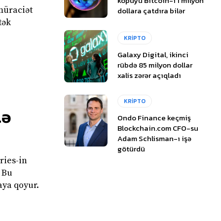
köpüyü Bitcoin-i 1 milyon
müraciət
dollara çatdıra bilər
tək
KRİPTO
Galaxy Digital, ikinci
rübdə 85 milyon dollar
xalis zərər açıqladı
KRİPTO
lə
Ondo Finance keçmiş
Blockchain.com CFO-su
Adam Schlisman-ı işə
götürdü
ries-in
 Bu
aya qoyur.