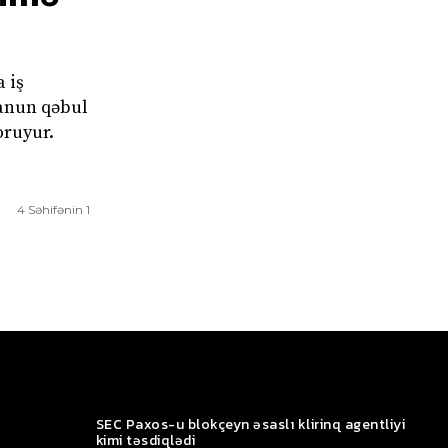
 iş
qanun qəbul
oruyur.
4 Səhifənin 1
SEC Paxos-u blokçeyn əsaslı klirinq agentliyi
kimi təsdiqlədi