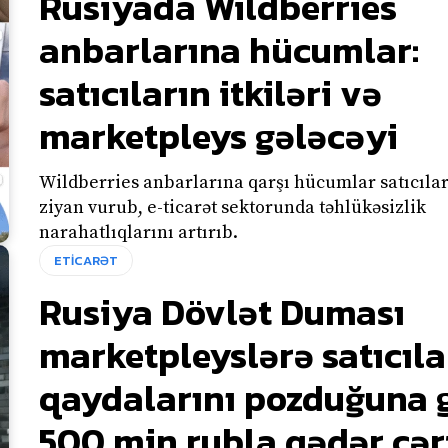
Rusiyada Wildberries
anbarlarına hücumlar:
satıcıların itkiləri və
marketpleys gələcəyi
Wildberries anbarlarına qarşı hücumlar satıcıla
ziyan vurub, e-ticarət sektorunda təhlükəsizlik
narahatlıqlarını artırıb.
ETİCARƏT
Rusiya Dövlət Duması
marketpleyslərə satıcıla
qaydalarını pozduğuna 
500 min rubla qədər cə