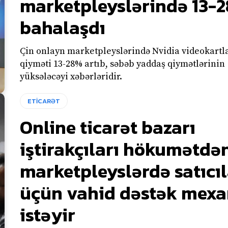
marketpleyslərində 13-
bahalaşdı
Çin onlayn marketpleyslərində Nvidia videokartl
qiyməti 13-28% artıb, səbəb yaddaş qiymətlərinin
yüksələcəyi xəbərləridir.
ETİCARƏT
Online ticarət bazarı
iştirakçıları hökumətdə
marketpleyslərdə satıcıl
üçün vahid dəstək mexa
istəyir