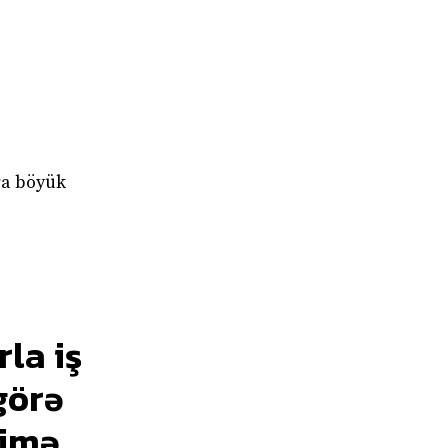
ra böyük
rla iş
görə
rimə