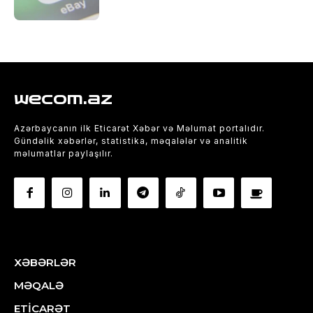
wecom.az
Azərbaycanın ilk Eticarət Xəbər və Məlumat portalıdır.
Gündəlik xəbərlər, statistika, məqalələr və analitik
məlumatlar paylaşılır.
XƏBƏRLƏR
MƏQALƏ
ETİCARƏT