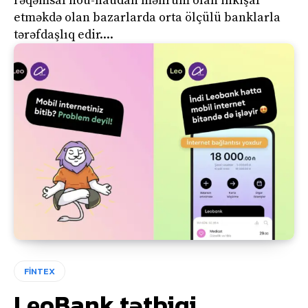
rəqəmsal nou-haudan məhrum olan inkişaf
etməkdə olan bazarlarda orta ölçülü banklarla
tərəfdaşlıq edir....
FİNTEX
LeoBank tətbiqi