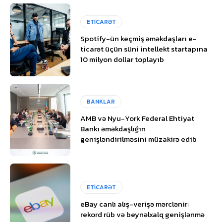
ETİCARƏT
Spotify-ün keçmiş əməkdaşları e-
ticarət üçün süni intellekt startapına
10 milyon dollar toplayıb
BANKLAR
AMB və Nyu-York Federal Ehtiyat
Bankı əməkdaşlığın
genişləndirilməsini müzakirə edib
ETİCARƏT
eBay canlı alış-verişə mərclənir:
rekord rüb və beynəlxalq genişlənmə