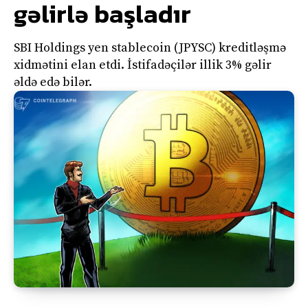
gəlirlə başladır
SBI Holdings yen stablecoin (JPYSC) kreditləşmə
xidmətini elan etdi. İstifadəçilər illik 3% gəlir
əldə edə bilər.