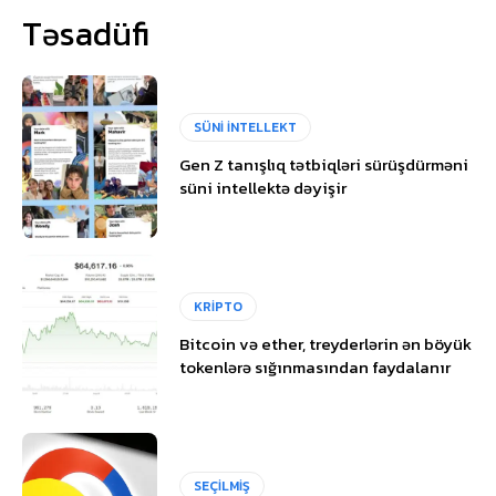
Təsadüfi
SÜNİ İNTELLEKT
Gen Z tanışlıq tətbiqləri sürüşdürməni
süni intellektə dəyişir
KRİPTO
Bitcoin və ether, treyderlərin ən böyük
tokenlərə sığınmasından faydalanır
SEÇİLMİŞ