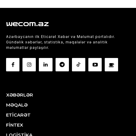
wecom.az
Azərbaycanın ilk Eticarət Xəbər və Məlumat portalıdır.
Gündəlik xəbərlər, statistika, məqalələr və analitik
məlumatlar paylaşılır.
XƏBƏRLƏR
MƏQALƏ
ETİCARƏT
FİNTEX
LOGİSTİKA