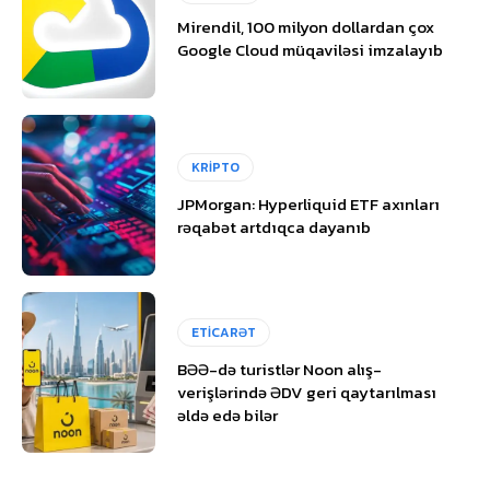
Mirendil, 100 milyon dollardan çox
Google Cloud müqaviləsi imzalayıb
KRİPTO
JPMorgan: Hyperliquid ETF axınları
rəqabət artdıqca dayanıb
ETİCARƏT
BƏƏ-də turistlər Noon alış-
verişlərində ƏDV geri qaytarılması
əldə edə bilər