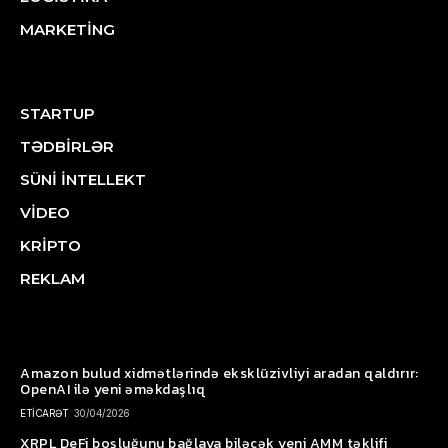
MARKETİNG
STARTUP
TƏDBİRLƏR
SÜNİ İNTELLEKT
VİDEO
KRİPTO
REKLAM
Amazon bulud xidmətlərində eksklüzivliyi aradan qaldırır:
OpenAI ilə yeni əməkdaşlıq
ETİCARƏT
30/04/2026
XRPL DeFi boşluğunu bağlaya biləcək yeni AMM təklifi