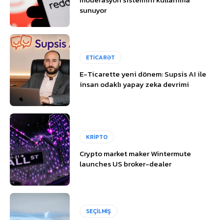
sunuyor
ETİCARƏT
E-Ticarette yeni dönem: Supsis AI ile
insan odaklı yapay zeka devrimi
KRİPTO
Crypto market maker Wintermute
launches US broker-dealer
SEÇİLMİŞ