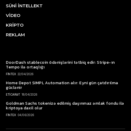
SÜNİ İNTELLEKT
VİDEO
KRİPTO
REKLAM
DoorDash stablecoin ödənişlərini tətbiq edir: Stripe-ın
Tempo ilə ortaqlığı
FİNTEX
22/04/2026
Home Depot SIMPL Automation alır: Eyni gün çatdırılma
güclənir
ETİCARƏT
18/04/2026
Goldman Sachs tokenizə edilmiş daşınmaz əmlak fondu ilə
kriptoya daxil olur
FİNTEX
04/06/2026