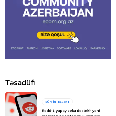
Təsadüfi
SÜNİ İNTELLEKT
Reddit, yapay zeka destekli yeni
moderasyon sistemini kullanıma