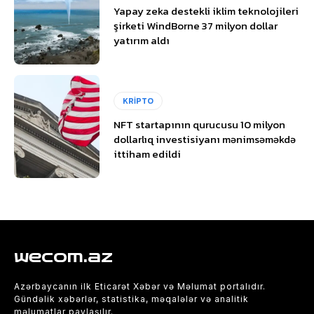
Yapay zeka destekli iklim teknolojileri
şirketi WindBorne 37 milyon dollar
yatırım aldı
KRİPTO
NFT startapının qurucusu 10 milyon
dollarlıq investisiyanı mənimsəməkdə
ittiham edildi
wecom.az
Azərbaycanın ilk Eticarət Xəbər və Məlumat portalıdır.
Gündəlik xəbərlər, statistika, məqalələr və analitik
məlumatlar paylaşılır.