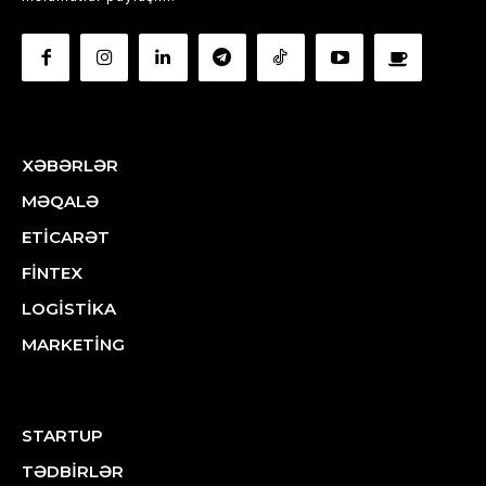
XƏBƏRLƏR
MƏQALƏ
ETİCARƏT
FİNTEX
LOGİSTİKA
MARKETİNG
STARTUP
TƏDBİRLƏR