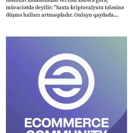
mətbuat xidmətindən verilən xəbərə görə,
müraciətdə deyilir: "Saxta kriptovalyuta tələsinə
düşmə halları artmaqdadır. Onlayn qaydada...