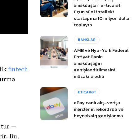
əməkdaşları e-ticarət
üçün süni intellekt
startapına 10 milyon dollar
toplayıb
BANKLAR
AMB və Nyu-York Federal
Ehtiyat Bankı
əməkdaşlığın
lik
fintech
genişləndirilməsini
müzakirə edib
öçürmə
ETİCARƏT
eBay canlı alış-verişə
mərclənir: rekord rüb və
beynəlxalq genişlənmə
utur —
rir. Bu,