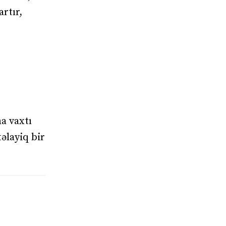
rtır,
a vaxtı
əlayiq bir