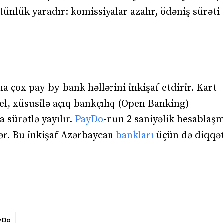
ünlük yaradır: komissiyalar azalır, ödəniş sürəti a
ha çox pay-by-bank həllərini inkişaf etdirir. Kart
el, xüsusilə açıq bankçılıq (Open Banking)
 sürətlə yayılır.
PayDo
-nun 2 saniyəlik hesablaşm
lər. Bu inkişaf Azərbaycan
bankları
üçün də diqqət
yDo