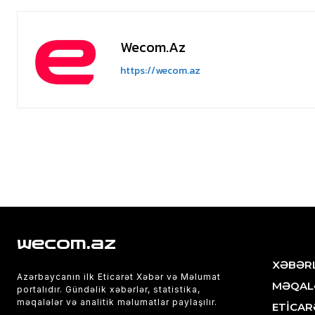
Wecom.az
https://wecom.az
wecom.az
XƏBƏR
Azərbaycanın ilk Eticarət Xəbər və Məlumat
MƏQAL
portalıdır. Gündəlik xəbərlər, statistika,
məqalələr və analitik məlumatlar paylaşılır.
ETİCAR