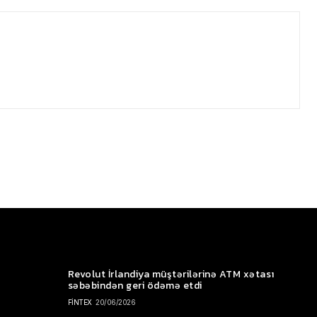
Revolut İrlandiya müştərilərinə ATM xətası
səbəbindən geri ödəmə etdi
FİNTEX
20/06/2026