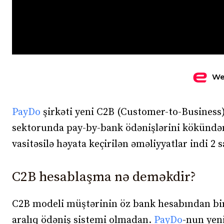
We
PayDo
şirkəti yeni C2B (Customer-to-Business)
sektorunda pay-by-bank ödənişlərini kökündən
vasitəsilə həyata keçirilən əməliyyatlar indi 
C2B hesablaşma nə deməkdir?
C2B modeli müştərinin öz bank hesabından bir
aralıq ödəniş sistemi olmadan.
PayDo
-nun yeni