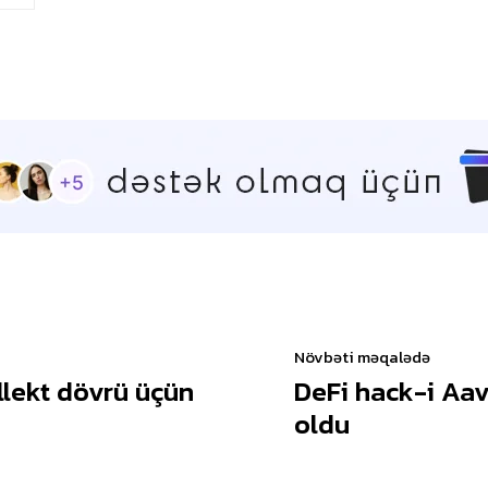
Növbəti məqalədə
llekt dövrü üçün
DeFi hack-i Aav
oldu