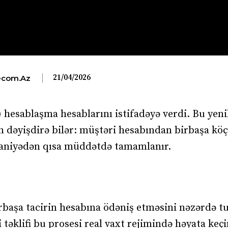
21/04/2026
com.az
 hesablaşma hesablarını istifadəyə verdi. Bu yeni
 dəyişdirə bilər: müştəri hesabından birbaşa k
2 saniyədən qısa müddətdə tamamlanır.
başa tacirin hesabına ödəniş etməsini nəzərdə t
 təklifi bu prosesi real vaxt rejimində həyata keçi