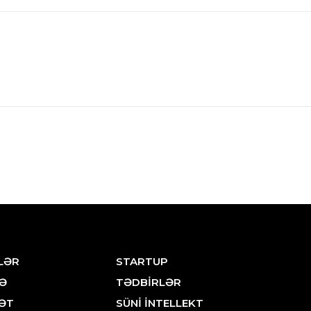
LƏR
STARTUP
Ə
TƏDBİRLƏR
ƏT
SÜNİ İNTELLEKT