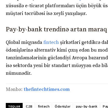
xüsusilə e-ticarət platformaları üçün böyük üst
müştəri təcrübəsi isə xeyli yaxşılaşır.
Pay-by-bank trendinə artan maraq
Qlobal miqyasda
fintech
şirkətləri getdikcə da
ödənişlərinə alternativ kimi çıxış edən bu mod
tənzimləmələrinin gücləndiyi Avropa bazarında
isə sektorda yeni bir standart müəyyən edə bi
nümunədir.
Mənbə:
thefintechtimes.com
C2B
fintech
Ödənişlər
pay-by-bank
Pa
TEQLƏR