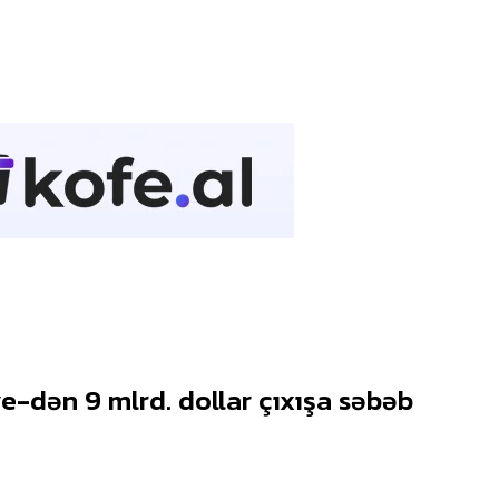
e-dən 9 mlrd. dollar çıxışa səbəb