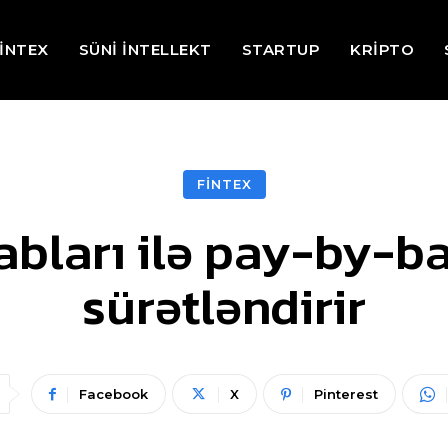
İNTEX
SÜNİ İNTELLEKT
STARTUP
KRİPTO
FİNTEX
bları ilə pay-by-ba
sürətləndirir
Facebook
X
Pinterest