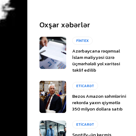
Oxşar xəbərlər
FİNTEX
Azərbaycana rəqəmsal
İslam maliyyəsi üzrə
üçmərhələli yol xəritəsi
təklif edilib
ETİCARƏT
Bezos Amazon səhmlərini
rekorda yaxın qiymətlə
350 milyon dollara satıb
ETİCARƏT
Spotify-ün keçmiş