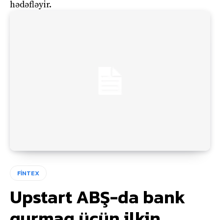
hədəfləyir.
FİNTEX
Upstart ABŞ-da bank
qurmaq üçün ilkin