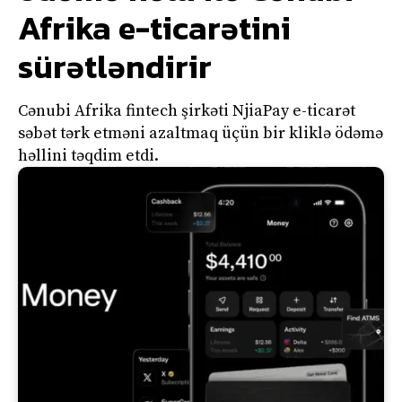
Afrika e-ticarətini
sürətləndirir
Cənubi Afrika fintech şirkəti NjiaPay e-ticarət
səbət tərk etməni azaltmaq üçün bir kliklə ödəmə
həllini təqdim etdi.