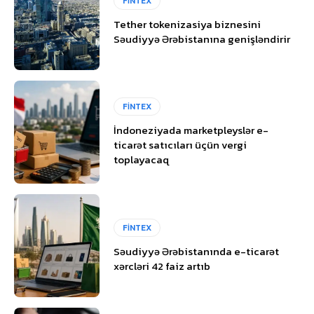
FİNTEX
Tether tokenizasiya biznesini
Səudiyyə Ərəbistanına genişləndirir
FİNTEX
İndoneziyada marketpleyslər e-
ticarət satıcıları üçün vergi
toplayacaq
FİNTEX
Səudiyyə Ərəbistanında e-ticarət
xərcləri 42 faiz artıb