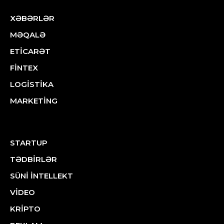
XƏBƏRLƏR
MƏQALƏ
ETİCARƏT
FİNTEX
LOGİSTİKA
MARKETİNG
STARTUP
TƏDBİRLƏR
SÜNİ İNTELLEKT
VİDEO
KRİPTO