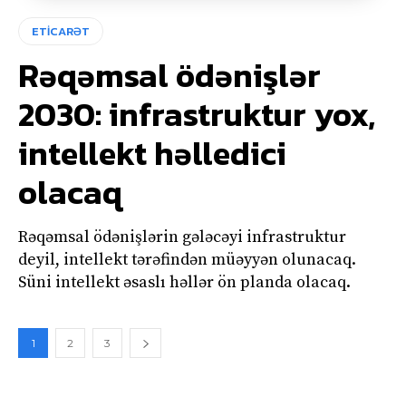
ETİCARƏT
Rəqəmsal ödənişlər
2030: infrastruktur yox,
intellekt həlledici
olacaq
Rəqəmsal ödənişlərin gələcəyi infrastruktur
deyil, intellekt tərəfindən müəyyən olunacaq.
Süni intellekt əsaslı həllər ön planda olacaq.
1
2
3