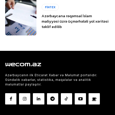
FİNTEX
Azərbaycana rəqəmsal İslam
maliyyəsi üzrə üçmərhələli yol xəritəsi
təklif edilib
wecom.az
Azərbaycanın ilk Eticarət Xəbər və Məlumat portalıdır.
Gündəlik xəbərlər, statistika, məqalələr və analitik
məlumatlar paylaşılır.