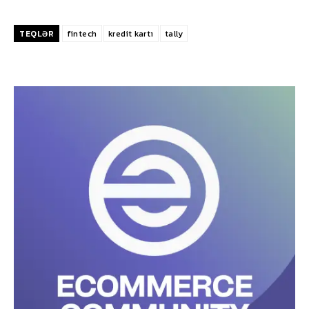
TEQLƏR
fintech
kredit kartı
tally