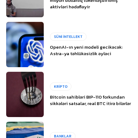
milyon dollarlıq tokenləşdirilmiş
aktivləri hədəfləyir
SÜNİ İNTELLEKT
OpenAI-ın yeni modeli gecikəcək:
Astra-ya təhlükəsizlik əyləci
KRİPTO
Bitcoin sahibləri BIP-110 forkundan
sikkələri satsalar, real BTC itirə bilərlər
BANKLAR