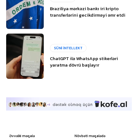
Braziliya mərkəzi bankı iri kripto
transferlərini gecikdirməyi əmr etdi
SÜNİ İNTELLEKT
ChatGPT ilə WhatsApp stikerləri
yaratma dövrü başlayır
Əvvəlki məqalə
Növbəti məqalədə