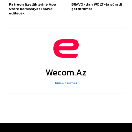
Patreon üzvlüklərinə App
BRAVO-dan WOLT-la sürətli
Store komissiyası əlavə
çatdırılma!
ediləcək
Wecom.az
https://wecom.az