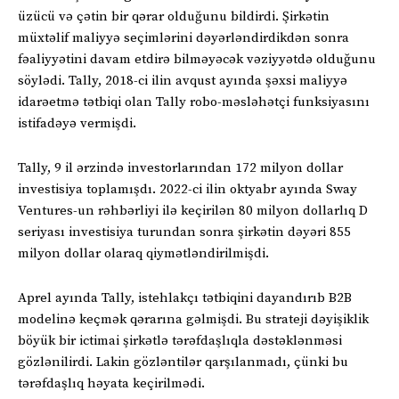
üzücü və çətin bir qərar olduğunu bildirdi. Şirkətin
müxtəlif maliyyə seçimlərini dəyərləndirdikdən sonra
fəaliyyətini davam etdirə bilməyəcək vəziyyətdə olduğunu
söylədi. Tally, 2018-ci ilin avqust ayında şəxsi maliyyə
idarəetmə tətbiqi olan Tally robo-məsləhətçi funksiyasını
istifadəyə vermişdi.
Tally, 9 il ərzində investorlarından 172 milyon dollar
investisiya toplamışdı. 2022-ci ilin oktyabr ayında Sway
Ventures-un rəhbərliyi ilə keçirilən 80 milyon dollarlıq D
seriyası investisiya turundan sonra şirkətin dəyəri 855
milyon dollar olaraq qiymətləndirilmişdi.
Aprel ayında Tally, istehlakçı tətbiqini dayandırıb B2B
modelinə keçmək qərarına gəlmişdi. Bu strateji dəyişiklik
böyük bir ictimai şirkətlə tərəfdaşlıqla dəstəklənməsi
gözlənilirdi. Lakin gözləntilər qarşılanmadı, çünki bu
tərəfdaşlıq həyata keçirilmədi.