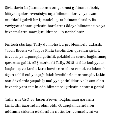
Şirkətlərin bağlanmasının ən çox rast gəlinən səbəbi,
kifayət qədər investisiya tapa bilməmələri və ya uzun
müddətli gəlirli bir iş modeli qura bilməmələridir. Bu
vəziyyət adətən şirkətin borclarını ödəyə bilməməsi və ya
investorların marağını itirməsi ilə nəticələnir.
Fintech startapı Tally də məhz bu problemlərlə üzləşdi.
Jason Brown və Jasper Platz tərəfindən qurulan şirkət,
investisiya tapmaqda çətinlik çəkdikdən sonra bağlanmaq
qərarına gəldi. ABŞ mərkəzli Tally, 2015-ci ildə fəaliyyətə
başlamış və kredit kartı borclarını idarə etmək və ödəmək
üçün təklif etdiyi aşağı faizli kreditlərlə tanınmışdı. Lakin
son dövrlərdə yaşadığı maliyyə çətinlikləri və lazım olan
investisiyanı təmin edə bilməməsi şirkətin sonunu gətirdi.
Tally-nin CEO-su Jason Brown, bağlanmaq qərarını
LinkedIn üzərindən elan etdi. O, açıqlamasında bu
addımın şirkətin gözlənilən nəticələri vermədiyini və