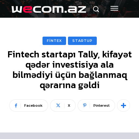
FİNTEX
STARTUP
Fintech startapı Tally, kifayət
qədər investisiya ala
bilmədiyi üçün bağlanmaq
qərarına gəldi
Facebook
X
Pinterest