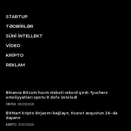
STARTUP
TƏDBİRLƏR
SÜNİ İNTELLEKT
VİDEO
KRİPTO
REKLAM
Binance Bitcoin həcm nisbəti rekord qırdı: fyuchers
əməliyyatları spotu 8 dəfə üstələdi
FİNTEX
08/08/2026
BitMart kripto birjasını bağlayır, ticarət avqustun 26-da
dayanır
KRİPTO
27/07/2026