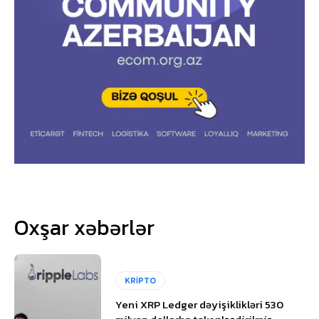
Oxşar xəbərlər
KRİPTO
Yeni XRP Ledger dəyişiklikləri 530