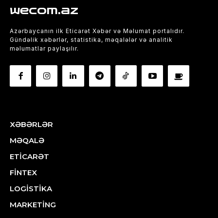
wecom.az
Azərbaycanın ilk Eticarət Xəbər və Məlumat portalıdır.
Gündəlik xəbərlər, statistika, məqalələr və analitik
məlumatlar paylaşılır.
XƏBƏRLƏR
MƏQALƏ
ETİCARƏT
FİNTEX
LOGİSTİKA
MARKETİNG