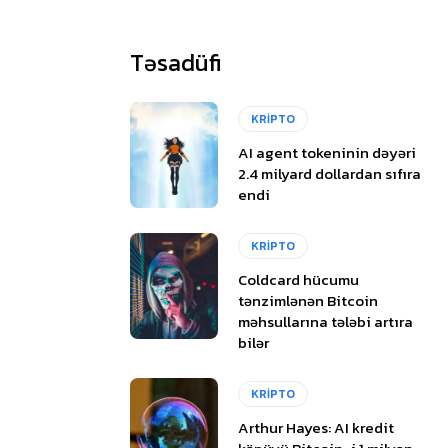
Təsadüfi
KRİPTO
AI agent tokeninin dəyəri
2.4 milyard dollardan sıfıra
endi
KRİPTO
Coldcard hücumu
tənzimlənən Bitcoin
məhsullarına tələbi artıra
bilər
KRİPTO
Arthur Hayes: AI kredit