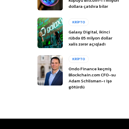
köpüyü Bitcoin-i 1 milyon
dollara çatdıra bilər
KRİPTO
Galaxy Digital, ikinci
rübdə 85 milyon dollar
xalis zərər açıqladı
KRİPTO
Ondo Finance keçmiş
Blockchain.com CFO-su
Adam Schlisman-ı işə
götürdü