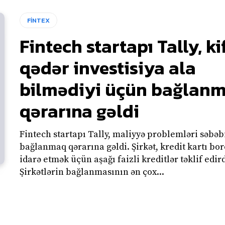
FİNTEX
Fintech startapı Tally, k
qədər investisiya ala
bilmədiyi üçün bağlan
qərarına gəldi
Fintech startapı Tally, maliyyə problemləri səbə
bağlanmaq qərarına gəldi. Şirkət, kredit kartı bor
idarə etmək üçün aşağı faizli kreditlər təklif edird
Şirkətlərin bağlanmasının ən çox...