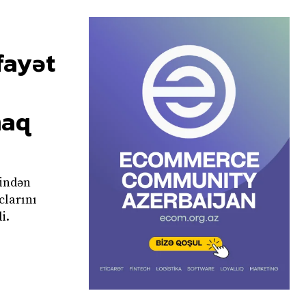
ifayət
maq
bindən
clarını
i.