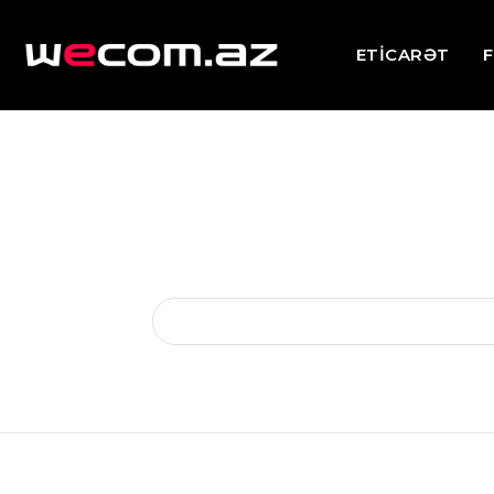
ETİCARƏT
F