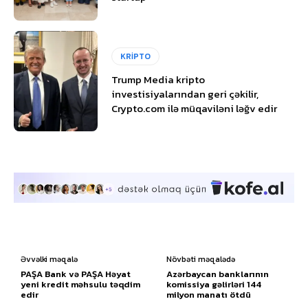
KRİPTO
Trump Media kripto
investisiyalarından geri çəkilir,
Crypto.com ilə müqaviləni ləğv edir
Əvvəlki məqalə
Növbəti məqalədə
PAŞA Bank və PAŞA Həyat
Azərbaycan banklarının
yeni kredit məhsulu təqdim
komissiya gəlirləri 144
edir
milyon manatı ötdü