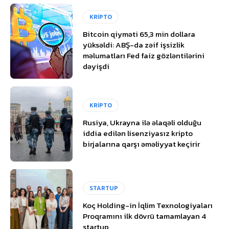
KRİPTO
Bitcoin qiyməti 65,3 min dollara
yüksəldi: ABŞ-da zəif işsizlik
məlumatları Fed faiz gözləntilərini
dəyişdi
KRİPTO
Rusiya, Ukrayna ilə əlaqəli olduğu
iddia edilən lisenziyasız kripto
birjalarına qarşı əməliyyat keçirir
STARTUP
Koç Holding-in İqlim Texnologiyaları
Proqramını ilk dövrü tamamlayan 4
startup