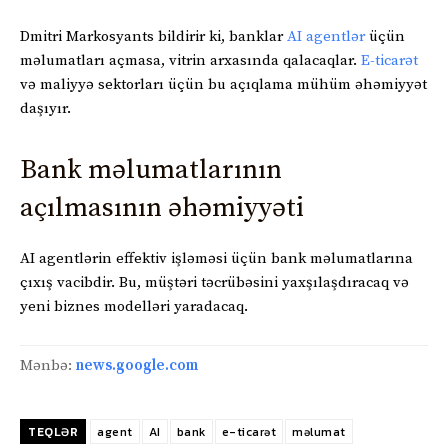
Dmitri Markosyants bildirir ki, banklar
AI agentlər
üçün
məlumatları açmasa, vitrin arxasında qalacaqlar.
E-ticarət
və maliyyə sektorları üçün bu açıqlama mühüm əhəmiyyət
daşıyır.
Bank məlumatlarının
açılmasının əhəmiyyəti
AI agentlərin effektiv işləməsi üçün bank məlumatlarına
çıxış vacibdir. Bu, müştəri təcrübəsini yaxşılaşdıracaq və
yeni biznes modelləri yaradacaq.
Mənbə:
news.google.com
TEQLƏR
agent
AI
bank
e-ticarət
məlumat