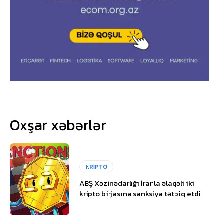
Oxşar xəbərlər
KRİPTO
ABŞ Xəzinədarlığı İranla əlaqəli iki
kripto birjasına sanksiya tətbiq etdi