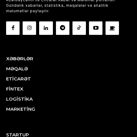
Gündəlik xəbərlər, statistika, məqalələr və analitik
məlumatlar paylaşılır.
XƏBƏRLƏR
MƏQALƏ
ETİCARƏT
FİNTEX
LOGİSTİKA
MARKETİNG
STARTUP