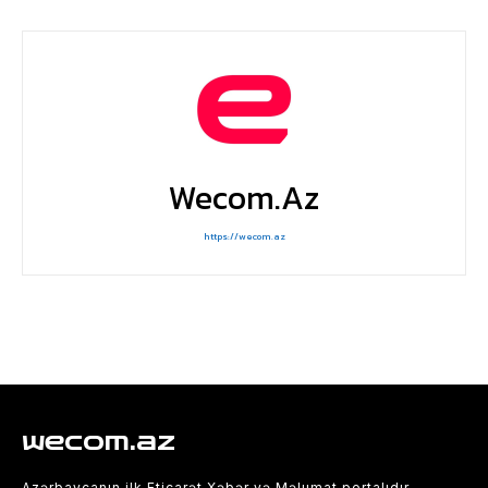
Wecom.az
https://wecom.az
wecom.az
Azərbaycanın ilk Eticarət Xəbər və Məlumat portalıdır.