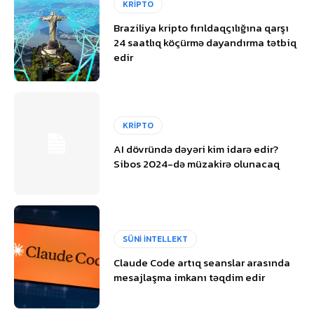
KRİPTO
Braziliya kripto fırıldaqçılığına qarşı
24 saatlıq köçürmə dayandırma tətbiq
edir
KRİPTO
AI dövründə dəyəri kim idarə edir?
Sibos 2024-də müzakirə olunacaq
SÜNİ İNTELLEKT
Claude Code artıq seanslar arasında
mesajlaşma imkanı təqdim edir