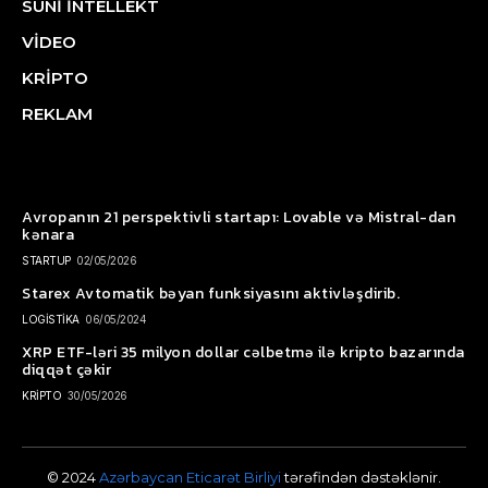
SÜNİ İNTELLEKT
VİDEO
KRİPTO
REKLAM
Avropanın 21 perspektivli startapı: Lovable və Mistral-dan
kənara
STARTUP
02/05/2026
Starex Avtomatik bəyan funksiyasını aktivləşdirib.
LOGİSTİKA
06/05/2024
XRP ETF-ləri 35 milyon dollar cəlbetmə ilə kripto bazarında
diqqət çəkir
KRİPTO
30/05/2026
© 2024
Azərbaycan Eticarət Birliyi
tərəfindən dəstəklənir.