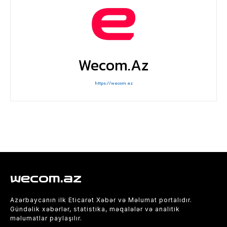
Wecom.az
https://wecom.az
wecom.az
Azərbaycanın ilk Eticarət Xəbər və Məlumat portalıdır.
Gündəlik xəbərlər, statistika, məqalələr və analitik
məlumatlar paylaşılır.