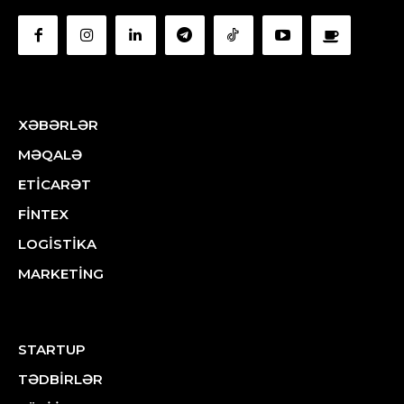
XƏBƏRLƏR
MƏQALƏ
ETİCARƏT
FİNTEX
LOGİSTİKA
MARKETİNG
STARTUP
TƏDBİRLƏR