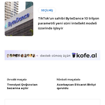
SEÇİLMİŞ
TikTok’un sahibi ByteDance 10 trilyon
parametrli yeni süni intellekt modeli
üzərində işləyir
Əvvəlki məqalə
Növbəti məqalədə
Trendyol Qırğızıstan
Azərbaycan Eticarət Birliyi
bazarına açılır
quruldu