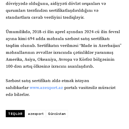
dövriyyədə olduğunu, aidiyyəti dövlət orqanları və
qurumları tərəfindən sertifikatlaşdırıldığını və
standartlara cavab verdiyini təsdiqləyir.
Ümumilikdə, 2018-ci ilin aprel ayından 2024-cü ilin fevral
ayına kimi 694 adda məhsula sərbəst satış sertifikatı
təqdim olunub. Sertifikatın verilməsi “Made in Azerbaijan”
məhsullarının əvvəllər ixracında çətinliklər yaranmış
Amerika, Asiya, Okeaniya, Avropa və Körfəz bölgəsinin
100-dən artıq ölkəsinə ixracını asanlaşdırıb.
Sərbəst satış sertifikatı əldə etmək istəyən
sahibkarlar
www.azexport.az
portalı vasitəsilə müraciət
edə bilərlər.
TEQLƏR
azexport
Gürcüstan