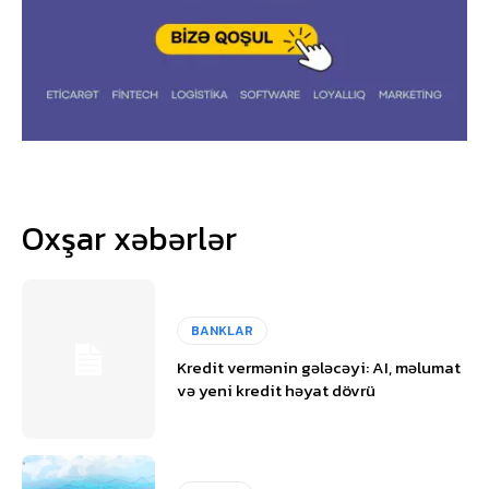
Oxşar xəbərlər
BANKLAR
Kredit vermənin gələcəyi: AI, məlumat
və yeni kredit həyat dövrü