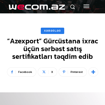
XƏBƏRLƏR
“Azexport” Gürcüstana ixrac
üçün sərbəst satış
sertifikatları təqdim edib
Facebook
X
Pinterest