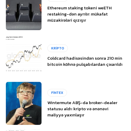
Ethereum staking tokeni weETH
restaking-dən ayrılır: mükafat
müzakirələri qızışır
KRİPTO
Coldcard hadisəsindən sonra 210 min
bitcoin köhnə pulqabılardan çıxarıldı
FİNTEX
Wintermute ABŞ-da broker-dealer
statusu aldı: kripto və ənənəvi
maliyyə yaxınlaşır