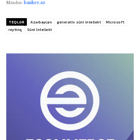
Mənbə:
banker.az
TEQLƏR
Azərbaycan
generativ süni intellekt
Microsoft
reytinq
Süni İntellekt