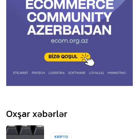
Oxşar xəbərlər
KRİPTO