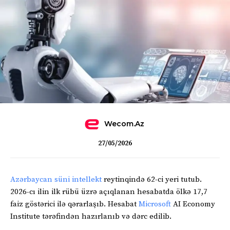
Wecom.az
27/05/2026
Azərbaycan
süni intellekt
reytinqində 62-ci yeri tutub.
2026-cı ilin ilk rübü üzrə açıqlanan hesabatda ölkə 17,7
faiz göstərici ilə qərarlaşıb. Hesabat
Microsoft
AI Economy
Institute tərəfindən hazırlanıb və dərc edilib.