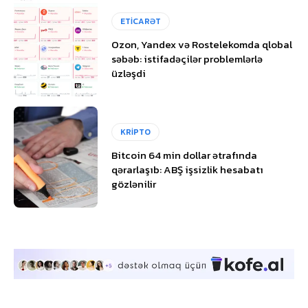
ETİCARƏT
Ozon, Yandex və Rostelekomda qlobal
səbəb: istifadəçilər problemlərlə
üzləşdi
KRİPTO
Bitcoin 64 min dollar ətrafında
qərarlaşıb: ABŞ işsizlik hesabatı
gözlənilir