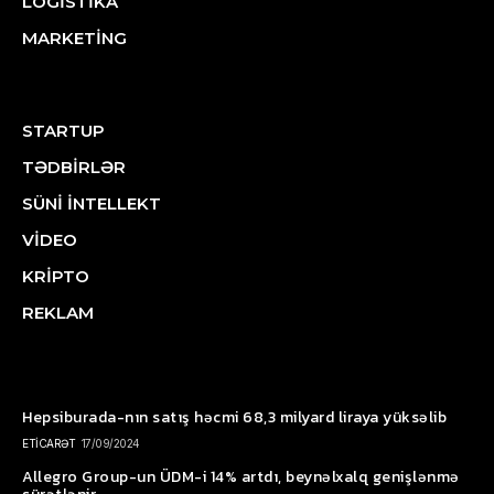
LOGİSTİKA
MARKETİNG
STARTUP
TƏDBİRLƏR
SÜNİ İNTELLEKT
VİDEO
KRİPTO
REKLAM
Hepsiburada-nın satış həcmi 68,3 milyard liraya yüksəlib
ETİCARƏT
17/09/2024
Allegro Group-un ÜDM-i 14% artdı, beynəlxalq genişlənmə