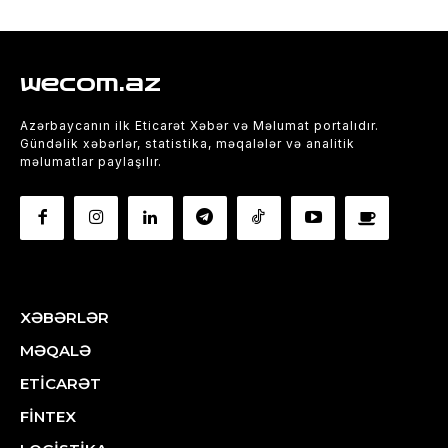
wecom.az
Azərbaycanın ilk Eticarət Xəbər və Məlumat portalıdır.
Gündəlik xəbərlər, statistika, məqalələr və analitik
məlumatlar paylaşılır.
XƏBƏRLƏR
MƏQALƏ
ETİCARƏT
FİNTEX