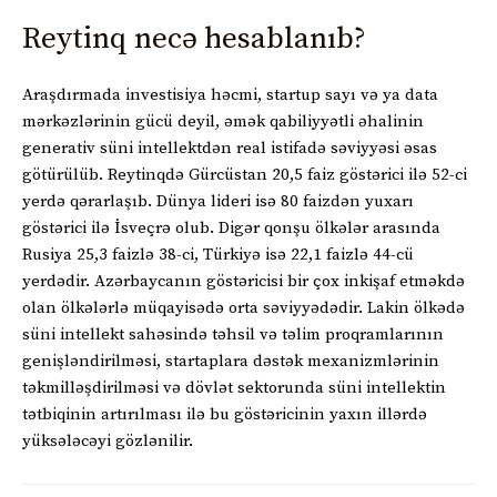
Reytinq necə hesablanıb?
Araşdırmada investisiya həcmi, startup sayı və ya data
mərkəzlərinin gücü deyil, əmək qabiliyyətli əhalinin
generativ süni intellektdən real istifadə səviyyəsi əsas
götürülüb. Reytinqdə Gürcüstan 20,5 faiz göstərici ilə 52-ci
yerdə qərarlaşıb. Dünya lideri isə 80 faizdən yuxarı
göstərici ilə İsveçrə olub. Digər qonşu ölkələr arasında
Rusiya 25,3 faizlə 38-ci, Türkiyə isə 22,1 faizlə 44-cü
yerdədir. Azərbaycanın göstəricisi bir çox inkişaf etməkdə
olan ölkələrlə müqayisədə orta səviyyədədir. Lakin ölkədə
süni intellekt sahəsində təhsil və təlim proqramlarının
genişləndirilməsi, startaplara dəstək mexanizmlərinin
təkmilləşdirilməsi və dövlət sektorunda süni intellektin
tətbiqinin artırılması ilə bu göstəricinin yaxın illərdə
yüksələcəyi gözlənilir.