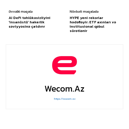
Əvvəlki məqalə
Növbəti məqalədə
AI DeFi təhlükəsizliyini
HYPE yeni rekorlar
‘insanüstü’ hakerlik
hədəfləyir: ETF axınları və
səviyyəsinə çatdırır
institusional qəbul
sürətlənir
Wecom.az
https://wecom.az