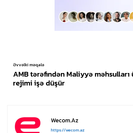
Əvvəlki məqalə
AMB tərəfindən Maliyyə məhsullar
rejimi işə düşür
Wecom.az
https://wecom.az