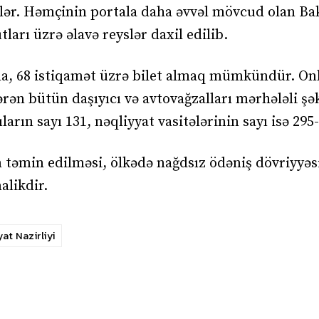
rlər. Həmçinin portala daha əvvəl mövcud olan Ba
arı üzrə əlavə reyslər daxil edilib.
ona, 68 istiqamət üzrə bilet almaq mümkündür. Onl
ən bütün daşıyıcı və avtovağzalları mərhələli şə
rın sayı 131, nəqliyyat vasitələrinin sayı isə 295-
 təmin edilməsi, ölkədə nağdsız ödəniş dövriyyəs
alikdir.
at Nazirliyi