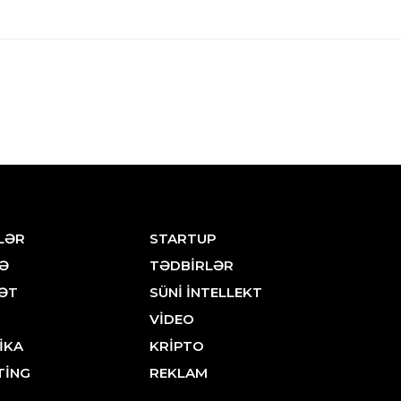
LƏR
STARTUP
Ə
TƏDBİRLƏR
ƏT
SÜNİ İNTELLEKT
VİDEO
İKA
KRİPTO
TİNG
REKLAM