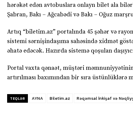
hərəkət edən avtobuslara onlayn bilet ala bilə
Şabran, Bakı – Ağcabədi və Bakı – Oğuz marşrutl
Artıq “biletim.az” portalında 45 şəhər və ray
sistemi sərnişindaşıma sahəsində xidmət göstər
əhatə edəcək. Hazırda sistemə qoşulan daşıyıcıla
Portal vaxta qənaət, müştəri məmnuniyyətinin
artırılması baxımından bir sıra üstünlüklərə m
AYNA
Biletim.az
Rəqəmsal İnkişaf və Nəqliyy
TEQLƏR