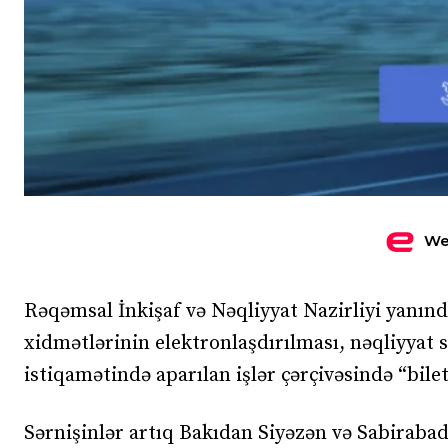
We
Rəqəmsal İnkişaf və Nəqliyyat Nazirliyi yanın
xidmətlərinin elektronlaşdırılması, nəqliyyat
istiqamətində aparılan işlər çərçivəsində “bile
Sərnişinlər artıq Bakıdan Siyəzən və Sabiraba