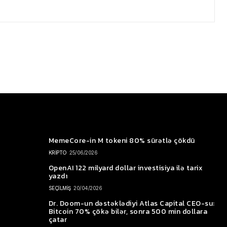
MemeCore-in M tokeni 80% sürətlə çökdü
KRİPTO
25/06/2026
OpenAI 122 milyard dollar investisiya ilə tarix
yazdı
SEÇİLMİŞ
20/04/2026
Dr. Doom-un dəstəklədiyi Atlas Capital CEO-su:
Bitcoin 70% çökə bilər, sonra 500 min dollara
çatar