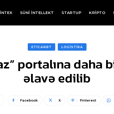
İNTEX
SÜNİ İNTELLEKT
STARTUP
KRİPTO
ETİCARƏT
LOGİSTİKA
az” portalına daha 
əlavə edilib
Facebook
X
Pinterest