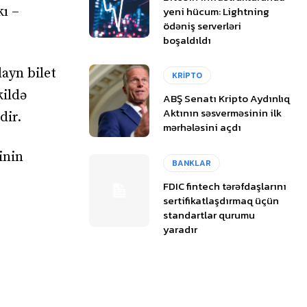
yeni hücum: Lightning
kı –
ödəniş serverləri
boşaldıldı
ayn bilet
KRİPTO
kildə
ABŞ Senatı Kripto Aydınlıq
Aktının səsverməsinin ilk
dir.
mərhələsini açdı
inin
BANKLAR
FDIC fintech tərəfdaşlarını
sertifikatlaşdırmaq üçün
standartlar qurumu
yaradır