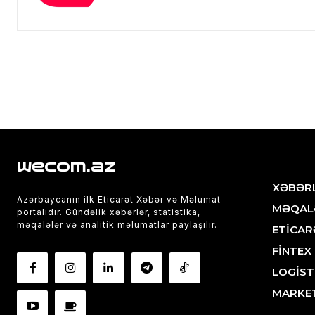
wecom.az
XƏBƏR
Azərbaycanın ilk Eticarət Xəbər və Məlumat
MƏQAL
portalıdır. Gündəlik xəbərlər, statistika,
məqalələr və analitik məlumatlar paylaşılır.
ETİCAR
FİNTEX
LOGİST
MARKE