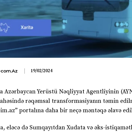
19/02/2024
com.az
da Azərbaycan Yerüstü Nəqliyyat Agentliyinin (AY
 sahəsində rəqəmsal transformasiyanın təmin edil
tim.az” portalına daha bir neçə məntəqə əlavə edi
da, eləcə də Sumqayıtdan Xudata və əks-istiqamət