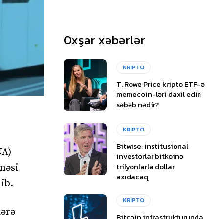
Oxşar xəbərlər
KRİPTO
T. Rowe Price kripto ETF-ə
memecoin-ləri daxil edir:
səbəb nədir?
KRİPTO
Bitwise: institusional
NA)
investorlar bitkoinə
trilyonlarla dollar
məsi
axıdacaq
lib.
KRİPTO
lərə
Bitcoin infrastrukturunda