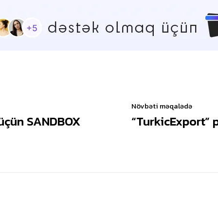
Növbəti məqalədə
ı üçün SANDBOX
“TurkicExport” p