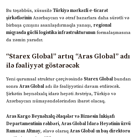
Bu təşəbbüs, xüsusilə
Türkiyə mərkəzli e-ticarət
şirkətlərinin
Azərbaycan və ətraf bazarlara daha sürətli və
birbaşa çıxışını asanlaşdırmaqla yanaşı,
regional
miqyasda güclü logistika infrastrukturunun
formalaşmasına
da zəmin yaradır.
“Starex Global” artıq “Aras Global” adı
ilə fəaliyyət göstərəcək
Yeni qurumsal struktur çərçivəsində
Starex Global
bundan
sonra
Aras Global
adı ilə fəaliyyətini davam etdirəcək.
Şirkətin beynəlxalq idarə heyəti Avstriya, Türkiyə və
Azərbaycan nümayəndələrindən ibarət olacaq.
Aras Kargo Beynəlxalq Əlaqələr və Biznesin İnkişafı
Departamentinin rəhbəri, Aras Global İdarə Heyətinin üzvü
Ramazan Altınay
, əlavə olaraq
Aras Global-ın baş direktoru