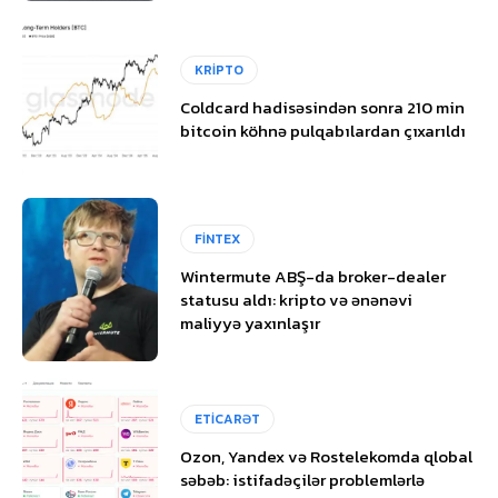
KRİPTO
Coldcard hadisəsindən sonra 210 min
bitcoin köhnə pulqabılardan çıxarıldı
FİNTEX
Wintermute ABŞ-da broker-dealer
statusu aldı: kripto və ənənəvi
maliyyə yaxınlaşır
ETİCARƏT
Ozon, Yandex və Rostelekomda qlobal
səbəb: istifadəçilər problemlərlə