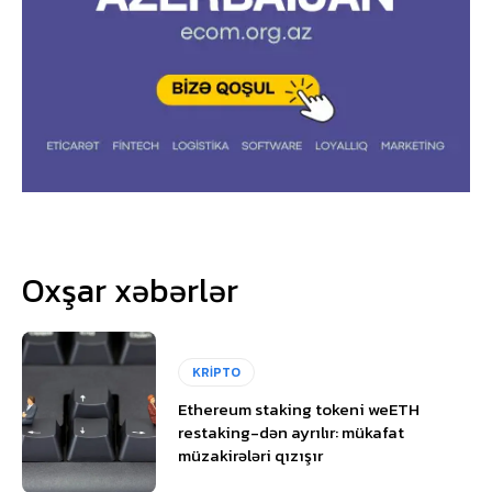
Oxşar xəbərlər
KRİPTO
Ethereum staking tokeni weETH
restaking-dən ayrılır: mükafat
müzakirələri qızışır