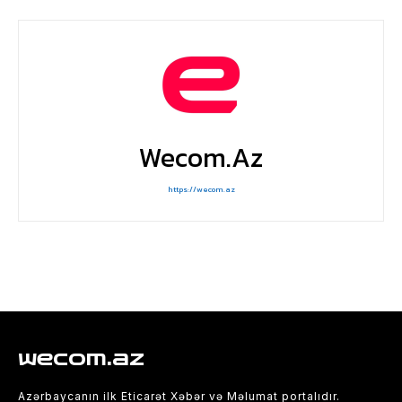
Wecom.az
https://wecom.az
wecom.az
Azərbaycanın ilk Eticarət Xəbər və Məlumat portalıdır.