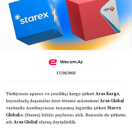
Wecom.az
17/10/2025
Türkiyənin aparıcı və yenilikçi kargo şirkəti
Aras Kargo
,
beynəlxalq daşımalar üzrə törəmə müəssisəsi
Aras Global
vasitəsilə Azərbaycanın tanınmış logistika şirkəti
Starex
Global
ın (Starex) bütün paylarını alıb. Bununla da şirkətin
adı
Aras Global
olaraq dəyişdirilib.