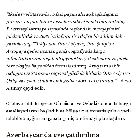
“İki il əvvəl Starex-in 75 faiz payını alaraq başladığımız
prosesi, bu gün bütün hissələri əldə etməklə tamamladıq.
Bu strateji sərmayə sayəsində regiondakı mövqeyimizi
gücləndirdik və 2030 hədəflərimizə doğru bir addım daha
yaxınlaşdıq. Türkiyədən Orta Asiyaya, Orta Şərqdən
Avropaya qədər uzanan geniş coğrafiyada kargo
infrastrukturunu rəqabətli qiymətlər, yüksək sürət və güclü
texnologiya ilə yenidən formalaşdırırıq. Artıq tam sahib
olduğumuz Starex-in regional gücü ilə birlikdə Orta Asiya və
Qafqaza açılan strateji bir logistika körpüsü qururuq,”
– deyə
Altınay qeyd edib.
O, əlavə edib ki, şirkət
Gürcüstan və Özbəkistanda
da kargo
əməliyyatlarını başladıb və bölgə üzrə investisiyaları yerli
tələblərə uyğun miqyasda genişləndirməyi planlaşdırır.
Azərbaycanda evə çatdırılma