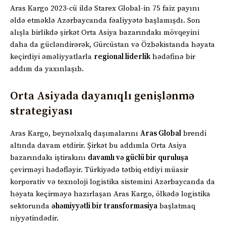
Aras Kargo 2023-cü ildə Starex Global-in 75 faiz payını
əldə etməklə Azərbaycanda fəaliyyətə başlamışdı. Son
alışla birlikdə şirkət Orta Asiya bazarındakı mövqeyini
daha da gücləndirərək, Gürcüstan və Özbəkistanda həyata
keçirdiyi əməliyyatlarla
regional liderlik
hədəfinə bir
addım da yaxınlaşıb.
Orta Asiyada dayanıqlı genişlənmə
strategiyası
Aras Kargo, beynəlxalq daşımalarını
Aras Global
brendi
altında davam etdirir. Şirkət bu addımla Orta Asiya
bazarındakı iştirakını
davamlı və güclü bir quruluşa
çevirməyi hədəfləyir. Türkiyədə tətbiq etdiyi müasir
korporativ və texnoloji logistika sistemini Azərbaycanda da
həyata keçirməyə hazırlaşan Aras Kargo, ölkədə logistika
sektorunda
əhəmiyyətli bir transformasiya
başlatmaq
niyyətindədir.