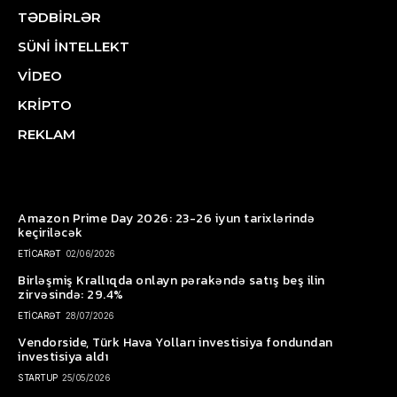
TƏDBİRLƏR
SÜNİ İNTELLEKT
VİDEO
KRİPTO
REKLAM
Amazon Prime Day 2026: 23-26 iyun tarixlərində
keçiriləcək
ETİCARƏT
02/06/2026
Birləşmiş Krallıqda onlayn pərakəndə satış beş ilin
zirvəsində: 29.4%
ETİCARƏT
28/07/2026
Vendorside, Türk Hava Yolları investisiya fondundan
investisiya aldı
STARTUP
25/05/2026