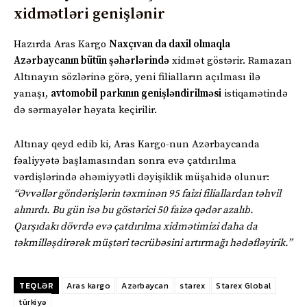
xidmətləri genişlənir
Hazırda Aras Kargo
Naxçıvan da daxil olmaqla
Azərbaycanın bütün şəhərlərində
xidmət göstərir. Ramazan
Altınayın sözlərinə görə, yeni filialların açılması ilə
yanaşı,
avtomobil parkının genişləndirilməsi
istiqamətində
də sərmayələr həyata keçirilir.
Altınay qeyd edib ki, Aras Kargo-nun Azərbaycanda
fəaliyyətə başlamasından sonra evə çatdırılma
vərdişlərində əhəmiyyətli dəyişiklik müşahidə olunur:
“Əvvəllər göndərişlərin təxminən 95 faizi filiallardan təhvil
alınırdı. Bu gün isə bu göstərici 50 faizə qədər azalıb.
Qarşıdakı dövrdə evə çatdırılma xidmətimizi daha da
təkmilləşdirərək müştəri təcrübəsini artırmağı hədəfləyirik.”
TEQLƏR
Aras kargo
Azərbaycan
starex
Starex Global
türkiyə