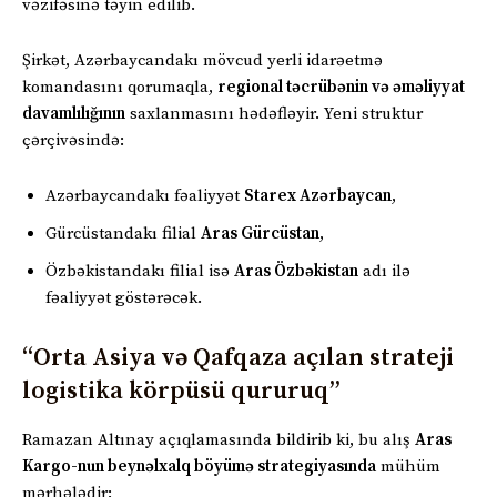
vəzifəsinə təyin edilib.
Şirkət, Azərbaycandakı mövcud yerli idarəetmə
komandasını qorumaqla,
regional təcrübənin və əməliyyat
davamlılığının
saxlanmasını hədəfləyir. Yeni struktur
çərçivəsində:
Azərbaycandakı fəaliyyət
Starex Azərbaycan
,
Gürcüstandakı filial
Aras Gürcüstan
,
Özbəkistandakı filial isə
Aras Özbəkistan
adı ilə
fəaliyyət göstərəcək.
“Orta Asiya və Qafqaza açılan strateji
logistika körpüsü qururuq”
Ramazan Altınay açıqlamasında bildirib ki, bu alış
Aras
Kargo-nun beynəlxalq böyümə strategiyasında
mühüm
mərhələdir: