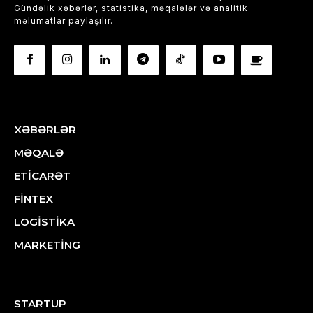
Gündəlik xəbərlər, statistika, məqalələr və analitik
məlumatlar paylaşılır.
XƏBƏRLƏR
MƏQALƏ
ETİCARƏT
FİNTEX
LOGİSTİKA
MARKETİNG
STARTUP