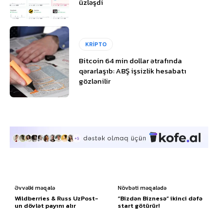
üzləşdi
KRİPTO
Bitcoin 64 min dollar ətrafında
qərarlaşıb: ABŞ işsizlik hesabatı
gözlənilir
Əvvəlki məqalə
Növbəti məqalədə
Wildberries & Russ UzPost-
“Bizdən Biznesə” ikinci dəfə
un dövlət payını alır
start götürür!