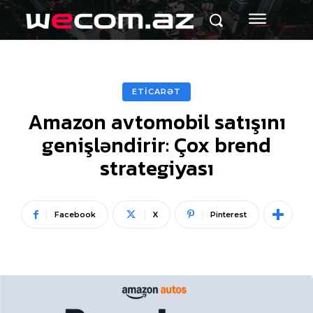
ETİCARƏT
Amazon avtomobil satışını
genişləndirir: Çox brend
strategiyası
Facebook
X
Pinterest