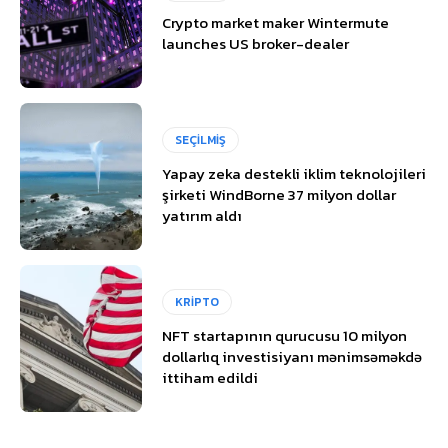
Crypto market maker Wintermute
launches US broker-dealer
SEÇİLMİŞ
Yapay zeka destekli iklim teknolojileri
şirketi WindBorne 37 milyon dollar
yatırım aldı
KRİPTO
NFT startapının qurucusu 10 milyon
dollarlıq investisiyanı mənimsəməkdə
ittiham edildi