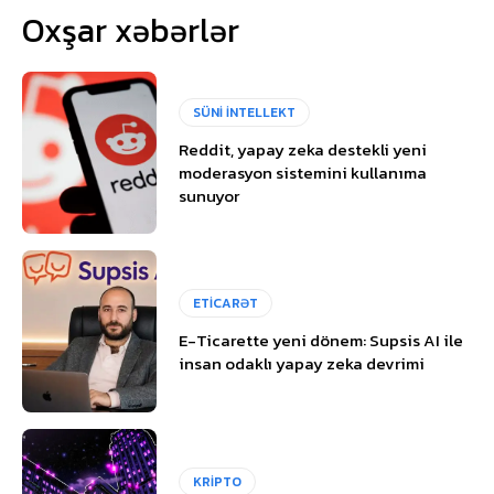
Oxşar xəbərlər
SÜNİ İNTELLEKT
Reddit, yapay zeka destekli yeni
moderasyon sistemini kullanıma
sunuyor
ETİCARƏT
E-Ticarette yeni dönem: Supsis AI ile
insan odaklı yapay zeka devrimi
KRİPTO