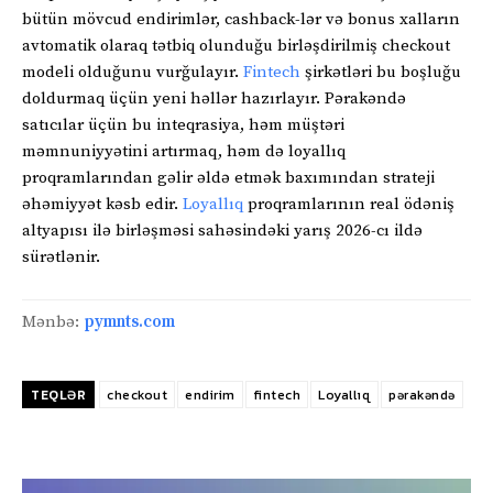
bütün mövcud endirimlər, cashback-lər və bonus xalların
avtomatik olaraq tətbiq olunduğu birləşdirilmiş checkout
modeli olduğunu vurğulayır.
Fintech
şirkətləri bu boşluğu
doldurmaq üçün yeni həllər hazırlayır. Pərakəndə
satıcılar üçün bu inteqrasiya, həm müştəri
məmnuniyyətini artırmaq, həm də loyallıq
proqramlarından gəlir əldə etmək baxımından strateji
əhəmiyyət kəsb edir.
Loyallıq
proqramlarının real ödəniş
altyapısı ilə birləşməsi sahəsindəki yarış 2026-cı ildə
sürətlənir.
Mənbə:
pymnts.com
TEQLƏR
checkout
endirim
fintech
Loyallıq
pərakəndə