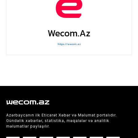
Wecom.az
https://wecom.az
wecom.az
Azərbaycanın ilk Eticarət Xəbər və Məlumat portalıdır.
Gündəlik xəbərlər, statistika, məqalələr və analitik
məlumatlar paylaşılır.