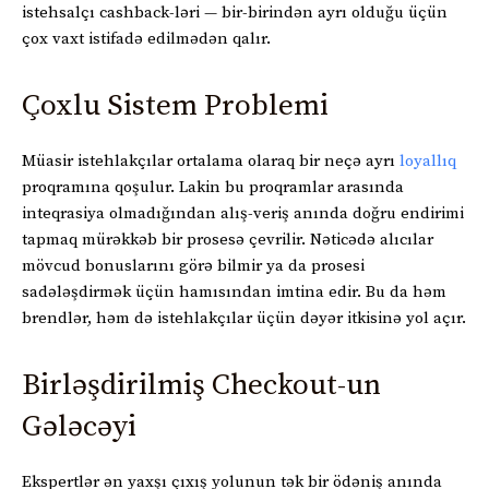
istehsalçı cashback-ləri — bir-birindən ayrı olduğu üçün
çox vaxt istifadə edilmədən qalır.
Çoxlu Sistem Problemi
Müasir istehlakçılar ortalama olaraq bir neçə ayrı
loyallıq
proqramına qoşulur. Lakin bu proqramlar arasında
inteqrasiya olmadığından alış-veriş anında doğru endirimi
tapmaq mürəkkəb bir prosesə çevrilir. Nəticədə alıcılar
mövcud bonuslarını görə bilmir ya da prosesi
sadələşdirmək üçün hamısından imtina edir. Bu da həm
brendlər, həm də istehlakçılar üçün dəyər itkisinə yol açır.
Birləşdirilmiş Checkout-un
Gələcəyi
Ekspertlər ən yaxşı çıxış yolunun tək bir ödəniş anında