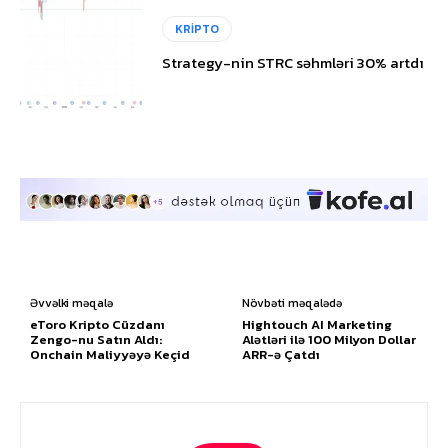
KRİPTO
Strategy-nin STRC səhmləri 30% artdı
Əvvəlki məqalə
Növbəti məqalədə
eToro Kripto Cüzdanı
Hightouch AI Marketing
Zengo-nu Satın Aldı:
Alətləri ilə 100 Milyon Dollar
Onchain Maliyyəyə Keçid
ARR-ə Çatdı