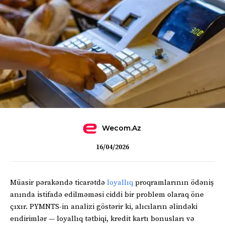
Wecom.az
16/04/2026
Müasir pərakəndə ticarətdə
loyallıq
proqramlarının ödəniş
anında istifadə edilməməsi ciddi bir problem olaraq öne
çıxır. PYMNTS-in analizi göstərir ki, alıcıların əlindəki
endirimlər — loyallıq tətbiqi, kredit kartı bonusları və