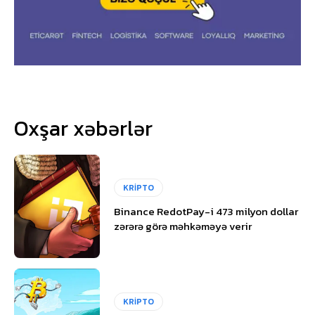
Oxşar xəbərlər
KRİPTO
Binance RedotPay-i 473 milyon dollar
zərərə görə məhkəməyə verir
KRİPTO