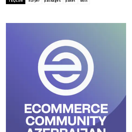
TEQLƏR
kuryer
packages
paket
wolt