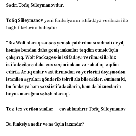
Sədri Tofiq Süleymanovdur.
Tofiq Süleymanov
yeni funksiyanın istifadəyə verilməsi ilə
bağlı fikirlərini bölüşdü:
“Biz Wolt olaraq sadəcə yemək çatdırılması xidməti deyil,
həmişə bundan daha geniş imkanlar təqdim etmək üçün
çalışırıq. Wolt Packages-in istifadəyə verilməsi ilə biz
istifadəçilərə daha çox seçim imkanı və rahatlıq təqdim
edirik. Artıq onlar vaxt itirmədən və yerlərini dəyişmədən
istənilən əşyaları göndərib təhvil ala biləcəklər. Əminəm ki,
bu funksiya həm şəxsi istifadəçilərin, həm də bizneslərin
böyük marağına səbəb olacaq”.
Tez-tez verilən suallar — cavablandırır Tofiq Süleymanov.
Bu funksiya nədir və nə üçün lazımdır?