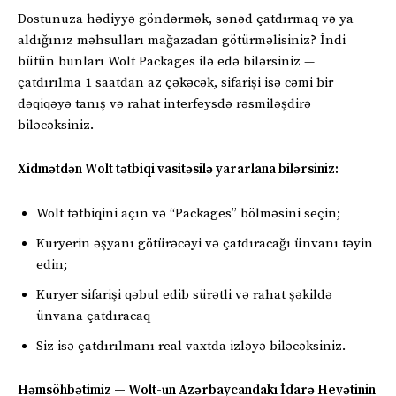
Dostunuza hədiyyə göndərmək, sənəd çatdırmaq və ya
aldığınız məhsulları mağazadan götürməlisiniz? İndi
bütün bunları Wolt Packages ilə edə bilərsiniz —
çatdırılma 1 saatdan az çəkəcək, sifarişi isə cəmi bir
dəqiqəyə tanış və rahat interfeysdə rəsmiləşdirə
biləcəksiniz.
Xidmətdən Wolt tətbiqi vasitəsilə yararlana bilərsiniz:
Wolt tətbiqini açın və “Packages” bölməsini seçin;
Kuryerin əşyanı götürəcəyi və çatdıracağı ünvanı təyin
edin;
Kuryer sifarişi qəbul edib sürətli və rahat şəkildə
ünvana çatdıracaq
Siz isə çatdırılmanı real vaxtda izləyə biləcəksiniz.
Həmsöhbətimiz — Wolt-un Azərbaycandakı İdarə Heyətinin