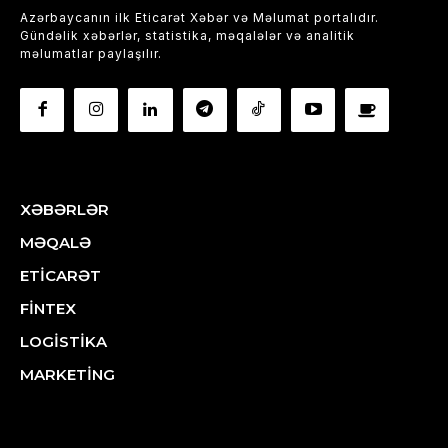
Azərbaycanın ilk Eticarət Xəbər və Məlumat portalıdır.
Gündəlik xəbərlər, statistika, məqalələr və analitik
məlumatlar paylaşılır.
XƏBƏRLƏR
MƏQALƏ
ETİCARƏT
FİNTEX
LOGİSTİKA
MARKETİNG