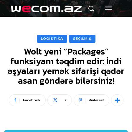
LOGİSTİKA
SEÇİLMİŞ
Wolt yeni “Packages”
funksiyanı təqdim edir: İndi
əşyaları yemək sifarişi qədər
asan göndərə bilərsiniz!
Facebook
X
Pinterest