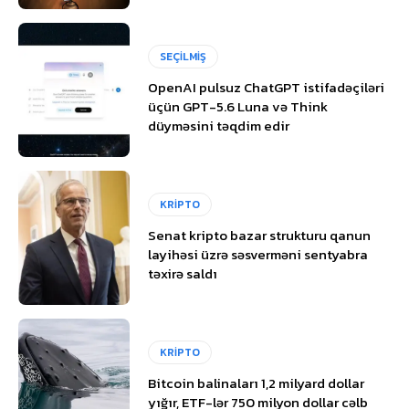
SEÇİLMİŞ
OpenAI pulsuz ChatGPT istifadəçiləri
üçün GPT-5.6 Luna və Think
düyməsini təqdim edir
KRİPTO
Senat kripto bazar strukturu qanun
layihəsi üzrə səsverməni sentyabra
təxirə saldı
KRİPTO
Bitcoin balinaları 1,2 milyard dollar
yığır, ETF-lər 750 milyon dollar cəlb