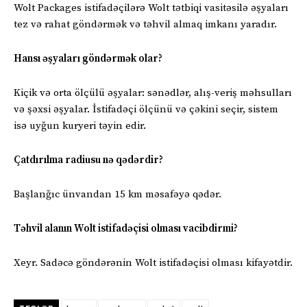
Wolt Packages istifadəçilərə Wolt tətbiqi vasitəsilə əşyaları
tez və rahat göndərmək və təhvil almaq imkanı yaradır.
Hansı əşyaları göndərmək olar?
Kiçik və orta ölçülü əşyalar: sənədlər, alış-veriş məhsulları
və şəxsi əşyalar. İstifadəçi ölçünü və çəkini seçir, sistem
isə uyğun kuryeri təyin edir.
Çatdırılma radiusu nə qədərdir?
Başlanğıc ünvandan 15 km məsafəyə qədər.
Təhvil alanın Wolt istifadəçisi olması vacibdirmi?
Xeyr. Sadəcə göndərənin Wolt istifadəçisi olması kifayətdir.