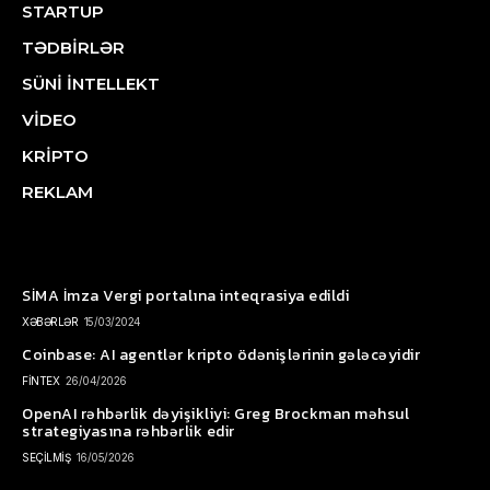
STARTUP
TƏDBİRLƏR
SÜNİ İNTELLEKT
VİDEO
KRİPTO
REKLAM
SİMA İmza Vergi portalına inteqrasiya edildi
XƏBƏRLƏR
15/03/2024
Coinbase: AI agentlər kripto ödənişlərinin gələcəyidir
FİNTEX
26/04/2026
OpenAI rəhbərlik dəyişikliyi: Greg Brockman məhsul
strategiyasına rəhbərlik edir
SEÇİLMİŞ
16/05/2026