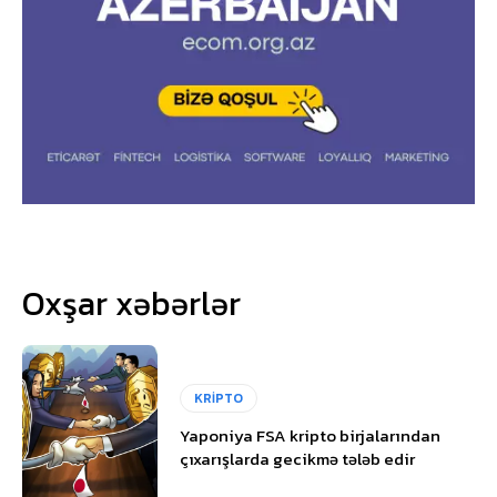
Oxşar xəbərlər
KRİPTO
Yaponiya FSA kripto birjalarından
çıxarışlarda gecikmə tələb edir