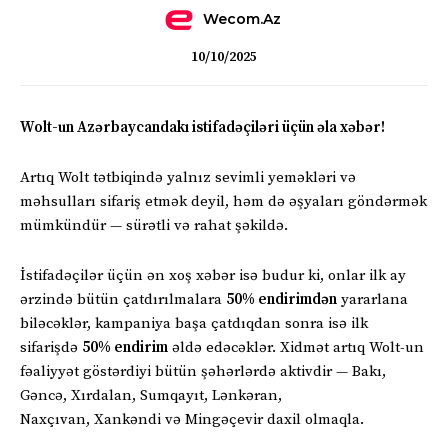
Wecom.az
10/10/2025
Wolt-un Azərbaycandakı istifadəçiləri üçün əla xəbər!
Artıq Wolt tətbiqində yalnız sevimli yeməkləri və
məhsulları sifariş etmək deyil, həm də əşyaları göndərmək
mümkündür — sürətli və rahat şəkildə.
İstifadəçilər üçün ən xoş xəbər isə budur ki, onlar ilk ay
ərzində bütün çatdırılmalara
50% endirimdən
yararlana
biləcəklər, kampaniya başa çatdıqdan sonra isə ilk
sifarişdə
50% endirim
əldə edəcəklər. Xidmət artıq Wolt-un
fəaliyyət göstərdiyi bütün şəhərlərdə aktivdir — Bakı,
Gəncə, Xırdalan, Sumqayıt, Lənkəran,
Naxçıvan, Xankəndi və Mingəçevir daxil olmaqla.