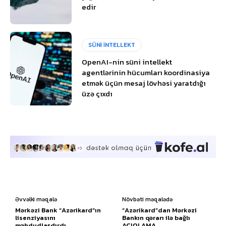
edir
SÜNİ İNTELLEKT
OpenAI-nin süni intellekt
agentlərinin hücumları koordinasiya
etmək üçün mesaj lövhəsi yaratdığı
üzə çıxdı
Əvvəlki məqalə
Növbəti məqalədə
Mərkəzi Bank “Azərikard”ın
“Azərikard”dan Mərkəzi
lisenziyasını
Bankın qərarı ilə bağlı
məhdudlaşdırdı
AÇIQLAMA