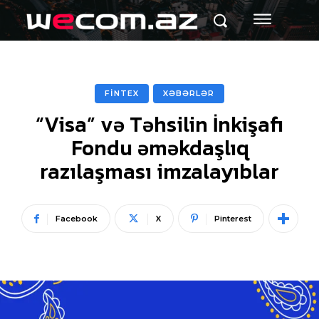
FİNTEX
XƏBƏRLƏR
“Visa” və Təhsilin İnkişafı
Fondu əməkdaşlıq
razılaşması imzalayıblar
Facebook
X
Pinterest