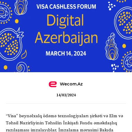
Wecom.az
14/03/2024
“Visa” beynəlxalq ödəmə texnologiyaları şirkəti və Elm və
Təhsil Nazirliyinin Təhsilin İnkişafı Fondu əməkdaşlıq
razılaşması imzalayıblar. İmzalama mərasimi Bakıda