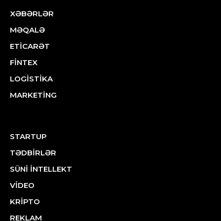
XƏBƏRLƏR
MƏQALƏ
ETİCARƏT
FİNTEX
LOGİSTİKA
MARKETİNG
STARTUP
TƏDBİRLƏR
SÜNİ İNTELLEKT
VİDEO
KRİPTO
REKLAM