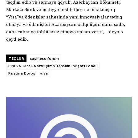
təqdim edib və sərmayə qoyub. Azərbaycan hökuməti,
Mərkəzi Bank və maliyyə institutları ilə əməkdaşlıq
“Visa”ya ödənişlər sahəsində yeni innovasiyalar tətbiq
etməyə və ödənişləri Azərbaycan xalqı üçün daha sadə,
daha rahat və təhlükəsiz etməyə imkan verir”, – deyə o
qeyd edib.
TEQLƏR
cashless forum
Elm və Təhsil Nazirliyinin Təhsilin İnkişafı Fondu
Kristina Doroş
visa