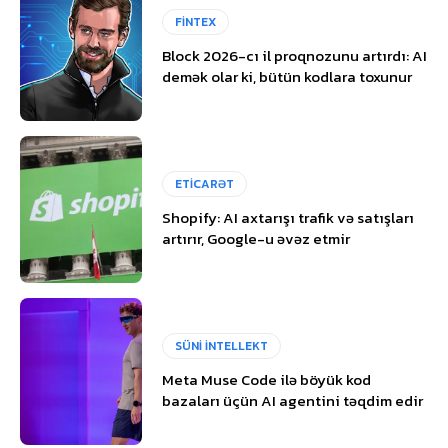
FİNTEX
Block 2026-cı il proqnozunu artırdı: AI
demək olar ki, bütün kodlara toxunur
ETİCARƏT
Shopify: AI axtarışı trafik və satışları
artırır, Google-u əvəz etmir
SÜNİ İNTELLEKT
Meta Muse Code ilə böyük kod
bazaları üçün AI agentini təqdim edir