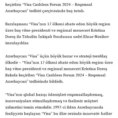
keçirilən “Visa Cashless Forum 2024 – Rəqəmsal
Azərbaycan” tədbiri çərçivəsində baş tutub.
Razılaşmanı “Visa”nın 17 ölkəni əhatə edən böyük region
üzrə baş vitse-prezidenti və regional meneceri Kristina
Doroş ilə Təhsilin İnkişafı Fondunun sədri Elnur Nəsibov
imzalayıblar.
Azərbaycan “Visa” üçün böyük bazar və strateji tərəfdaş
ölkədir – “Visa”nın 17 ölkəni əhatə edən böyük region üzrə
baş vitse-prezidenti və regional meneceri Kristina Doroş
Bakıda keçirilən “Visa Cashless Forum 2024 – Rəqəmsal
Azərbaycan” tədbirində bildirib.
“Visa”nın qlobal baxışı ödənişləri rəqəmsallaşdırmaq,
innovasiyaları stimullaşdırmaq və fasiləsiz müştəri
xidmətini təmin etməkdir. 1997-ci ildən Azərbaycanda
fəaliyyətə başlayan “Visa” bu illər ərzində innovativ həllər