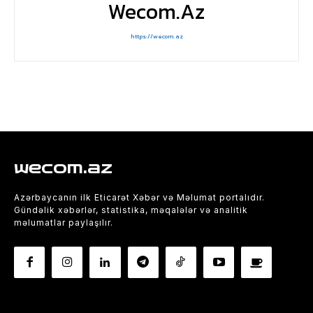
Wecom.az
https://wecom.az
wecom.az
Azərbaycanın ilk Eticarət Xəbər və Məlumat portalıdır.
Gündəlik xəbərlər, statistika, məqalələr və analitik
məlumatlar paylaşılır.