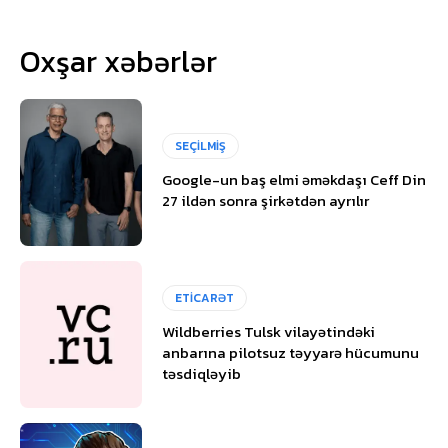
Oxşar xəbərlər
SEÇİLMİŞ
Google-un baş elmi əməkdaşı Ceff Din
27 ildən sonra şirkətdən ayrılır
ETİCARƏT
Wildberries Tulsk vilayətindəki
anbarına pilotsuz təyyarə hücumunu
təsdiqləyib