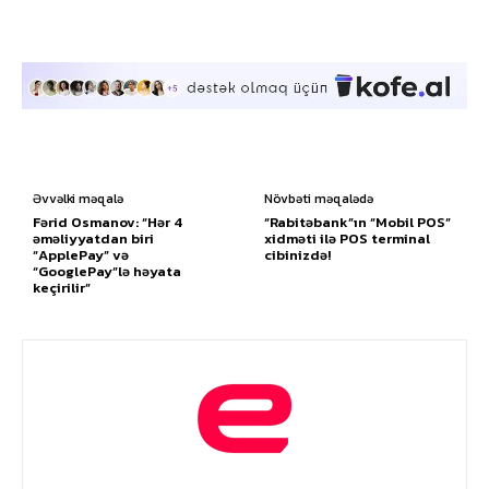
Əvvəlki məqalə
Növbəti məqalədə
Fərid Osmanov: “Hər 4
“Rabitəbank”ın “Mobil POS”
əməliyyatdan biri
xidməti ilə POS terminal
“ApplePay” və
cibinizdə!
“GooglePay”lə həyata
keçirilir”