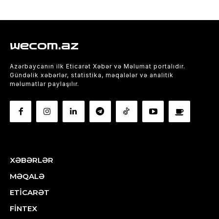
wecom.az
Azərbaycanın ilk Eticarət Xəbər və Məlumat portalıdır.
Gündəlik xəbərlər, statistika, məqalələr və analitik
məlumatlar paylaşılır.
XƏBƏRLƏR
MƏQALƏ
ETİCARƏT
FİNTEX