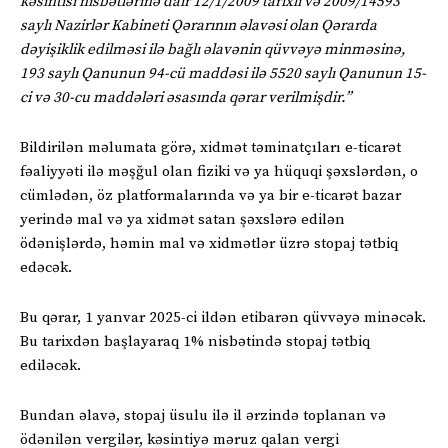
kəsintisi nisbətlərinə dair 12/1/2009 tarixli və 2009/14593
saylı Nazirlər Kabineti Qərarının əlavəsi olan Qərarda
dəyişiklik edilməsi ilə bağlı əlavənin qüvvəyə minməsinə,
193 saylı Qanunun 94-cü maddəsi ilə 5520 saylı Qanunun 15-
ci və 30-cu maddələri əsasında qərar verilmişdir.”
Bildirilən məlumata görə, xidmət təminatçıları e-ticarət
fəaliyyəti ilə məşğul olan fiziki və ya hüquqi şəxslərdən, o
cümlədən, öz platformalarında və ya bir e-ticarət bazar
yerində mal və ya xidmət satan şəxslərə edilən
ödənişlərdə, həmin mal və xidmətlər üzrə stopaj tətbiq
edəcək.
Bu qərar, 1 yanvar 2025-ci ildən etibarən qüvvəyə minəcək.
Bu tarixdən başlayaraq 1% nisbətində stopaj tətbiq
ediləcək.
Bundan əlavə, stopaj üsulu ilə il ərzində toplanan və
ödənilən vergilər, kəsintiyə məruz qalan vergi