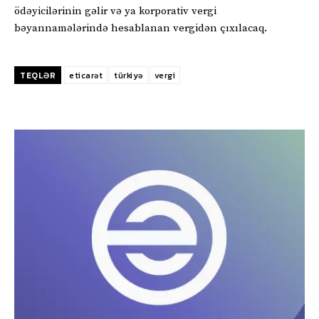
ödəyicilərinin gəlir və ya korporativ vergi
bəyannamələrində hesablanan vergidən çıxılacaq.
TEQLƏR
eticarət
türkiyə
vergi