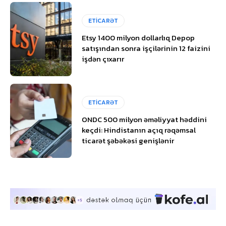
ETİCARƏT
Etsy 1400 milyon dollarlıq Depop
satışından sonra işçilərinin 12 faizini
işdən çıxarır
ETİCARƏT
ONDC 500 milyon əməliyyat həddini
keçdi: Hindistanın açıq rəqəmsal
ticarət şəbəkəsi genişlənir