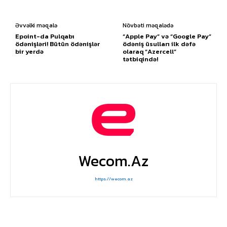
Əvvəlki məqalə
Növbəti məqalədə
Epoint-da Pulqabı
“Apple Pay” və “Google Pay”
ödənişləri! Bütün ödənişlər
ödəniş üsulları ilk dəfə
bir yerdə
olaraq “Azercell”
tətbiqində!
Wecom.az
https://wecom.az