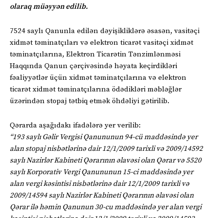
olaraq müəyyən edilib.
7524 saylı Qanunla edilən dəyişikliklərə əsasən, vasitəçi
xidmət təminatçıları və elektron ticarət vasitəçi xidmət
təminatçılarına, Elektron Ticarətin Tənzimlənməsi
Haqqında Qanun çərçivəsində həyata keçirdikləri
fəaliyyətlər üçün xidmət təminatçılarına və elektron
ticarət xidmət təminatçılarına ödədikləri məbləğlər
üzərindən stopaj tətbiq etmək öhdəliyi gətirilib.
Qərarda aşağıdakı ifadələrə yer verilib:
“193 saylı Gəlir Vergisi Qanununun 94-cü maddəsində yer
alan stopaj nisbətlərinə dair 12/1/2009 tarixli və 2009/14592
saylı Nazirlər Kabineti Qərarının əlavəsi olan Qərar və 5520
saylı Korporativ Vergi Qanununun 15-ci maddəsində yer
alan vergi kəsintisi nisbətlərinə dair 12/1/2009 tarixli və
2009/14594 saylı Nazirlər Kabineti Qərarının əlavəsi olan
Qərar ilə həmin Qanunun 30-cu maddəsində yer alan vergi