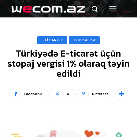
ETİCARƏT
XƏBƏRLƏR
Türkiyədə E-ticarət üçün
stopaj vergisi 1% olaraq təyin
edildi
Facebook
X
Pinterest