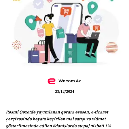
Wecom.az
23/12/2024
Rəsmi Qəzetdə yayımlanan qərara əsasən, e-ticarət
çərçivəsində həyata keçirilən mal satışı və xidmət
göstərilməsində edilən ödənişlərdə stopaj nisbəti 1%