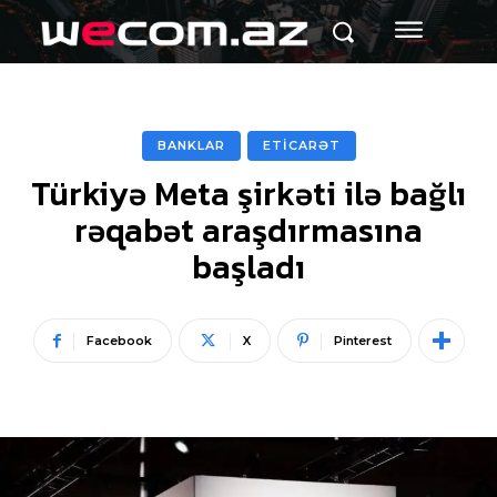
BANKLAR
ETİCARƏT
Türkiyə Meta şirkəti ilə bağlı
rəqabət araşdırmasına
başladı
Facebook
X
Pinterest