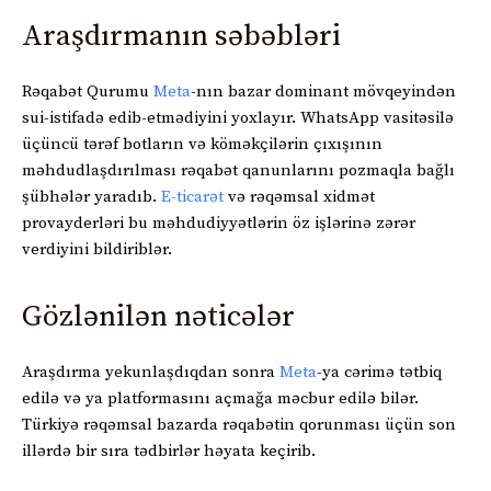
Araşdırmanın səbəbləri
Rəqabət Qurumu
Meta
-nın bazar dominant mövqeyindən
sui-istifadə edib-etmədiyini yoxlayır. WhatsApp vasitəsilə
üçüncü tərəf botların və köməkçilərin çıxışının
məhdudlaşdırılması rəqabət qanunlarını pozmaqla bağlı
şübhələr yaradıb.
E-ticarət
və rəqəmsal xidmət
provayderləri bu məhdudiyyətlərin öz işlərinə zərər
verdiyini bildiriblər.
Gözlənilən nəticələr
Araşdırma yekunlaşdıqdan sonra
Meta
-ya cərimə tətbiq
edilə və ya platformasını açmağa məcbur edilə bilər.
Türkiyə rəqəmsal bazarda rəqabətin qorunması üçün son
illərdə bir sıra tədbirlər həyata keçirib.