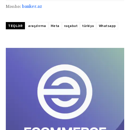
Mənbə:
banker.az
TEQLƏR
araşdırma
Meta
rəqabət
türkiyə
Whatsapp