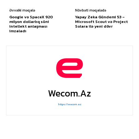
Əvvəlki məqalə
Növbəti məqalədə
Google və SpaceX 920
Yapay Zeka Gündemi 53 –
milyon dollarlıq süni
Microsoft Scout və Project
intellekt anlaşması
Solara ilə yeni dövr
imzaladı
Wecom.az
https://wecom.az