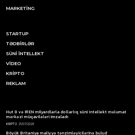
MARKETİNG
STARTUP
TƏDBİRLƏR
SÜNİ İNTELLEKT
VİDEO
KRİPTO
REKLAM
Hut 8 və IREN milyardlarla dollarlıq süni intellekt məlumat
mərkəzi müqavilələri imzaladı
KRİPTO
21/07/2026
Böyük Britaniya maliyyə tənzimləyicilərinə bulud