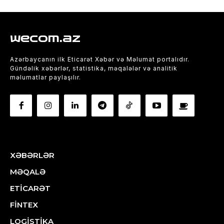
wecom.az
Azərbaycanın ilk Eticarət Xəbər və Məlumat portalıdır.
Gündəlik xəbərlər, statistika, məqalələr və analitik
məlumatlar paylaşılır.
XƏBƏRLƏR
MƏQALƏ
ETİCARƏT
FİNTEX
LOGİSTİKA