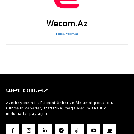
Wecom.az
https://wecom.az
wecom.az
Azərbaycanın ilk Eticarət Xəbər və Məlumat portalıdır.
Gündəlik xəbərlər, statistika, məqalələr və analitik
məlumatlar paylaşılır.