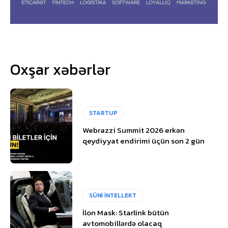
Oxşar xəbərlər
STARTUP
Webrazzi Summit 2026 erkən
qeydiyyat endirimi üçün son 2 gün
SÜNİ İNTELLEKT
İlon Mask: Starlink bütün
avtomobillərdə olacaq