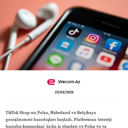
Wecom.az
23/04/2026
TikTok Shop-un Polşa, Niderland və Belçikaya
genişlənməsi hazırlıqları başladı. Platformun ‘strateji
hazırlıq komandası’ üçün iş elanları və Polşa və ya