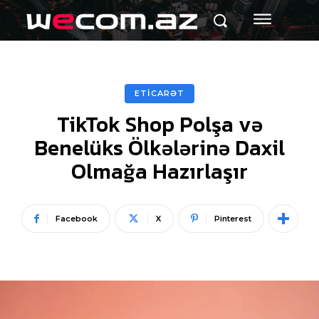
ETİCARƏT
TikTok Shop Polşa və
Benelüks Ölkələrinə Daxil
Olmağa Hazırlaşır
Facebook
X
Pinterest