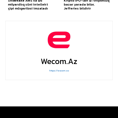
Snowflake AWS ilə $6
Kripto IPO-ları $1 trilyonluq
milyardlıq süni intellekt
bazar yarada bilər,
çipi müqaviləsi imzaladı
Jefferies bildirir
Wecom.az
https://wecom.az