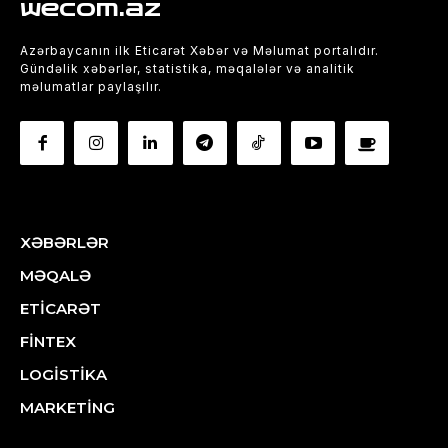
wecom.az
Azərbaycanın ilk Eticarət Xəbər və Məlumat portalıdır.
Gündəlik xəbərlər, statistika, məqalələr və analitik
məlumatlar paylaşılır.
XƏBƏRLƏR
MƏQALƏ
ETİCARƏT
FİNTEX
LOGİSTİKA
MARKETİNG