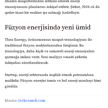
ilhamlı maqnitlərindən istifadə edərək enerji
stansiyasının planlarını inkişaf etdirir. Şirkət, 2034-cü ilə
qədər ticari bir reaktor işə salmağı hədəfləyir.
Füzyon enerjisində yeni ümid
Thea Energy, özünəməxsus maqnit texnologiyası ilə
traditional füzyon reaktorlarından fərqlənir. Bu
texnologiya, daha kiçik və səmərəli enerji stansiyaları
qurmağa imkan verir. Yeni maliyyə vəsaiti şirkətin
inkişafını sürətləndirəcək.
Startup, enerji sektorunda inqilab etmək potensialına
malikdir. Füzyon enerjisi təmiz və bol enerji mənbəyi kimi
görülür.
Mənbə:
techcrunch.com