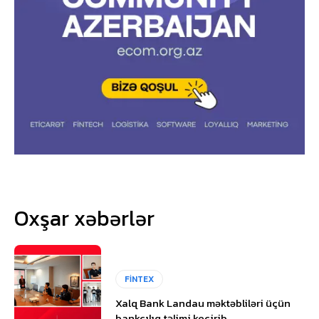
Oxşar xəbərlər
FİNTEX
Xalq Bank Landau məktəbliləri üçün
bankçılıq təlimi keçirib