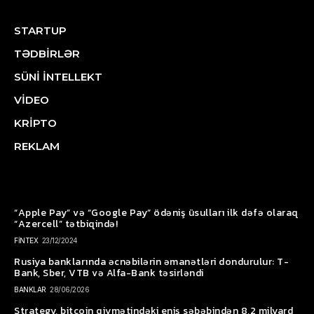
STARTUP
TƏDBİRLƏR
SÜNİ İNTELLEKT
VİDEO
KRİPTO
REKLAM
“Apple Pay” və “Google Pay” ödəniş üsulları ilk dəfə olaraq
“Azercell” tətbiqində!
FİNTEX
23/12/2024
Rusiya banklarında əcnəbilərin əmanətləri dondurulur: T-
Bank, Sber, VTB və Alfa-Bank təsirləndi
BANKLAR
28/06/2026
Strategy, bitcoin qiymətindəki eniş səbəbindən 8,2 milyard