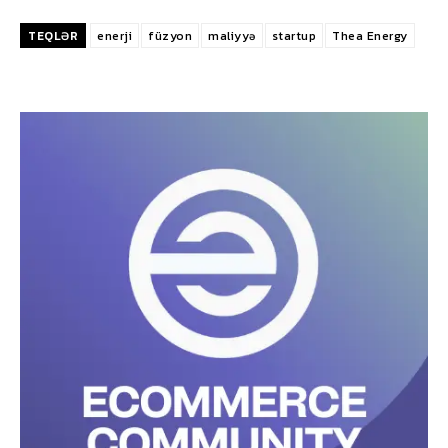
TEQLƏR
enerji
füzyon
maliyyə
startup
Thea Energy