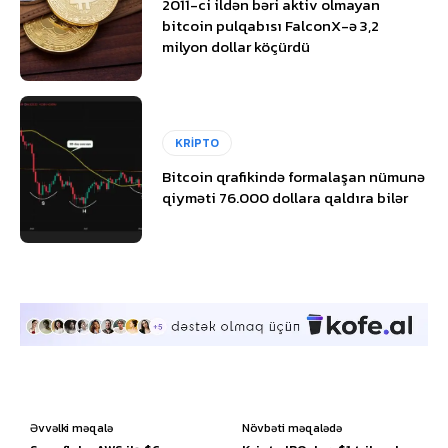
2011-ci ildən bəri aktiv olmayan
bitcoin pulqabısı FalconX-ə 3,2
milyon dollar köçürdü
KRİPTO
Bitcoin qrafikində formalaşan nümunə
qiyməti 76.000 dollara qaldıra bilər
Əvvəlki məqalə
Növbəti məqalədə