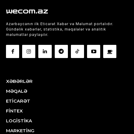
wecom.az
Azərbaycanın ilk Eticarət Xəbər və Məlumat portalıdır.
Gündəlik xəbərlər, statistika, məqalələr və analitik
məlumatlar paylaşılır.
XƏBƏRLƏR
MƏQALƏ
ETİCARƏT
FİNTEX
LOGİSTİKA
MARKETİNG