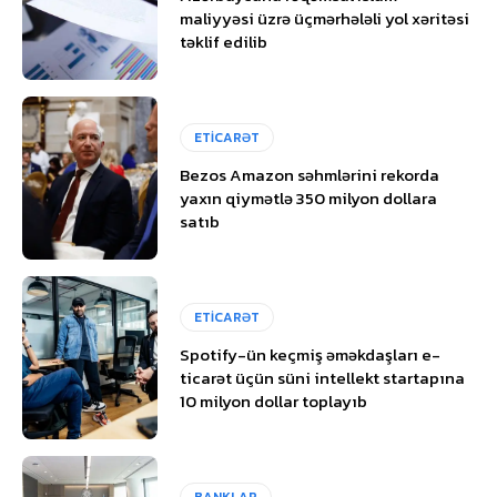
maliyyəsi üzrə üçmərhələli yol xəritəsi
təklif edilib
ETİCARƏT
Bezos Amazon səhmlərini rekorda
yaxın qiymətlə 350 milyon dollara
satıb
ETİCARƏT
Spotify-ün keçmiş əməkdaşları e-
ticarət üçün süni intellekt startapına
10 milyon dollar toplayıb
BANKLAR