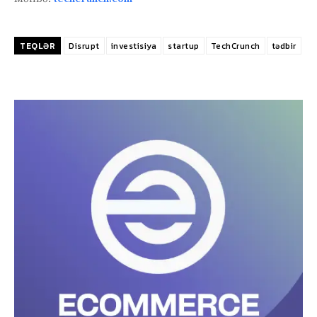
TEQLƏR
Disrupt
investisiya
startup
TechCrunch
tədbir