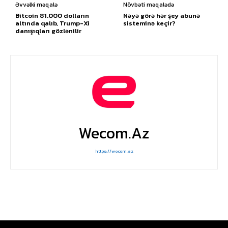
Əvvəlki məqalə
Növbəti məqalədə
Bitcoin 81.000 dolların
Nəyə görə hər şey abunə
altında qalıb, Trump-Xi
sisteminə keçir?
danışıqları gözlənilir
Wecom.az
https://wecom.az