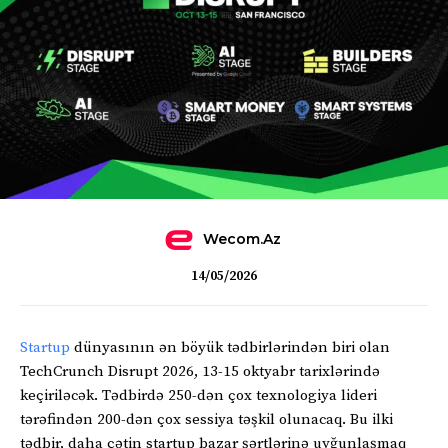
Wecom.az
14/05/2026
Startup
dünyasının ən böyük tədbirlərindən biri olan
TechCrunch Disrupt 2026, 13-15 oktyabr tarixlərində
keçiriləcək. Tədbirdə 250-dən çox texnologiya lideri
tərəfindən 200-dən çox sessiya təşkil olunacaq. Bu ilki
tədbir, daha çətin startup bazar şərtlərinə uyğunlaşmaq