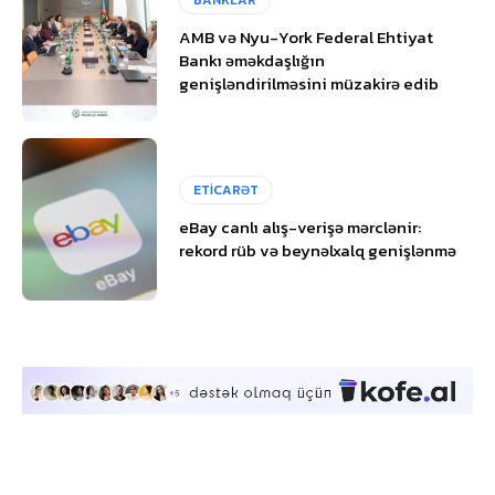
AMB və Nyu-York Federal Ehtiyat
Bankı əməkdaşlığın
genişləndirilməsini müzakirə edib
ETİCARƏT
eBay canlı alış-verişə mərclənir:
rekord rüb və beynəlxalq genişlənmə