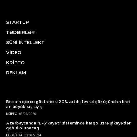
STARTUP
TƏDBİRLƏR
SÜNİ İNTELLEKT
VİDEO
KRİPTO
REKLAM
Bitcoin qorxu göstəricisi 20% artdı: fevral çöküşündən bəri
ən böyük sıçrayış
KRİPTO
03/06/2026
Azərbaycanda “E-Şikayət” sistemində karqo üzrə şikayətlər
qəbul olunacaq
LOGİSTİKA
30/04/2024