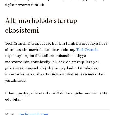
üçün nəzərdə tutulub.
Altı mərhələdə startup
ekosistemi
TechCrunch Disrupt 2026, hər biri fərqli bir mövzuya həsr
olunmuş altı mərhələdən ibarət olacaq.
TechCrunch
təşkilatçıları, bu ilki tədbirin xüsusilə maliyyə
mənzərəsinin çətinləşdiyi bir dövrdə startup-lara yol
göstərmək məqsədi daşıdığını qeyd edir. İştirakçılar,
investorlar və sahibkarlar üçün unikal şəbəkə imkanları
yaradılacaq.
Erkən qeydiyyatda olanlar 410 dollara qədər endirim əldə
edə bilər.
Mənbə:
techcrunch.com