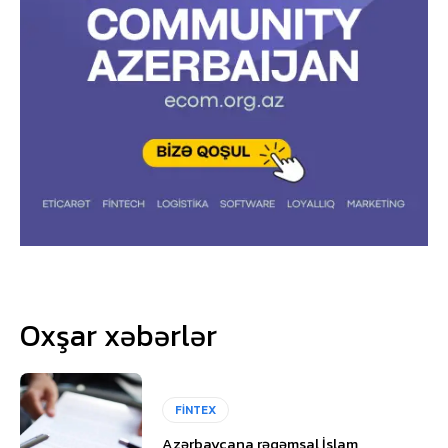
Oxşar xəbərlər
FİNTEX
Azərbaycana rəqəmsal İslam