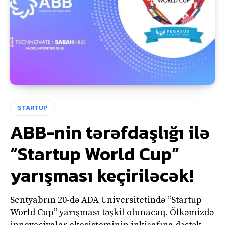
STARTUP
ABB-nin tərəfdaşlığı ilə
“Startup World Cup”
yarışması keçiriləcək!
Sentyabrın 20-də ADA Universitetində “Startup
World Cup” yarışması təşkil olunacaq. Ölkəmizdə