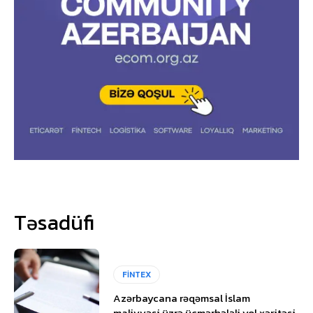
Təsadüfi
FİNTEX
Azərbaycana rəqəmsal İslam
maliyyəsi üzrə üçmərhələli yol xəritəsi