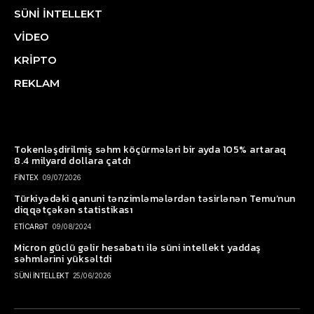
SÜNİ İNTELLEKT
VİDEO
KRİPTO
REKLAM
Tokenləşdirilmiş səhm köçürmələri bir ayda 105% artaraq
8.4 milyard dollara çatdı
FİNTEX
09/07/2026
Türkiyədəki qanuni tənzimləmələrdən təsirlənən Temu’nun
diqqətçəkən statistikası
ETİCARƏT
09/08/2024
Micron güclü gəlir hesabatı ilə süni intellekt yaddaş
səhmlərini yüksəltdi
SÜNİ İNTELLEKT
25/06/2026