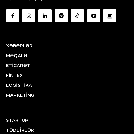
XƏBƏRLƏR
MƏQALƏ
ETİCARƏT
FİNTEX
LOGİSTİKA
MARKETİNG
STARTUP
TƏDBİRLƏR