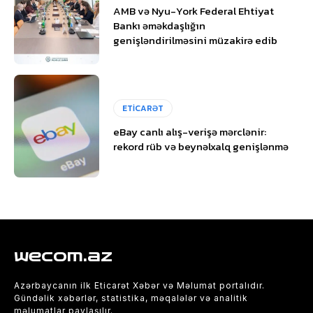
AMB və Nyu-York Federal Ehtiyat
Bankı əməkdaşlığın
genişləndirilməsini müzakirə edib
ETİCARƏT
eBay canlı alış-verişə mərclənir:
rekord rüb və beynəlxalq genişlənmə
wecom.az
Azərbaycanın ilk Eticarət Xəbər və Məlumat portalıdır.
Gündəlik xəbərlər, statistika, məqalələr və analitik
məlumatlar paylaşılır.