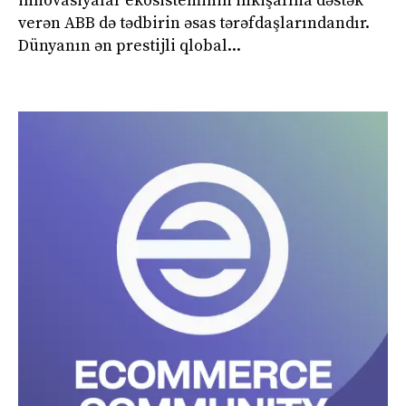
innovasiyalar ekosisteminin inkişafına dəstək
verən ABB də tədbirin əsas tərəfdaşlarındandır.
Dünyanın ən prestijli qlobal...