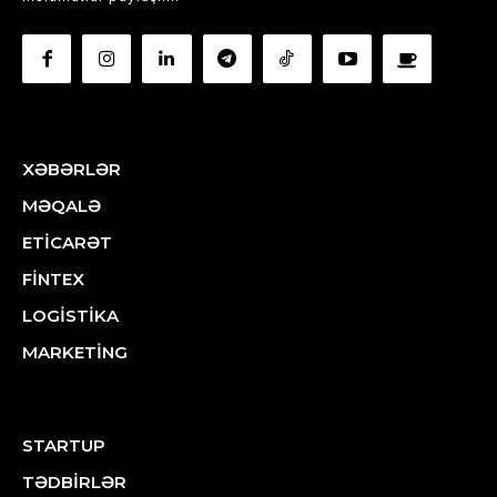
XƏBƏRLƏR
MƏQALƏ
ETİCARƏT
FİNTEX
LOGİSTİKA
MARKETİNG
STARTUP
TƏDBİRLƏR