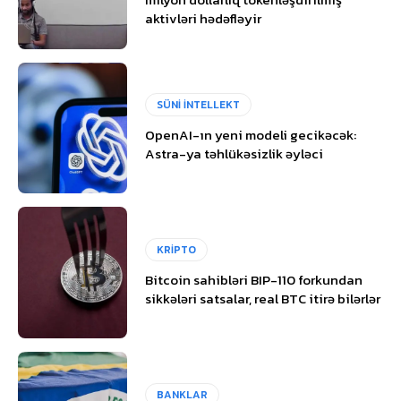
aktivləri hədəfləyir
SÜNİ İNTELLEKT
OpenAI-ın yeni modeli gecikəcək:
Astra-ya təhlükəsizlik əyləci
KRİPTO
Bitcoin sahibləri BIP-110 forkundan
sikkələri satsalar, real BTC itirə bilərlər
BANKLAR