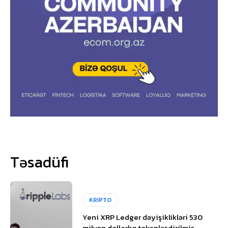
Təsadüfi
KRİPTO
Yeni XRP Ledger dəyişiklikləri 530
milyon dollarlıq tokenləşdirilmiş