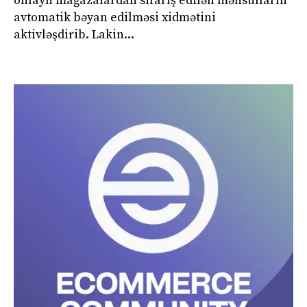
onlayn mağazalardan sifariş edilən məhsulların
avtomatik bəyan edilməsi xidmətini
aktivləşdirib. Lakin...