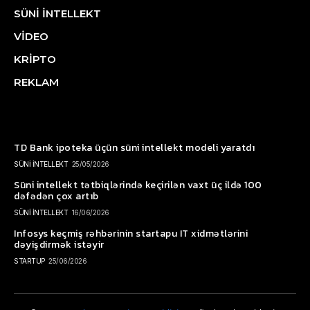
SÜNİ İNTELLEKT
VİDEO
KRİPTO
REKLAM
TD Bank ipoteka üçün süni intellekt modeli yaratdı
SÜNİ İNTELLEKT
25/05/2026
Süni intellekt tətbiqlərində keçirilən vaxt üç ildə 100
dəfədən çox artıb
SÜNİ İNTELLEKT
16/06/2026
Infosys keçmiş rəhbərinin startapu IT xidmətlərini
dəyişdirmək istəyir
STARTUP
25/06/2026