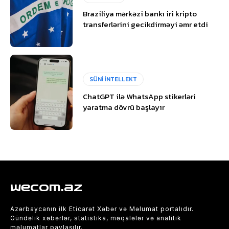
Braziliya mərkəzi bankı iri kripto
transferlərini gecikdirməyi əmr etdi
SÜNİ İNTELLEKT
ChatGPT ilə WhatsApp stikerləri
yaratma dövrü başlayır
wecom.az
Azərbaycanın ilk Eticarət Xəbər və Məlumat portalıdır.
Gündəlik xəbərlər, statistika, məqalələr və analitik
məlumatlar paylaşılır.