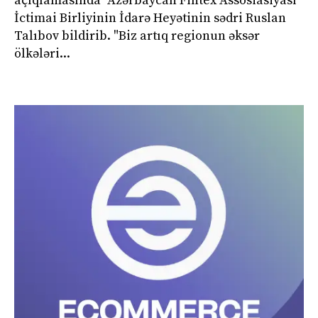
açıqlamasında "Azərbaycan Fintex Assosiasiyası"
İctimai Birliyinin İdarə Heyətinin sədri Ruslan
Talıbov bildirib. "Biz artıq regionun əksər
ölkələri...