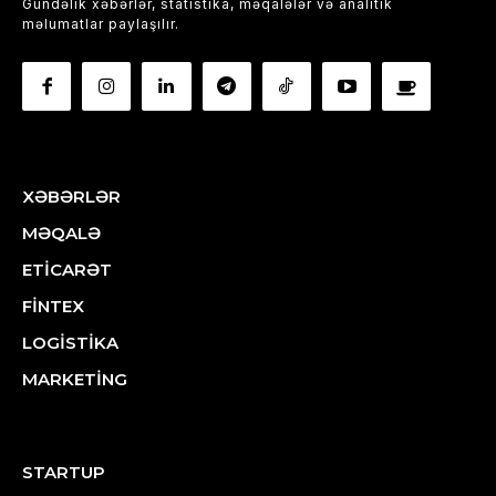
Gündəlik xəbərlər, statistika, məqalələr və analitik
məlumatlar paylaşılır.
XƏBƏRLƏR
MƏQALƏ
ETİCARƏT
FİNTEX
LOGİSTİKA
MARKETİNG
STARTUP