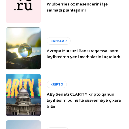
Wildberries öz mesencerini işə
salmağı planlaşdırır
BANKLAR
Avropa Mərkəzi Bankı rəqəmsal avro
layihəsinin yeni mərhələsini açıqladı
KRİPTO
ABŞ Senatı CLARITY kripto qanun
layihəsini bu həftə səsverməyə çıxara
bilər