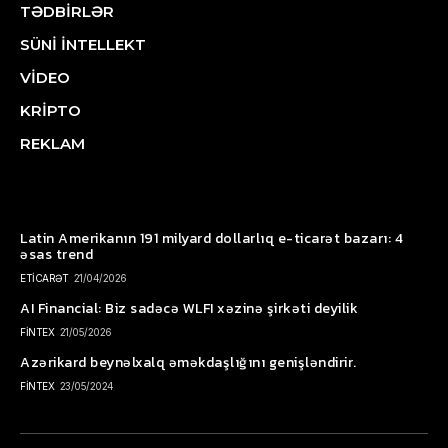
TƏDBİRLƏR
SÜNİ İNTELLEKT
VİDEO
KRİPTO
REKLAM
Latin Amerikanın 191 milyard dollarlıq e-ticarət bazarı: 4
əsas trend
ETİCARƏT
21/04/2026
AI Financial: Biz sadəcə WLFI xəzinə şirkəti deyilik
FİNTEX
21/05/2026
Azərikard beynəlxalq əməkdaşlığını genişləndirir.
FİNTEX
23/05/2024