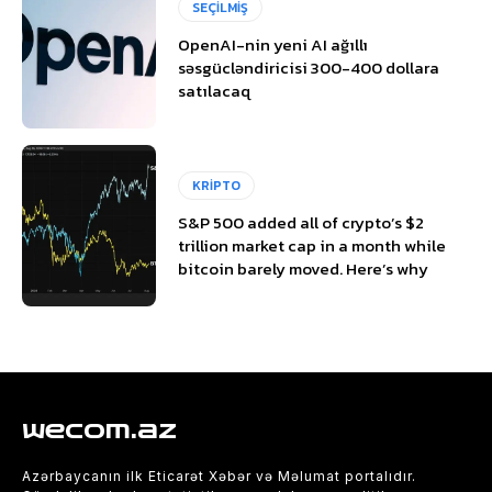
SEÇİLMİŞ
OpenAI-nin yeni AI ağıllı
səsgücləndiricisi 300-400 dollara
satılacaq
KRİPTO
S&P 500 added all of crypto’s $2
trillion market cap in a month while
bitcoin barely moved. Here’s why
wecom.az
Azərbaycanın ilk Eticarət Xəbər və Məlumat portalıdır.