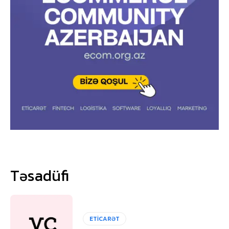
Təsadüfi
ETİCARƏT