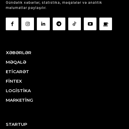
Gündəlik xəbərlər, statistika, məqalələr və analitik
məlumatlar paylaşılır.
XƏBƏRLƏR
MƏQALƏ
ETİCARƏT
FİNTEX
LOGİSTİKA
MARKETİNG
STARTUP