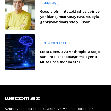
SEÇİLMİŞ
Google süni intellekt rəhbərliyində
yenidənqurma: Koray Kavukcuoglu
genişləndirilmiş rola yüksəldi
SÜNİ İNTELLEKT
Meta OpenAI və Anthropic-ə rəqib
süni intellekt kodlaşdırma agenti
Muse Code təqdim etdi
wecom.az
Azərbaycanın ilk Eticarət Xəbər və Məlumat portalıdır.