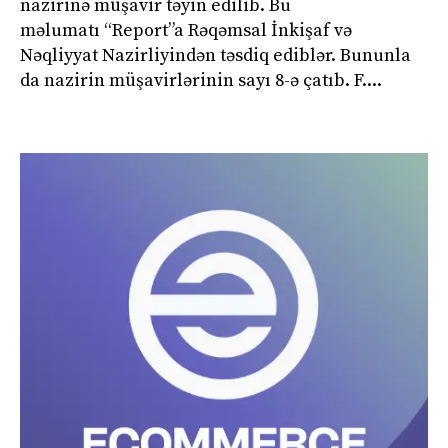
nazirinə müşavir təyin edilib. Bu
məlumatı “Report”a Rəqəmsal İnkişaf və
Nəqliyyat Nazirliyindən təsdiq ediblər. Bununla
da nazirin müşavirlərinin sayı 8-ə çatıb. F....