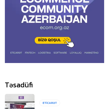
Təsadüfi
ETİCARƏT