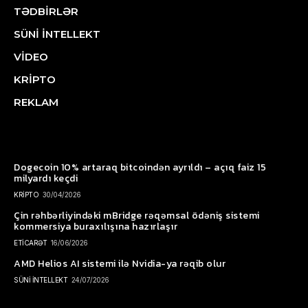
TƏDBİRLƏR
SÜNİ İNTELLEKT
VİDEO
KRİPTO
REKLAM
Dogecoin 10% artaraq bitcoindən ayrıldı – açıq faiz 15
milyardı keçdi
KRİPTO
30/04/2026
Çin rəhbərliyindəki mBridge rəqəmsal ödəniş sistemi
kommersiya buraxılışına hazırlaşır
ETİCARƏT
16/06/2026
AMD Helios AI sistemi ilə Nvidia-ya rəqib olur
SÜNİ İNTELLEKT
24/07/2026