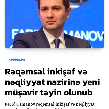
XƏBƏRLƏR
Rəqəmsal inkişaf və
nəqliyyat nazirinə yeni
müşavir təyin olunub
Fərid Osmanov rəqəmsal inkişaf və nəqliyyat