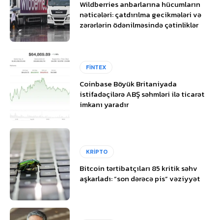
Wildberries anbarlarına hücumların
nəticələri: çatdırılma gecikmələri və
zərərlərin ödənilməsində çətinliklər
FİNTEX
Coinbase Böyük Britaniyada
istifadəçilərə ABŞ səhmləri ilə ticarət
imkanı yaradır
KRİPTO
Bitcoin tərtibatçıları 85 kritik səhv
aşkarladı: “son dərəcə pis” vəziyyət