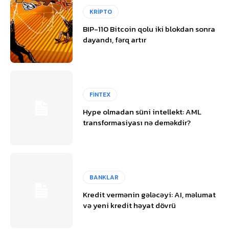
KRİPTO
BIP-110 Bitcoin qolu iki blokdan sonra
dayandı, fərq artır
FİNTEX
Hype olmadan süni intellekt: AML
transformasiyası nə deməkdir?
BANKLAR
Kredit vermənin gələcəyi: AI, məlumat
və yeni kredit həyat dövrü