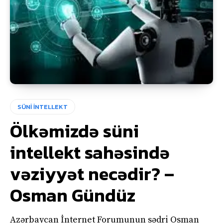
SÜNİ İNTELLEKT
Ölkəmizdə süni
intellekt sahəsində
vəziyyət necədir? –
Osman Gündüz
Azərbaycan İnternet Forumunun sədri Osman