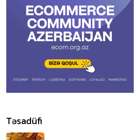
Təsadüfi