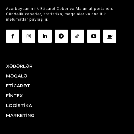
Azərbaycanın ilk Eticarət Xəbər və Məlumat portalıdır.
Gündəlik xəbərlər, statistika, məqalələr və analitik
məlumatlar paylaşılır.
XƏBƏRLƏR
MƏQALƏ
ETİCARƏT
FİNTEX
LOGİSTİKA
MARKETİNG