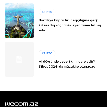
KRİPTO
Braziliya kripto fırıldaqçılığına qarşı
24 saatlıq köçürmə dayandırma tətbiq
edir
KRİPTO
AI dövründə dəyəri kim idarə edir?
Sibos 2024-də müzakirə olunacaq
wecom.az