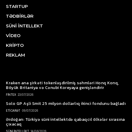
STARTUP
TƏDBİRLƏR
SÜNİ İNTELLEKT
VİDEO
KRİPTO
REKLAM
Kraken ana şirkəti tokenləşdirilmiş səhmləri Honq Konq,
Böyük Britaniya və Cənubi Koreyaya genişləndirir
FİNTEX
23/07/2026
Solo GP Aşli Smit 25 milyon dollarlıq ikinci fondunu bağladı
ETİCARƏT
09/07/2026
Ərdoğan: Türkiyə süni intellektdə qabaqcıl ölkələr sırasına
çıxacaq
SÜNİ İNTELLEKT
14/06/2026