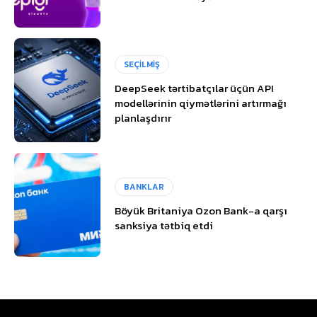
SEÇİLMİŞ
DeepSeek tərtibatçılar üçün API
modellərinin qiymətlərini artırmağı
planlaşdırır
BANKLAR
Böyük Britaniya Ozon Bank-a qarşı
sanksiya tətbiq etdi