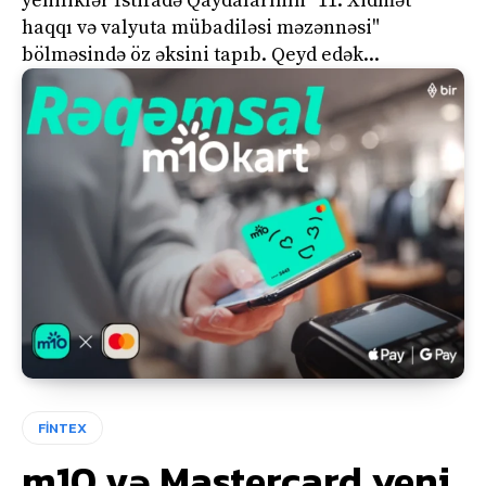
yeniliklər İstifadə Qaydalarının "11. Xidmət
haqqı və valyuta mübadiləsi məzənnəsi"
bölməsində öz əksini tapıb. Qeyd edək...
FİNTEX
m10 və Mastercard yeni