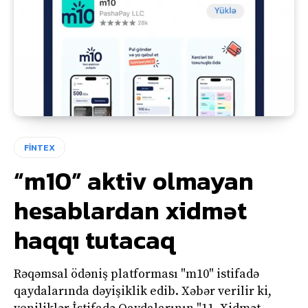
FİNTEX
“m10” aktiv olmayan
hesablardan xidmət
haqqı tutacaq
Rəqəmsal ödəniş platforması "m10" istifadə
qaydalarında dəyişiklik edib. Xəbər verilir ki,