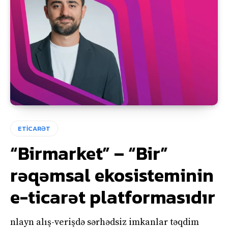
ETİCARƏT
“Birmarket” – “Bir”
rəqəmsal ekosisteminin
e-ticarət platformasıdır
nlayn alış-verişdə sərhədsiz imkanlar təqdim