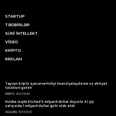
STARTUP
TƏDBİRLƏR
SÜNİ İNTELLEKT
VİDEO
KRİPTO
REKLAM
Tayvan kripto qanunvericiliyi lisenziyalaşdırma və ehtiyat
tələbləri gətirir
KRİPTO
01/07/2026
Nvidia rəqibi Etched 5 milyard dollar dəyərlə AI çip
satışında 1 milyard dollar gəlir əldə etdi
SEÇİLMİŞ
01/07/2026