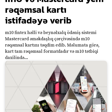
rəqəmsal kartı
istifadəyə verib
m10 fintex həlli və beynəlxalq ödəniş sistemi
Mastercard əməkdaşlıq çərçivəsində m10
rəqəmsal kartını təqdim edib. Məlumata görə,
kart tam rəqəmsal formatdadır və m10 tətbiqi
daxilində...