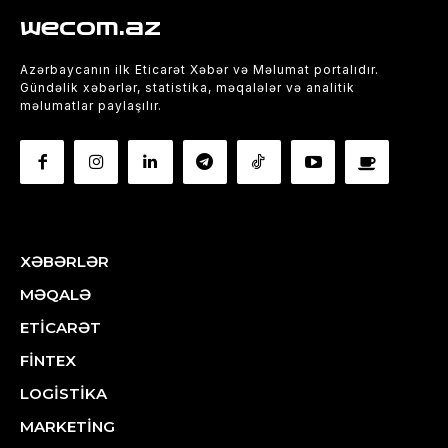
wecom.az
Azərbaycanın ilk Eticarət Xəbər və Məlumat portalıdır.
Gündəlik xəbərlər, statistika, məqalələr və analitik
məlumatlar paylaşılır.
XƏBƏRLƏR
MƏQALƏ
ETİCARƏT
FİNTEX
LOGİSTİKA
MARKETİNG