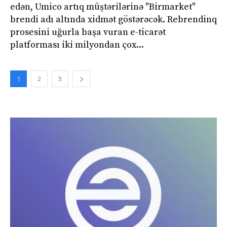
edən, Umico artıq müştərilərinə "Birmarket"
brendi adı altında xidmət göstərəcək. Rebrendinq
prosesini uğurla başa vuran e-ticarət
platforması iki milyondan çox...
1
2
3