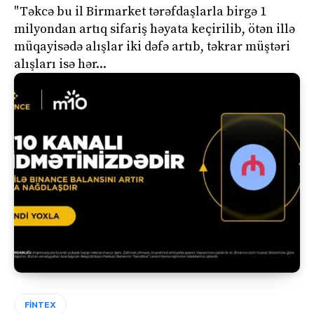
"Təkcə bu il Birmarket tərəfdaşlarla birgə 1
milyondan artıq sifariş həyata keçirilib, ötən illə
müqayisədə alışlar iki dəfə artıb, təkrar müştəri
alışları isə hər...
FİNTEX