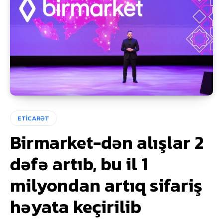
ETİCARƏT
Birmarket-dən alışlar 2
dəfə artıb, bu il 1
milyondan artıq sifariş
həyata keçirilib