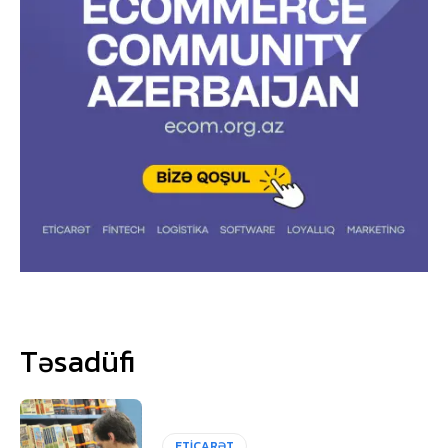
Təsadüfi
ETİCARƏT