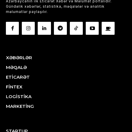
Azərbaycanın ilk Eticarət Xəbər və Məlumat portalıdır.
Gündəlik xəbərlər, statistika, məqalələr və analitik
məlumatlar paylaşılır.
XƏBƏRLƏR
MƏQALƏ
ETİCARƏT
FİNTEX
LOGİSTİKA
MARKETİNG
STARTUP