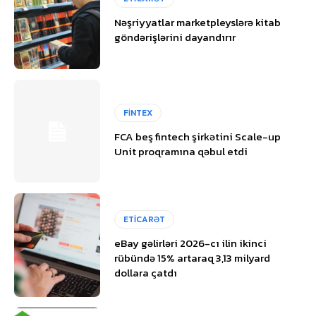
Nəşriyyatlar marketpleyslərə kitab
göndərişlərini dayandırır
FİNTEX
FCA beş fintech şirkətini Scale-up
Unit proqramına qəbul etdi
ETİCARƏT
eBay gəlirləri 2026-cı ilin ikinci
rübündə 15% artaraq 3,13 milyard
dollara çatdı