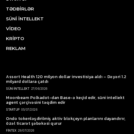
TƏDBİRLƏR
SÜNİ İNTELLEKT
VİDEO
KRİPTO
REKLAM
Assort Health 120 milyon dollar investisiya aldı – Dəyəri 1.2
milyard dollara çatdı
SÜNİ İNTELLEKT
27/06/2026
Moonbeam Polkadot-dan Base-ə keçid edir, süni intellekt
agent çərçivəsini təqdim edir
STARTUP
05/07/2026
Ondo tokenləşdirilmiş aktiv blokçeyn planlarını dayandırır,
özəl ticarət şəbəkəsi qurur
FİNTEX
29/07/2026