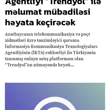
Agentliyi “Trendyol” ilə
məlumat mübadiləsi
həyata keçirəcək
Azərbaycanın telekommunikasiya və poçt
xidmətləri üzrə tənzimləyici qurumu
İnformasiya Kommunikasiya Texnologiyaları
Agentliyinin (İKTA) rəhbərliyi ilə Türkiyənin
tanınmış onlayn satış platforması olan
“Trendyol”un nümayəndə heyəti...