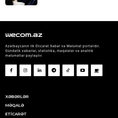
wecom.az
Azərbaycanın ilk Eticarət Xəbər və Məlumat portalıdır.
Gündəlik xəbərlər, statistika, məqalələr və analitik
məlumatlar paylaşılır.
XƏBƏRLƏR
MƏQALƏ
ETİCARƏT