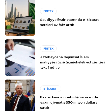
FİNTEX
Səudiyyə Ərəbistanında e-ticarət
xərcləri 42 faiz artıb
FİNTEX
Azərbaycana rəqəmsal İslam
maliyyəsi üzrə üçmərhələli yol xəritəsi
təklif edilib
ETİCARƏT
Bezos Amazon səhmlərini rekorda
yaxın qiymətlə 350 milyon dollara
satıb