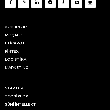
XƏBƏRLƏR
MƏQALƏ
ETİCARƏT
FİNTEX
LOGİSTİKA
MARKETİNG
STARTUP
TƏDBİRLƏR
SÜNİ İNTELLEKT