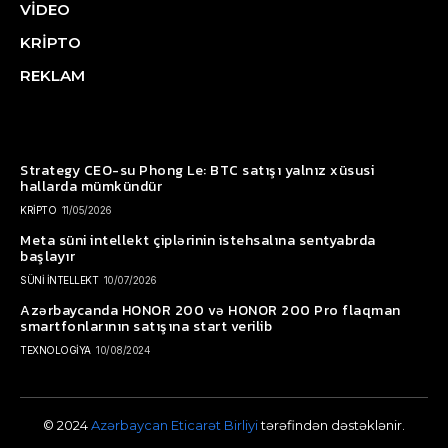
VİDEO
KRİPTO
REKLAM
Strategy CEO-su Phong Le: BTC satışı yalnız xüsusi
hallarda mümkündür
KRİPTO
11/05/2026
Meta süni intellekt çiplərinin istehsalına sentyabrda
başlayır
SÜNİ İNTELLEKT
10/07/2026
Azərbaycanda HONOR 200 və HONOR 200 Pro flaqman
smartfonlarının satışına start verilib
TEXNOLOGİYA
10/08/2024
© 2024
Azərbaycan Eticarət Birliyi
tərəfindən dəstəklənir.