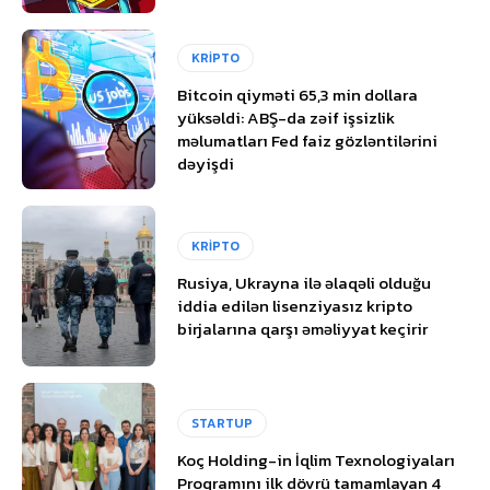
KRİPTO
Bitcoin qiyməti 65,3 min dollara
yüksəldi: ABŞ-da zəif işsizlik
məlumatları Fed faiz gözləntilərini
dəyişdi
KRİPTO
Rusiya, Ukrayna ilə əlaqəli olduğu
iddia edilən lisenziyasız kripto
birjalarına qarşı əməliyyat keçirir
STARTUP
Koç Holding-in İqlim Texnologiyaları
Proqramını ilk dövrü tamamlayan 4