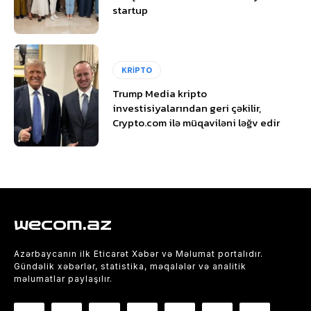
startup
KRİPTO
Trump Media kripto
investisiyalarından geri çəkilir,
Crypto.com ilə müqaviləni ləğv edir
wecom.az
Azərbaycanın ilk Eticarət Xəbər və Məlumat portalıdır.
Gündəlik xəbərlər, statistika, məqalələr və analitik
məlumatlar paylaşılır.