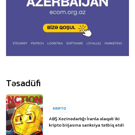
Təsadüfi
KRİPTO
ABŞ Xəzinədarlığı İranla əlaqəli iki
kripto birjasına sanksiya tətbiq etdi