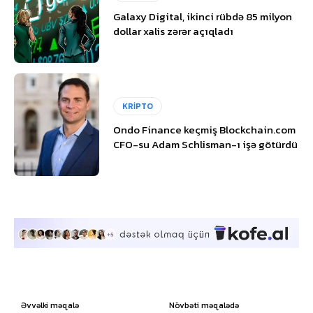
Galaxy Digital, ikinci rübdə 85 milyon
dollar xalis zərər açıqladı
KRİPTO
Ondo Finance keçmiş Blockchain.com
CFO-su Adam Schlisman-ı işə götürdü
Əvvəlki məqalə
Növbəti məqalədə