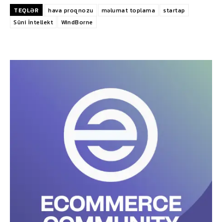
TEQLƏR
hava proqnozu
məlumat toplama
startap
Süni İntellekt
WindBorne