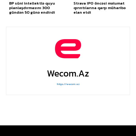
BP süni intellektlə quyu
Strava IPO öncəsi məlumat
planlaşdırmasını 300
qırıntılarına qarşı müharibə
gündən 50 günə endirdi
elan etdi
Wecom.az
https://wecom.az