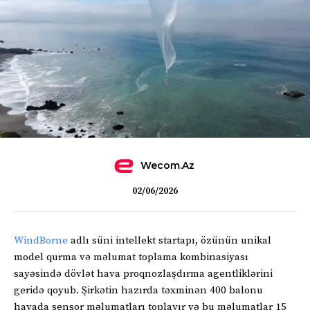
Wecom.az
02/06/2026
WindBorne
adlı süni intellekt startapı, özünün unikal
model qurma və məlumat toplama kombinasiyası
sayəsində dövlət hava proqnozlaşdırma agentliklərini
geridə qoyub. Şirkətin hazırda təxminən 400 balonu
havada sensor məlumatları toplayır və bu məlumatlar 15