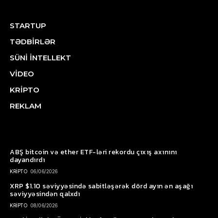
STARTUP
TƏDBİRLƏR
SÜNİ İNTELLEKT
VİDEO
KRİPTO
REKLAM
ABŞ bitcoin və ether ETF-ləri rekordu çıxış axınını
dayandırdı
KRİPTO
06/06/2026
XRP $1.10 səviyyəsində sabitləşərək dörd ayın ən aşağı
səviyyəsindən qalxdı
KRİPTO
08/06/2026