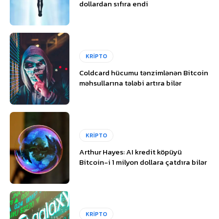
dollardan sıfıra endi
KRİPTO
Coldcard hücumu tənzimlənən Bitcoin
məhsullarına tələbi artıra bilər
KRİPTO
Arthur Hayes: AI kredit köpüyü
Bitcoin-i 1 milyon dollara çatdıra bilər
KRİPTO