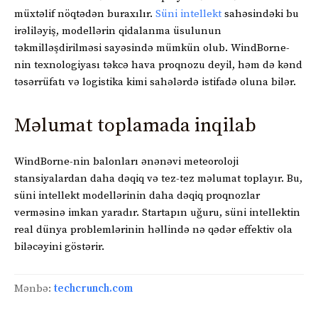
müxtəlif nöqtədən buraxılır.
Süni intellekt
sahəsindəki bu
irəliləyiş, modellərin qidalanma üsulunun
təkmilləşdirilməsi sayəsində mümkün olub. WindBorne-
nin texnologiyası təkcə hava proqnozu deyil, həm də kənd
təsərrüfatı və logistika kimi sahələrdə istifadə oluna bilər.
Məlumat toplamada inqilab
WindBorne-nin balonları ənənəvi meteoroloji
stansiyalardan daha dəqiq və tez-tez məlumat toplayır. Bu,
süni intellekt modellərinin daha dəqiq proqnozlar
verməsinə imkan yaradır. Startapın uğuru, süni intellektin
real dünya problemlərinin həllində nə qədər effektiv ola
biləcəyini göstərir.
Mənbə:
techcrunch.com