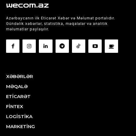
wecom.az
Azərbaycanın ilk Eticarət Xəbər və Məlumat portalıdır.
Gündəlik xəbərlər, statistika, məqalələr və analitik
məlumatlar paylaşılır.
XƏBƏRLƏR
MƏQALƏ
ETİCARƏT
FİNTEX
LOGİSTİKA
MARKETİNG