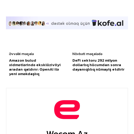
Əvvəlki məqalə
Növbəti məqalədə
Amazon bulud
DeFi sektoru 292 milyon
xidmətlərində eksklüzivliyi
dollarlıq hücumdan sonra
aradan qaldırır: OpenAI ilə
dayanıqlılıq nümayiş etdirir
yeni əməkdaşlıq
Wecom.az