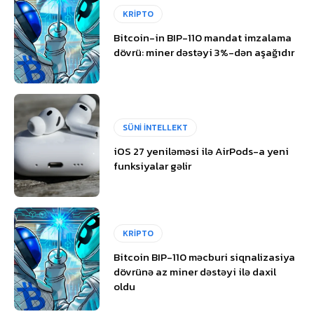
KRİPTO
Bitcoin-in BIP-110 mandat imzalama
dövrü: miner dəstəyi 3%-dən aşağıdır
SÜNİ İNTELLEKT
iOS 27 yeniləməsi ilə AirPods-a yeni
funksiyalar gəlir
KRİPTO
Bitcoin BIP-110 məcburi siqnalizasiya
dövrünə az miner dəstəyi ilə daxil
oldu