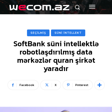
SEÇİLMİŞ
SÜNİ İNTELLEKT
SoftBank süni intellektlə
robotlaşdırılmış data
mərkəzlər quran şirkət
yaradır
Facebook
X
Pinterest