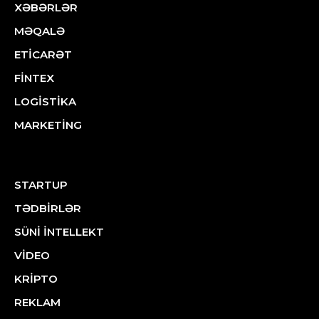
XƏBƏRLƏR
MƏQALƏ
ETİCARƏT
FİNTEX
LOGİSTİKA
MARKETİNG
STARTUP
TƏDBİRLƏR
SÜNİ İNTELLEKT
VİDEO
KRİPTO
REKLAM