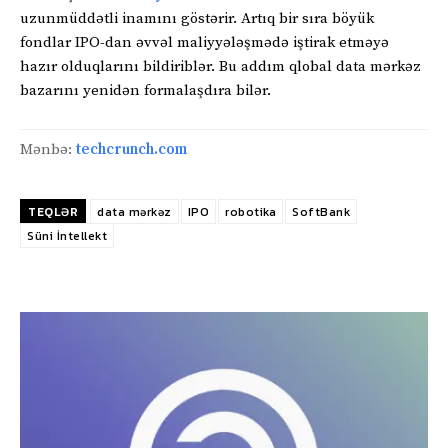
uzunmüddətli inamını göstərir. Artıq bir sıra böyük
fondlar IPO-dan əvvəl maliyyələşmədə iştirak etməyə
hazır olduqlarını bildiriblər. Bu addım qlobal data mərkəz
bazarını yenidən formalaşdıra bilər.
Mənbə:
techcrunch.com
TEQLƏR
data mərkəz
IPO
robotika
SoftBank
Süni İntellekt