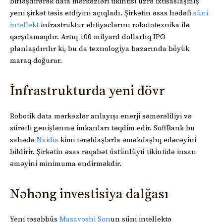
birləşdirərək data mərkəzləri tikintisi üzrə ixtisaslaşmış
yeni şirkət təsis etdiyini açıqladı. Şirkətin əsas hədəfi
süni
intellekt
infrastruktur ehtiyaclarını robototexnika ilə
qarşılamaqdır. Artıq 100 milyard dollarlıq IPO
planlaşdırılır ki, bu da texnologiya bazarında böyük
maraq doğurur.
İnfrastrukturda yeni dövr
Robotik data mərkəzlər anlayışı enerji səmərəliliyi və
sürətli genişlənmə imkanları təqdim edir. SoftBank bu
sahədə
Nvidia
kimi tərəfdaşlarla əməkdaşlıq edəcəyini
bildirir. Şirkətin əsas rəqabət üstünlüyü tikintidə insan
əməyini minimuma endirməkdir.
Nəhəng investisiya dalğası
Yeni təşəbbüs
Masayoshi Son
un süni intellektə