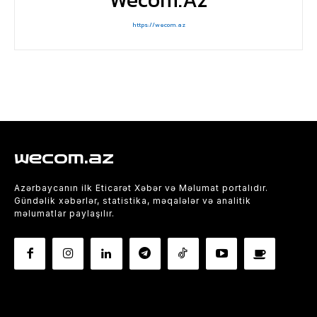
https://wecom.az
wecom.az
Azərbaycanın ilk Eticarət Xəbər və Məlumat portalıdır.
Gündəlik xəbərlər, statistika, məqalələr və analitik
məlumatlar paylaşılır.