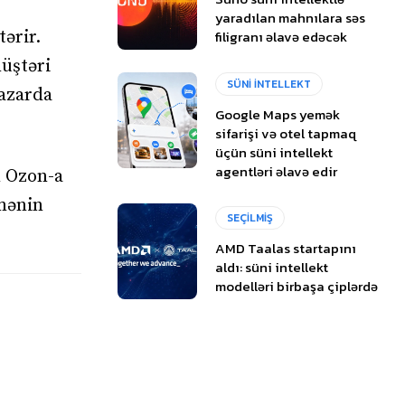
yaradılan mahnılara səs
tərir.
filigranı əlavə edəcək
müştəri
SÜNİ İNTELLEKT
bazarda
Google Maps yemək
sifarişi və otel tapmaq
üçün süni intellekt
agentləri əlavə edir
n Ozon-a
şmənin
SEÇİLMİŞ
AMD Taalas startapını
aldı: süni intellekt
modelləri birbaşa çiplərdə