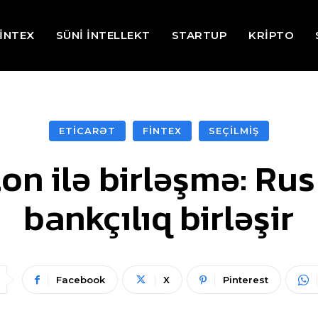
İNTEX
SÜNİ İNTELLEKT
STARTUP
KRİPTO
ETİCARƏT
FİNTEX
SEÇİLMİŞ
n ilə birləşmə: Rus 
bankçılıq birləşir
Facebook
X
Pinterest