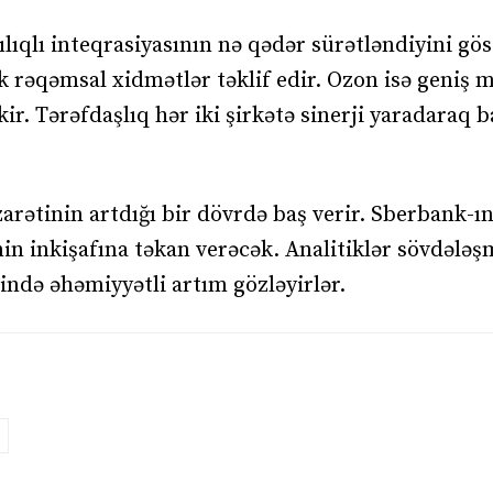
lıqlı inteqrasiyasının nə qədər sürətləndiyini gös
 rəqəmsal xidmətlər təklif edir. Ozon isə geniş 
kir. Tərəfdaşlıq hər iki şirkətə sinerji yaradaraq 
arətinin artdığı bir dövrdə baş verir. Sberbank-ı
in inkişafına təkan verəcək. Analitiklər sövdələ
ndə əhəmiyyətli artım gözləyirlər.