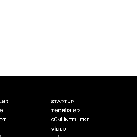
LƏR
STARTUP
Ə
TƏDBİRLƏR
ƏT
SÜNİ İNTELLEKT
VİDEO