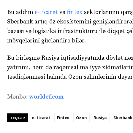
Bu addım
e-ticarət
və
fintex
sektorlarının qarşı
Sberbank artıq öz ekosistemini genişləndirərək
bazası və logistika infrastrukturu ilə diqqət çə
mövqelərini gücləndirə bilər.
Bu birləşmə Rusiya iqtisadiyyatında dövlət nəz
yatırımı, həm də rəqəmsal maliyyə xidmətlərin
təsdiqlənməsi halında Ozon səhmlərinin dəyəri
Mənbə:
worldef.com
e-ticarət
Fintex
Ozon
Rusiya
Sberbank
TEQLƏR