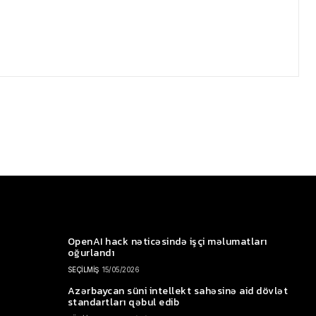
OpenAI hack nəticəsində işçi məlumatları
oğurlandı
SEÇİLMİŞ
15/05/2026
Azərbaycan süni intellekt sahəsinə aid dövlət
standartları qəbul edib