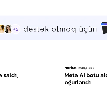
Növbəti məqalədə
ə saldı,
Meta AI botu al
oğurlandı