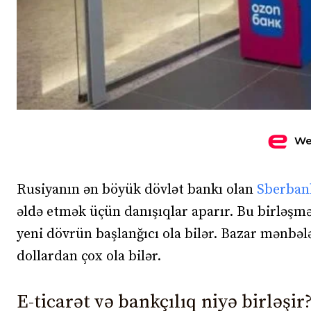
We
Rusiyanın ən böyük dövlət bankı olan
Sberban
əldə etmək üçün danışıqlar aparır. Bu birləşmə
yeni dövrün başlanğıcı ola bilər. Bazar mənbə
dollardan çox ola bilər.
E-ticarət və bankçılıq niyə birləşir