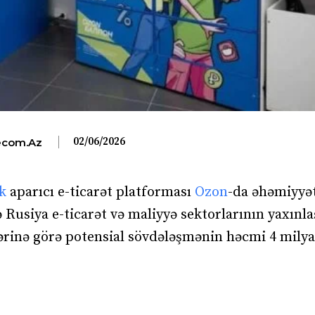
02/06/2026
com.az
k
aparıcı e-ticarət platforması
Ozon
-da əhəmiyyət
 Rusiya e-ticarət və maliyyə sektorlarının yaxın
lərinə görə potensial sövdələşmənin həcmi 4 mily
?