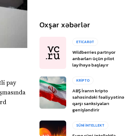
Oxşar xəbərlər
ETİCARƏT
Wildberries partnyor
anbarları üçün pilot
layihəyə başlayır
KRİPTO
li pay
ABŞ İranın kripto
laşmasında
sahəsindəki fəaliyyətinə
ard
qarşı sanksiyaları
genişləndirir
SÜNİ İNTELLEKT
Suno süni intellektlə