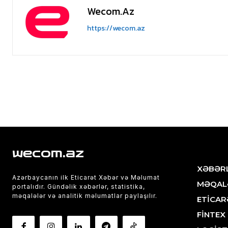
Wecom.az
https://wecom.az
wecom.az
XƏBƏR
Azərbaycanın ilk Eticarət Xəbər və Məlumat
MƏQAL
portalıdır. Gündəlik xəbərlər, statistika,
məqalələr və analitik məlumatlar paylaşılır.
ETİCAR
FİNTEX