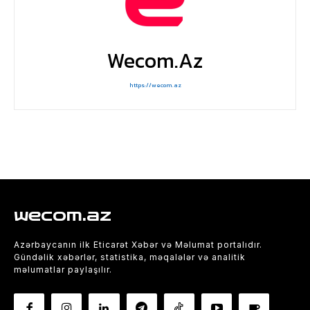
Wecom.az
https://wecom.az
wecom.az
Azərbaycanın ilk Eticarət Xəbər və Məlumat portalıdır.
Gündəlik xəbərlər, statistika, məqalələr və analitik
məlumatlar paylaşılır.