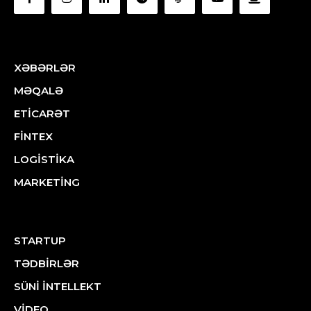
XƏBƏRLƏR
MƏQALƏ
ETİCARƏT
FİNTEX
LOGİSTİKA
MARKETİNG
STARTUP
TƏDBİRLƏR
SÜNİ İNTELLEKT
VİDEO