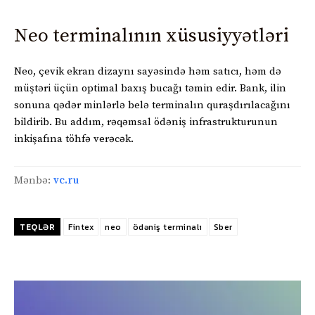
Neo terminalının xüsusiyyətləri
Neo, çevik ekran dizaynı sayəsində həm satıcı, həm də
müştəri üçün optimal baxış bucağı təmin edir. Bank, ilin
sonuna qədər minlərlə belə terminalın quraşdırılacağını
bildirib. Bu addım, rəqəmsal ödəniş infrastrukturunun
inkişafına töhfə verəcək.
Mənbə:
vc.ru
TEQLƏR
Fintex
neo
ödəniş terminalı
Sber