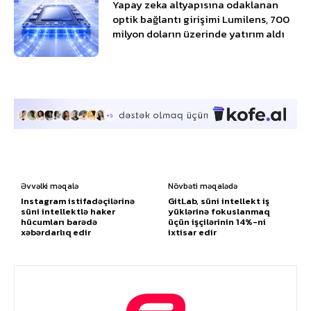
Yapay zeka altyapısına odaklanan
optik bağlantı girişimi Lumilens, 700
milyon doların üzerinde yatırım aldı
Əvvəlki məqalə
Növbəti məqalədə
Instagram istifadəçilərinə
GitLab, süni intellekt iş
süni intellektlə haker
yüklərinə fokuslanmaq
hücumları barədə
üçün işçilərinin 14%-ni
xəbərdarlıq edir
ixtisar edir