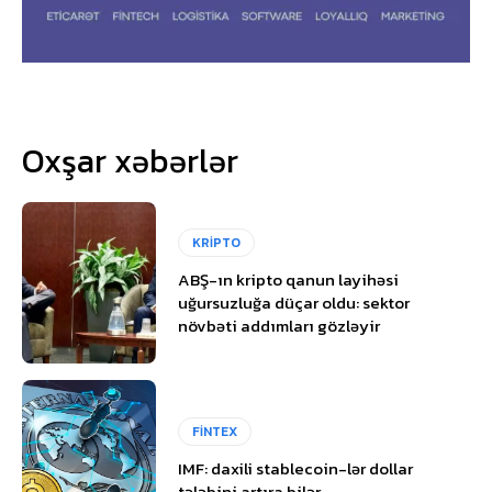
Oxşar xəbərlər
KRİPTO
ABŞ-ın kripto qanun layihəsi
uğursuzluğa düçar oldu: sektor
növbəti addımları gözləyir
FİNTEX
IMF: daxili stablecoin-lər dollar
tələbini artıra bilər