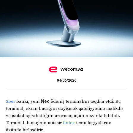
Wecom.az
04/06/2026
Sber
bankı, yeni
Neo
ödəniş terminalını təqdim etdi. Bu
terminal, ekran bucağını dəyişmək qabiliyyətinə malikdir
və istifadəçi rahatlığını artırmaq üçün nəzərdə tutulub.
Terminal, həmçinin müasir
fintex
texnologiyalarını
özündə birləşdirir.