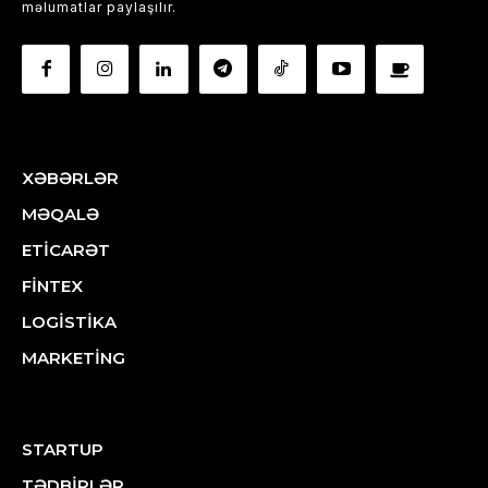
məlumatlar paylaşılır.
XƏBƏRLƏR
MƏQALƏ
ETİCARƏT
FİNTEX
LOGİSTİKA
MARKETİNG
STARTUP
TƏDBİRLƏR