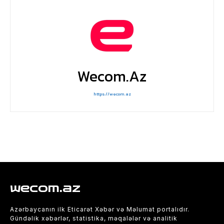
Wecom.az
https://wecom.az
wecom.az
Azərbaycanın ilk Eticarət Xəbər və Məlumat portalıdır.
Gündəlik xəbərlər, statistika, məqalələr və analitik