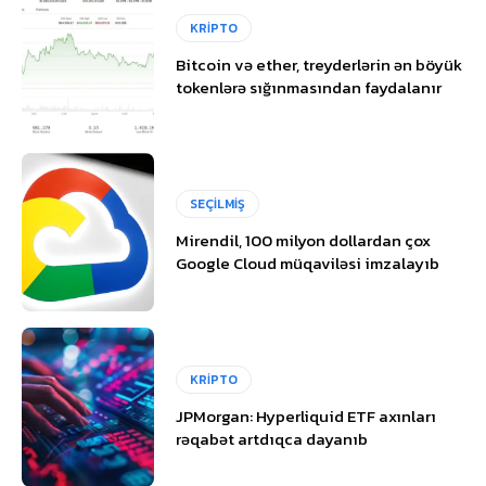
KRİPTO
Bitcoin və ether, treyderlərin ən böyük
tokenlərə sığınmasından faydalanır
SEÇİLMİŞ
Mirendil, 100 milyon dollardan çox
Google Cloud müqaviləsi imzalayıb
KRİPTO
JPMorgan: Hyperliquid ETF axınları
rəqabət artdıqca dayanıb