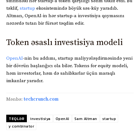
sinfindəki hər startup-a token qarşılığı səhm təklif etdi. Bu
təklif,
startup
ekosistemində böyük səs-küy yaradıb.
Altman, OpenAI-in hər startup-a investisiya qoymasını
nəzərdə tutan bir fürsət təqdim edir.
Token əsaslı investisiya modeli
OpenAI
-nin bu addımı, startup maliyyələşdirməsində yeni
bir dövrün başlanğıcı ola bilər. Tokens for equity modeli,
həm investorlar, həm də sahibkarlar üçün maraqlı
imkanlar yaradır.
Mənbə:
techcrunch.com
TEQLƏR
investisiya
OpenAI
Sam Altman
startup
y combinator