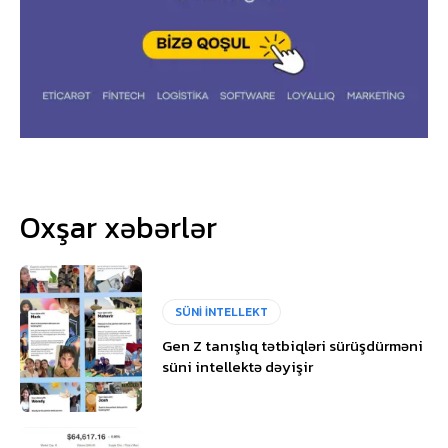
Oxşar xəbərlər
SÜNİ İNTELLEKT
Gen Z tanışlıq tətbiqləri sürüşdürməni
süni intellektə dəyişir