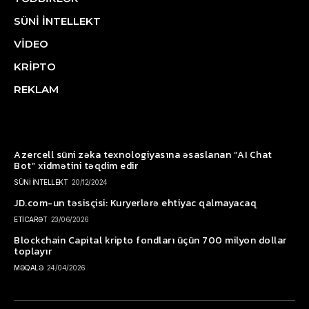
SÜNİ İNTELLEKT
VİDEO
KRİPTO
REKLAM
Azercell süni zəka texnologiyasına əsaslanan “AI Chat
Bot” xidmətini təqdim edir
SÜNİ İNTELLEKT
20/12/2024
JD.com-un təsisçisi: Kuryerlərə ehtiyac qalmayacaq
ETİCARƏT
23/06/2026
Blockchain Capital kripto fondları üçün 700 milyon dollar
toplayır
MƏQALƏ
24/04/2026