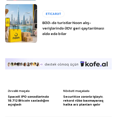
ETİCARƏT
BƏƏ-də turistlər Noon alış-
verişlərində ƏDV geri qaytarılması
əldə edə bilər
Əvvəlki məqalə
Növbəti məqalədə
SpaceX IPO sənədlərində
Securitize zərərlə işləyir,
18.712 Bitcoin saxladığını
rekord rübə baxmayaraq
açıqladı
halka arz planları qalır