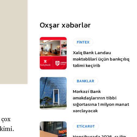
Oxşar xəbərlər
FİNTEX
Xalq Bank Landau
məktəbliləri üçün bankçılıq
təlimi keçirib
BANKLAR
Mərkəzi Bank
əməkdaşlarının tibbi
sığortasına 1 milyon manat
xərcləyəcək
 çox
ETİCARƏT
 kimi.
Hepsiburada 2026-cı ilin