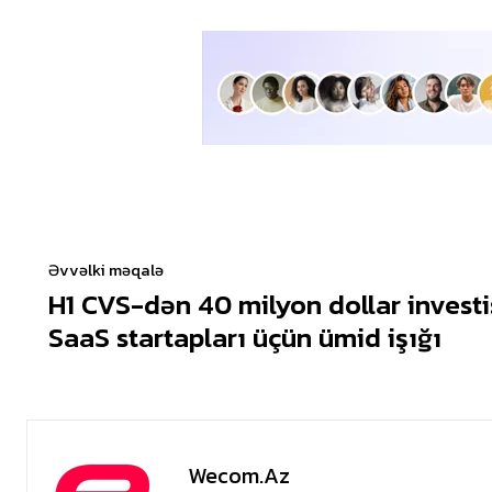
Əvvəlki məqalə
H1 CVS-dən 40 milyon dollar investis
SaaS startapları üçün ümid işığı
Wecom.az