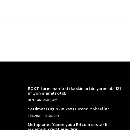
BOKT-ların mənfəəti kəskin artıb: yarımildə 121
milyon manatı ötüb
BANKLAR
29/07/2026
Satılması Üçün Ən Yaxşı Trend Məhsullar
ETİCARƏT
16/08/2024
Metaplanet Yaponiyada Bitcoin dəstəkli
rəqəmsal kredit araşdırır