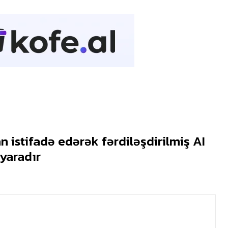
 istifadə edərək fərdiləşdirilmiş AI
yaradır