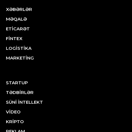
XƏBƏRLƏR
MƏQALƏ
ETİCARƏT
FİNTEX
LOGİSTİKA
MARKETİNG
STARTUP
TƏDBİRLƏR
SÜNİ İNTELLEKT
VİDEO
KRİPTO
REKLAM