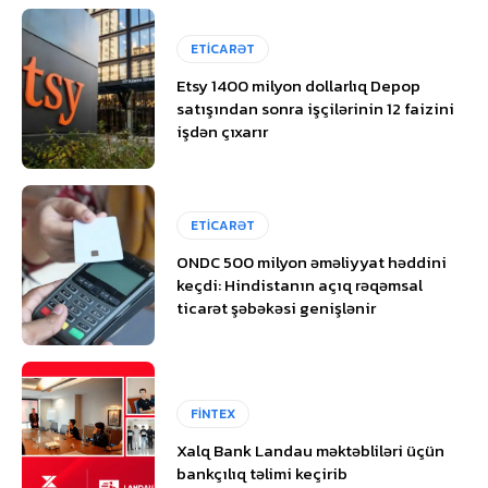
ETİCARƏT
Etsy 1400 milyon dollarlıq Depop
satışından sonra işçilərinin 12 faizini
işdən çıxarır
ETİCARƏT
ONDC 500 milyon əməliyyat həddini
keçdi: Hindistanın açıq rəqəmsal
ticarət şəbəkəsi genişlənir
FİNTEX
Xalq Bank Landau məktəbliləri üçün
bankçılıq təlimi keçirib