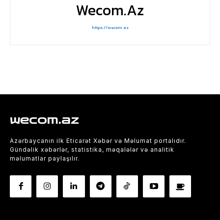
Wecom.az
https://wecom.az
wecom.az
Azərbaycanın ilk Eticarət Xəbər və Məlumat portalıdır.
Gündəlik xəbərlər, statistika, məqalələr və analitik
məlumatlar paylaşılır.