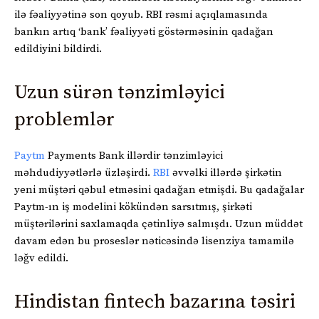
ilə fəaliyyətinə son qoyub. RBI rəsmi açıqlamasında
bankın artıq ‘bank’ fəaliyyəti göstərməsinin qadağan
edildiyini bildirdi.
Uzun sürən tənzimləyici
problemlər
Paytm
Payments Bank illərdir tənzimləyici
məhdudiyyətlərlə üzləşirdi.
RBI
əvvəlki illərdə şirkətin
yeni müştəri qəbul etməsini qadağan etmişdi. Bu qadağalar
Paytm-ın iş modelini kökündən sarsıtmış, şirkəti
müştərilərini saxlamaqda çətinliyə salmışdı. Uzun müddət
davam edən bu proseslər nəticəsində lisenziya tamamilə
ləğv edildi.
Hindistan fintech bazarına təsiri