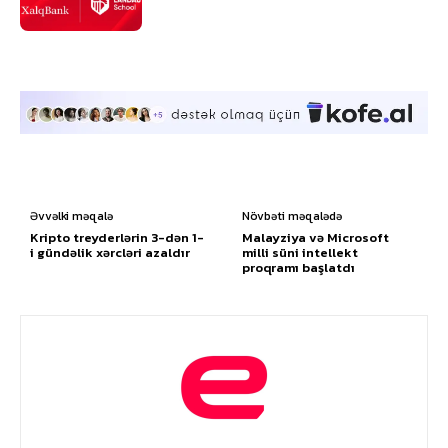
Əvvəlki məqalə
Növbəti məqalədə
Kripto treyderlərin 3-dən 1-
Malayziya və Microsoft
i gündəlik xərcləri azaldır
milli süni intellekt
proqramı başlatdı