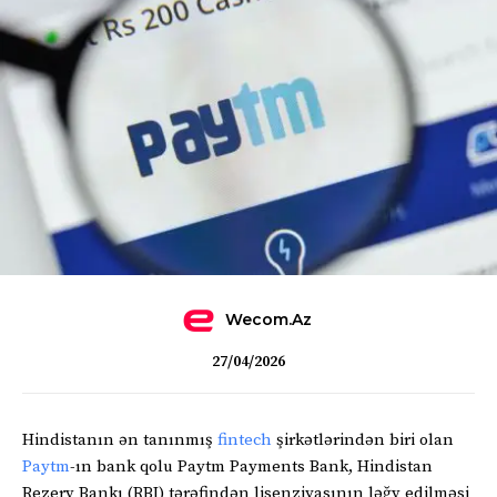
Wecom.az
27/04/2026
Hindistanın ən tanınmış
fintech
şirkətlərindən biri olan
Paytm
-ın bank qolu Paytm Payments Bank, Hindistan
Rezerv Bankı (RBI) tərəfindən lisenziyasının ləğv edilməsi