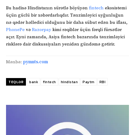
Bu hadisə Hindistanın sürətlə böyüyən
fintech
ekosistemi
üçün güclü bir xəbərdarlıqdır. Tənzimləyici uyğunluğun
nə qədər həlledici olduğunu bir daha sübut edən bu iflası,
PhonePe
və
Razorpay
kimi rəqiblər üçün fərqli fürsətlər
açır. Eyni zamanda, Asiya fintech bazarında tənzimləyici
risklərə dair diskussiyaları yenidən gündəmə gətirir.
Mənbə:
pymnts.com
TEQLƏR
bank
fintech
hindistan
Paytm
RBI