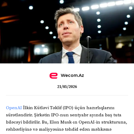
Wecom.az
21/05/2026
OpenAI
İlkin Kütləvi Təklif (IPO) üçün hazırlıqlarını
sürətləndirir. Şirkətin IPO-nun sentyabr ayında baş tuta
biləcəyi bildirilir. Bu, Elon Musk-ın OpenAI-in strukturuna,
rəhbərliyinə və maliyyəsinə təhdid edən məhkəmə