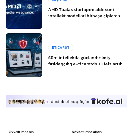
AMD Taalas startapını aldı: süni
intellekt modelləri birbaşa çiplərdə
ETİCARƏT
Süni intellektlə gücləndirilmiş
fırıldaqçılıq e-ticarətdə 33 faiz artıb
Əvvəlki məqalə
Növbəti məqalədə