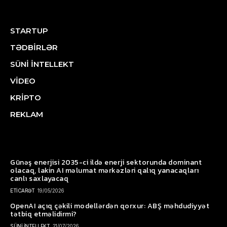
STARTUP
TƏDBİRLƏR
SÜNİ İNTELLEKT
VİDEO
KRİPTO
REKLAM
Günəş enerjisi 2035-ci ildə enerji sektorunda dominant
olacaq, lakin AI məlumat mərkəzləri qalıq yanacaqları
canlı saxlayacaq
ETİCARƏT
19/05/2026
OpenAI açıq çəkili modellərdən qorxur: ABŞ məhdudiyyət
tətbiq etməlidirmi?
SÜNİ İNTELLEKT
21/07/2026