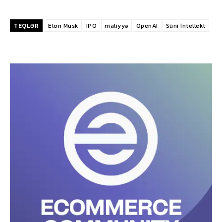
TEQLƏR
Elon Musk
IPO
maliyyə
OpenAI
Süni İntellekt