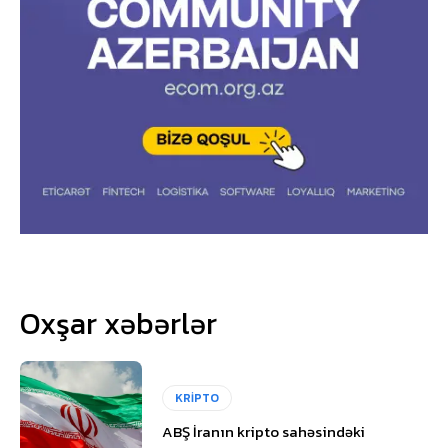
Oxşar xəbərlər
KRİPTO
ABŞ İranın kripto sahəsindəki