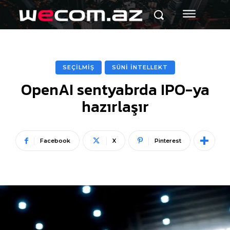
SEÇİLMİŞ
SÜNİ İNTELLEKT
OpenAI sentyabrda IPO-ya
hazırlaşır
Facebook
X
Pinterest