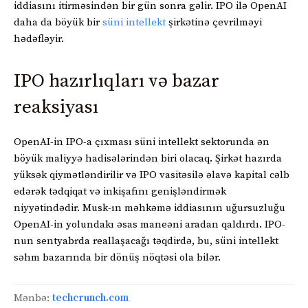
iddiasını itirməsindən bir gün sonra gəlir. IPO ilə OpenAI
daha da böyük bir
süni intellekt
şirkətinə çevrilməyi
hədəfləyir.
IPO hazırlıqları və bazar
reaksiyası
OpenAI-in IPO-a çıxması süni intellekt sektorunda ən
böyük maliyyə hadisələrindən biri olacaq. Şirkət hazırda
yüksək qiymətləndirilir və IPO vasitəsilə əlavə kapital cəlb
edərək tədqiqat və inkişafını genişləndirmək
niyyətindədir. Musk-ın məhkəmə iddiasının uğursuzluğu
OpenAI-in yolundakı əsas maneəni aradan qaldırdı. IPO-
nun sentyabrda reallaşacağı təqdirdə, bu, süni intellekt
səhm bazarında bir dönüş nöqtəsi ola bilər.
Mənbə:
techcrunch.com