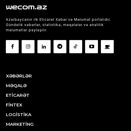
wecom.az
Azərbaycanın ilk Eticarət Xəbər və Məlumat portalıdır.
Gündəlik xəbərlər, statistika, məqalələr və analitik
məlumatlar paylaşılır.
XƏBƏRLƏR
MƏQALƏ
ETİCARƏT
FİNTEX
LOGİSTİKA
MARKETİNG