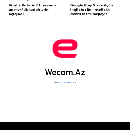
Vitalik Buterin Ethereum-
Google Play Store üçün
un məxfilik tədbirlərini
inqilab: süni intellekt
açıqladı
dövrü rəsmi başlayır
Wecom.az
https://wecom.az