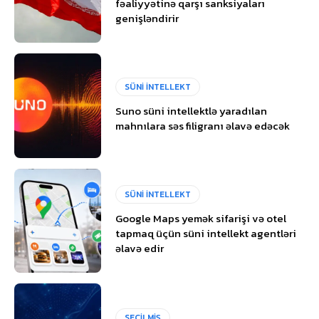
fəaliyyətinə qarşı sanksiyaları
genişləndirir
SÜNİ İNTELLEKT
Suno süni intellektlə yaradılan
mahnılara səs filigranı əlavə edəcək
SÜNİ İNTELLEKT
Google Maps yemək sifarişi və otel
tapmaq üçün süni intellekt agentləri
əlavə edir
SEÇİLMİŞ