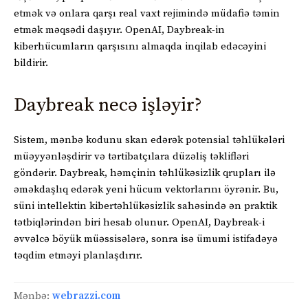
etmək və onlara qarşı real vaxt rejimində müdafiə təmin
etmək məqsədi daşıyır. OpenAI, Daybreak-in
kiberhücumların qarşısını almaqda inqilab edəcəyini
bildirir.
Daybreak necə işləyir?
Sistem, mənbə kodunu skan edərək potensial təhlükələri
müəyyənləşdirir və tərtibatçılara düzəliş təklifləri
göndərir. Daybreak, həmçinin təhlükəsizlik qrupları ilə
əməkdaşlıq edərək yeni hücum vektorlarını öyrənir. Bu,
süni intellektin kibertəhlükəsizlik sahəsində ən praktik
tətbiqlərindən biri hesab olunur. OpenAI, Daybreak-i
əvvəlcə böyük müəssisələrə, sonra isə ümumi istifadəyə
təqdim etməyi planlaşdırır.
Mənbə:
webrazzi.com