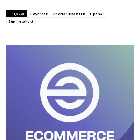
TEQLƏR
Daybreak
kibertəhlükəsizlik
OpenAI
Süni İntellekt