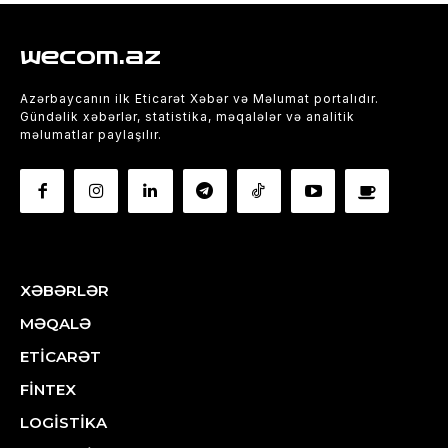
wecom.az
Azərbaycanın ilk Eticarət Xəbər və Məlumat portalıdır.
Gündəlik xəbərlər, statistika, məqalələr və analitik
məlumatlar paylaşılır.
XƏBƏRLƏR
MƏQALƏ
ETİCARƏT
FİNTEX
LOGİSTİKA