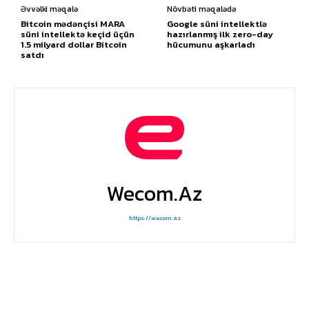
Əvvəlki məqalə
Növbəti məqalədə
Bitcoin mədənçisi MARA
Google süni intellektlə
süni intellektə keçid üçün
hazırlanmış ilk zero-day
1.5 milyard dollar Bitcoin
hücumunu aşkarladı
satdı
Wecom.az
https://wecom.az