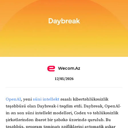
Wecom.az
12/05/2026
OpenAI
, yeni
süni intellekt
əsaslı kibertəhlükəsizlik
təşəbbüsü olan Daybreak-i təqdim etdi. Daybreak, OpenAI-
in ən son süni intellekt modelləri, Codex və təhlükəsizlik
şirkətlərindən ibarət bir şəbəkə üzərində qurulub. Bu
təşəbbüs, proqram təminatı zəifliklərini avtomatik aşkar