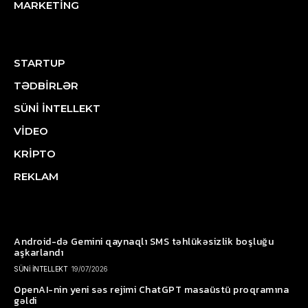
MARKETİNG
STARTUP
TƏDBİRLƏR
SÜNİ İNTELLEKT
VİDEO
KRİPTO
REKLAM
Android-də Gemini qaynaqlı SMS təhlükəsizlik boşluğu
aşkarlandı
SÜNİ İNTELLEKT
19/07/2026
OpenAI-nin yeni səs rejimi ChatGPT masaüstü proqramına
gəldi