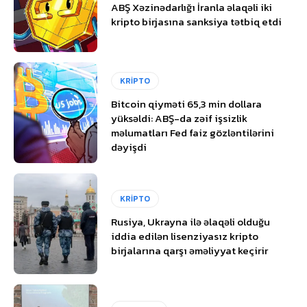
ABŞ Xəzinədarlığı İranla əlaqəli iki
kripto birjasına sanksiya tətbiq etdi
KRİPTO
Bitcoin qiyməti 65,3 min dollara
yüksəldi: ABŞ-da zəif işsizlik
məlumatları Fed faiz gözləntilərini
dəyişdi
KRİPTO
Rusiya, Ukrayna ilə əlaqəli olduğu
iddia edilən lisenziyasız kripto
birjalarına qarşı əməliyyat keçirir