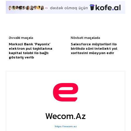
Əvvəlki məqalə
Növbəti məqalədə
Mərkəzi Bank ‘Payonix’
Salesforce müştəriləri ilə
elektron pul təşkilatına
birlikdə süni intellekt yol
kapital tələbi ilə bağlı
xəritəsini müəyyən edir
göstəriş verib
Wecom.az
https://wecom.az