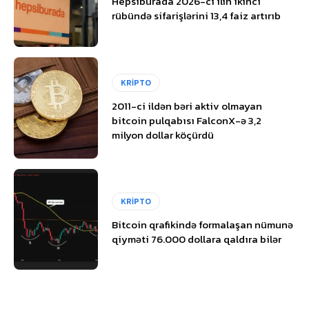
Hepsiburada 2026-cı ilin ikinci
rübündə sifarişlərini 13,4 faiz artırıb
KRİPTO
2011-ci ildən bəri aktiv olmayan
bitcoin pulqabısı FalconX-ə 3,2
milyon dollar köçürdü
KRİPTO
Bitcoin qrafikində formalaşan nümunə
qiyməti 76.000 dollara qaldıra bilər