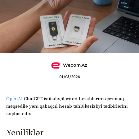
Wecom.az
01/05/2026
OpenAI
ChatGPT istifadəçilərinin hesablarını qorumaq
məqsədilə yeni qabaqcıl hesab təhlükəsizliyi tədbirlərini
təqdim edir.
Yeniliklər