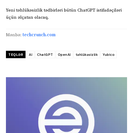
Yeni təhlükəsizlik tədbirləri bütün ChatGPT istifadəçiləri
üçün əlçatan olacaq.
Mənbə:
techcrunch.com
TEQLƏR
AI
ChatGPT
OpenAI
təhlükəsizlik
Yubico