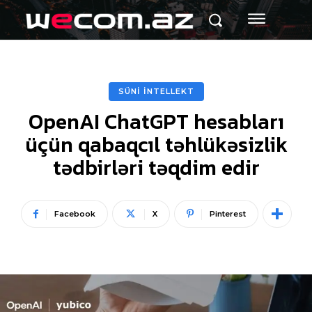
SÜNİ İNTELLEKT
OpenAI ChatGPT hesabları
üçün qabaqcıl təhlükəsizlik
tədbirləri təqdim edir
Facebook
X
Pinterest