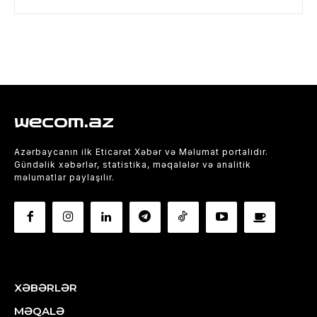
wecom.az
Azərbaycanın ilk Eticarət Xəbər və Məlumat portalıdır.
Gündəlik xəbərlər, statistika, məqalələr və analitik
məlumatlar paylaşılır.
XƏBƏRLƏR
MƏQALƏ