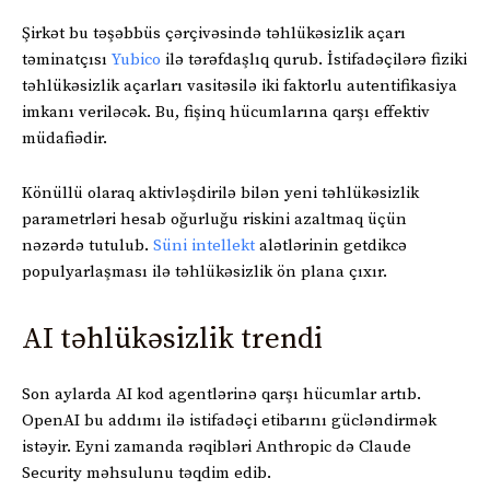
Şirkət bu təşəbbüs çərçivəsində təhlükəsizlik açarı
təminatçısı
Yubico
ilə tərəfdaşlıq qurub. İstifadəçilərə fiziki
təhlükəsizlik açarları vasitəsilə iki faktorlu autentifikasiya
imkanı veriləcək. Bu, fişinq hücumlarına qarşı effektiv
müdafiədir.
Könüllü olaraq aktivləşdirilə bilən yeni təhlükəsizlik
parametrləri hesab oğurluğu riskini azaltmaq üçün
nəzərdə tutulub.
Süni intellekt
alətlərinin getdikcə
populyarlaşması ilə təhlükəsizlik ön plana çıxır.
AI təhlükəsizlik trendi
Son aylarda AI kod agentlərinə qarşı hücumlar artıb.
OpenAI bu addımı ilə istifadəçi etibarını gücləndirmək
istəyir. Eyni zamanda rəqibləri Anthropic də Claude
Security məhsulunu təqdim edib.