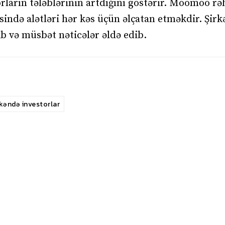
ların tələblərinin artdığını göstərir. Moomoo rəh
əsində alətləri hər kəs üçün əlçatan etməkdir. Şirk
b və müsbət nəticələr əldə edib.
kəndə investorlar