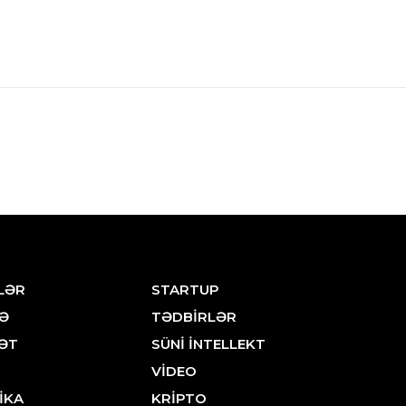
LƏR
STARTUP
Ə
TƏDBİRLƏR
ƏT
SÜNİ İNTELLEKT
VİDEO
İKA
KRİPTO