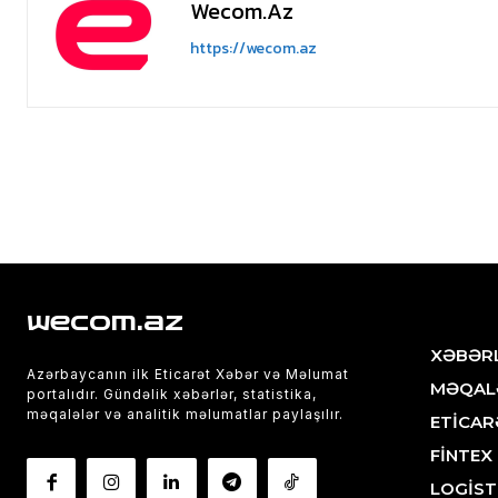
Wecom.az
https://wecom.az
wecom.az
XƏBƏR
Azərbaycanın ilk Eticarət Xəbər və Məlumat
MƏQAL
portalıdır. Gündəlik xəbərlər, statistika,
məqalələr və analitik məlumatlar paylaşılır.
ETİCAR
FİNTEX
LOGİST