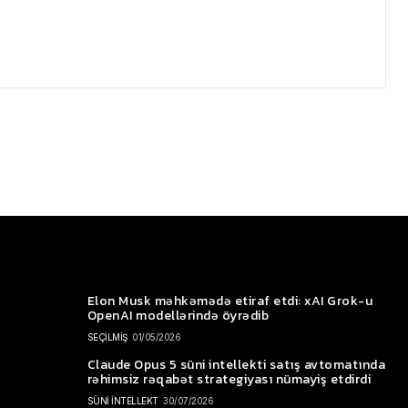
Elon Musk məhkəmədə etiraf etdi: xAI Grok-u
OpenAI modellərində öyrədib
SEÇİLMİŞ
01/05/2026
Claude Opus 5 süni intellekti satış avtomatında
rəhimsiz rəqabət strategiyası nümayiş etdirdi
SÜNİ İNTELLEKT
30/07/2026