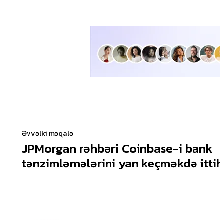
Əvvəlki məqalə
JPMorgan rəhbəri Coinbase-i bank
tənzimləmələrini yan keçməkdə itti