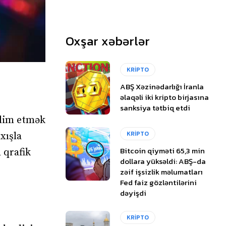
Oxşar xəbərlər
KRİPTO
ABŞ Xəzinədarlığı İranla
əlaqəli iki kripto birjasına
sanksiya tətbiq etdi
qdim etmək
KRİPTO
xışla
Bitcoin qiyməti 65,3 min
 qrafik
dollara yüksəldi: ABŞ-da
zəif işsizlik məlumatları
Fed faiz gözləntilərini
dəyişdi
KRİPTO