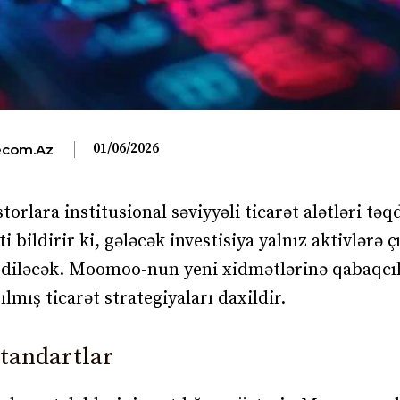
01/06/2026
com.az
orlara institusional səviyyəli ticarət alətləri tə
bildirir ki, gələcək investisiya yalnız aktivlərə çı
n ediləcək. Moomoo-nun yeni xidmətlərinə qabaqcıl
lmış ticarət strategiyaları daxildir.
standartlar