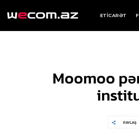
ETİCARƏT
F
Moomoo pəra
instit
PAYLAŞ