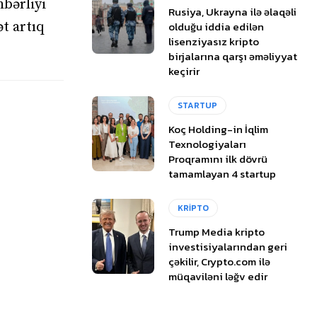
bərliyi
Rusiya, Ukrayna ilə əlaqəli
olduğu iddia edilən
ət artıq
lisenziyasız kripto
birjalarına qarşı əməliyyat
keçirir
STARTUP
Koç Holding-in İqlim
Texnologiyaları
Proqramını ilk dövrü
tamamlayan 4 startup
KRİPTO
Trump Media kripto
investisiyalarından geri
çəkilir, Crypto.com ilə
müqaviləni ləğv edir