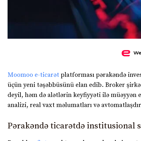
We
Moomoo
e-ticarət
platforması pərakəndə invest
üçün yeni təşəbbüsünü elan edib. Broker şirkəti 
deyil, həm də alətlərin keyfiyyəti ilə müəyyə
analizi, real vaxt məlumatları və avtomatlaşdırı
Pərakəndə ticarətdə institusional 