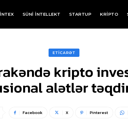
İNTEX
SÜNİ İNTELLEKT
STARTUP
KRİPTO
ETİCARƏT
kəndə kripto inves
usional alətlər təqd
Facebook
X
Pinterest