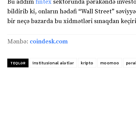
Bu addım
fintex
sektorunda pərakəndə investor
bildirib ki, onların hədəfi “Wall Street” səviyy
bir neçə bazarda bu xidmətləri sınaqdan keçiri
Mənbə:
coindesk.com
institusional alətlər
kripto
moomoo
pəra
TEQLƏR