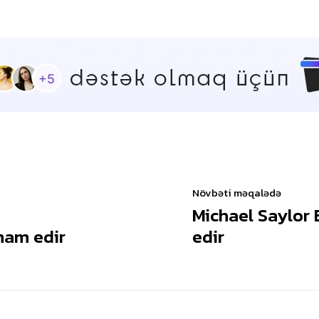
Növbəti məqalədə
Michael Saylor B
ham edir
edir