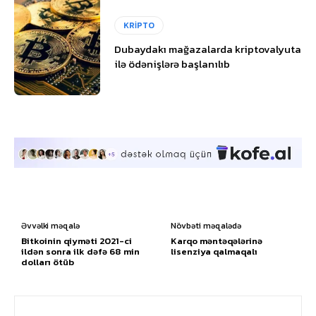
KRİPTO
Dubaydakı mağazalarda kriptovalyuta
ilə ödənişlərə başlanılıb
Əvvəlki məqalə
Növbəti məqalədə
Bitkoinin qiyməti 2021-ci
Karqo məntəqələrinə
ildən sonra ilk dəfə 68 min
lisenziya qalmaqalı
dolları ötüb