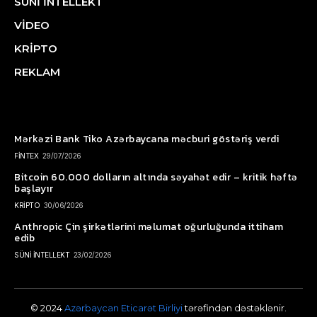
SÜNİ İNTELLEKT
VİDEO
KRİPTO
REKLAM
Mərkəzi Bank Tiko Azərbaycana məcburi göstəriş verdi
FİNTEX
29/07/2026
Bitcoin 60.000 dolların altında səyahət edir – kritik həftə
başlayır
KRİPTO
30/06/2026
Anthropic Çin şirkətlərini məlumat oğurluğunda ittiham
edib
SÜNİ İNTELLEKT
23/02/2026
© 2024
Azərbaycan Eticarət Birliyi
tərəfindən dəstəklənir.