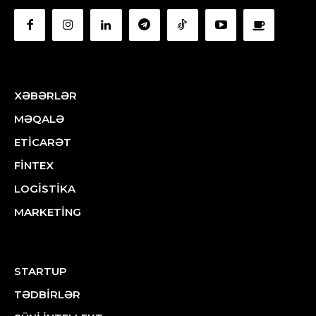
XƏBƏRLƏR
MƏQALƏ
ETİCARƏT
FİNTEX
LOGİSTİKA
MARKETİNG
STARTUP
TƏDBİRLƏR