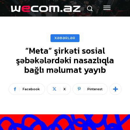
XƏBƏRLƏR
“Meta” şirkəti sosial
şəbəkələrdəki nasazlıqla
bağlı məlumat yayıb
Facebook
X
Pinterest