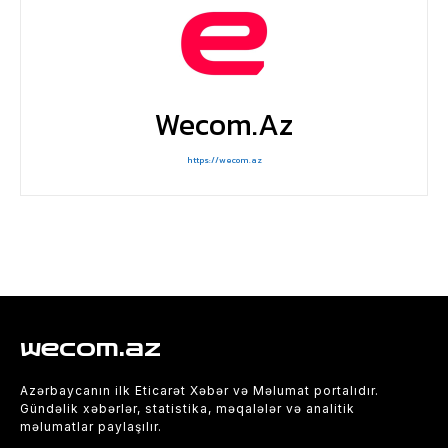
Wecom.az
https://wecom.az
wecom.az
Azərbaycanın ilk Eticarət Xəbər və Məlumat portalıdır.
Gündəlik xəbərlər, statistika, məqalələr və analitik
məlumatlar paylaşılır.