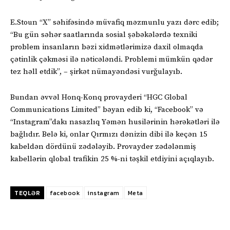
E.Stoun “X” səhifəsində müvafiq məzmunlu yazı dərc edib;
“Bu gün səhər saatlarında sosial şəbəkələrdə texniki
problem insanların bəzi xidmətlərimizə daxil olmaqda
çətinlik çəkməsi ilə nəticələndi. Problemi mümkün qədər
tez həll etdik”, – şirkət nümayəndəsi vurğulayıb.
Bundan əvvəl Honq-Konq provayderi “HGC Global
Communications Limited” bəyan edib ki, “Facebook” və
“Instagram”dakı nasazlıq Yəmən husilərinin hərəkətləri ilə
bağlıdır. Belə ki, onlar Qırmızı dənizin dibi ilə keçən 15
kabeldən dördünü zədələyib. Provayder zədələnmiş
kabellərin qlobal trafikin 25 %-ni təşkil etdiyini açıqlayıb.
TEQLƏR
facebook
instagram
Meta